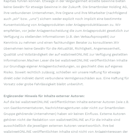
Kapitals führen können. Etwaige in der Vergangenheit erzielte Gewinne bieten
keine Gewähr für etwaige Gewinne in der Zukunft. Die Smartbroker Holding AG,
ihre verbundenen Unternehmen, ihre Organe und ihre Mitarbeiter (nachfolgend
auch „wir“ bzw. „uns“) sichern weder explizit noch implizit eine bestimmte
Kursentwicklung von Anlageprodukten oder Anlageproduktklassen zu. Wir
empfehlen, vor jeder Anlageentscheidung die zum Anlageprodukt gesetzlich zur
Verfügung zu stellenden Informationen (z.B. den Verkaufsprospekt) zur
Kenntnis zu nehmen und einen fachkundigen Berater zu konsultieren.Wir
übernehmen keine Gewähr für die Aktualität, Richtigkeit, Angemessenheit,
Qualität und Vollständigkeit der auf wallstreetONLINE zur Verfügung gestellten
Informationen.Machen Leser die bei wallstreetONLINE veröffentlichten Inhalte
zur Grundlage eigener Anlageentscheidungen, so geschieht dies auf eigenes
Risiko. Soweit rechtlich zulässig, schließen wir unsere Haftung für etwaige
direkt oder indirekt damit verbundene Vermögensschäden aus. Eine Haftung für
Vorsatz oder grobe Fahrlässigkeit bleibt unberührt.
Ergänzender Hinweis für Inhalte externer Autoren:
Auf die bei wallstreetONLINE veröffentlichten Inhalte externer Autoren (wie z.B.
von Gastkommentatoren, Nachrichtenagenturen oder nicht zur Smartbroker-
Gruppe gehörende Unternehmen) haben wir keinen Einfluss. Externe Autoren
gehören nicht der Redaktion von wallstreetONLINE an.Für die Inhalte sind
ausschließlich die jeweiligen externen Autoren verantwortlich. Ihre bei
wallstreetONLINE veröffentlichten Inhalte sind nicht von Anlageinteressen der