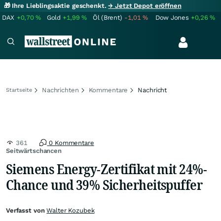
🎁 Ihre Lieblingsaktie geschenkt.
→ Jetzt Depot eröffnen
DAX
+0,70
%
Gold
+1,99
%
Öl (Brent)
-1,01
%
Dow Jones
+0,26
%
Nachrichten
Kommentare
Nachricht
Startseite
361
0 Kommentare
Seitwärtschancen
Siemens Energy-Zertifikat mit 24%-
Chance und 39% Sicherheitspuffer
Verfasst von
Walter Kozubek