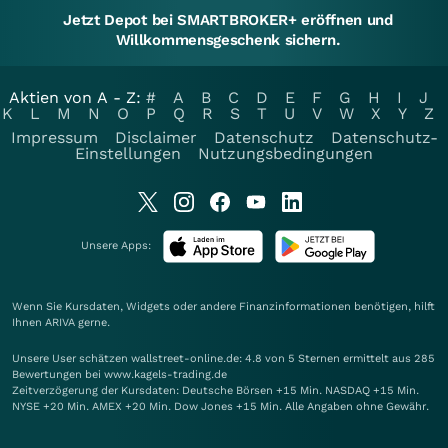
Jetzt Depot bei SMARTBROKER+ eröffnen und
Willkommensgeschenk sichern.
Aktien von A - Z:
#
A
B
C
D
E
F
G
H
I
J
K
L
M
N
O
P
Q
R
S
T
U
V
W
X
Y
Z
Impressum
Disclaimer
Datenschutz
Datenschutz-
Einstellungen
Nutzungsbedingungen
Unsere Apps:
Wenn Sie Kursdaten, Widgets oder andere Finanzinformationen benötigen, hilft
Ihnen
ARIVA
gerne.
Unsere User schätzen wallstreet-online.de: 4.8 von 5 Sternen ermittelt aus 285
Bewertungen bei www.kagels-trading.de
Zeitverzögerung der Kursdaten: Deutsche Börsen +15 Min. NASDAQ +15 Min.
NYSE +20 Min. AMEX +20 Min. Dow Jones +15 Min. Alle Angaben ohne Gewähr.