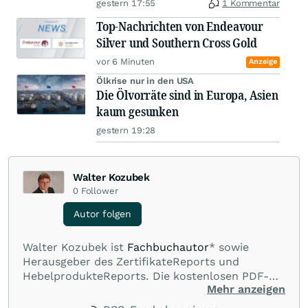
gestern 17:55
1 Kommentar
Top-Nachrichten von Endeavour
Silver und Southern Cross Gold
vor 6 Minuten
Anzeige
Ölkrise nur in den USA
Die Ölvorräte sind in Europa, Asien
kaum gesunken
gestern 19:28
Walter Kozubek
0
Follower
Autor folgen
Walter Kozubek ist
Fachbuchautor
* sowie
Herausgeber des ZertifikateReports und
HebelprodukteReports. Die kostenlosen PDF-
Mehr anzeigen
Newsletter erscheinen wöchentlich. Weitere
Infos:
www.zertifikatereport.de
und