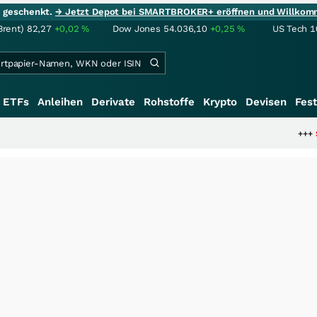
ie geschenkt.
→ Jetzt Depot bei SMARTBROKER+ eröffnen und Willkom
Brent)
82,27
+0,02
%
Dow Jones
54.036,10
+0,25
%
US Tech 1
ETFs
Anleihen
Derivate
Rohstoffe
Krypto
Devisen
Fest
+++
Saga bei 0,53