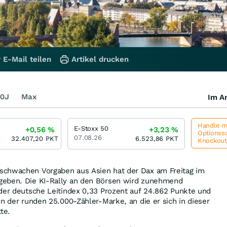
 E-Mail teilen
Artikel drucken
0J
Max
Im Ar
Handle me
E-Stoxx 50
+0,56
%
+3,23
%
Optionssc
07.08.26
32.407,20
PKT
6.523,86
PKT
Knockou
schwachen Vorgaben aus Asien hat der Dax am Freitag im
geben. Die KI-Rally an den Börsen wird zunehmend
 der deutsche Leitindex 0,33 Prozent auf 24.862 Punkte und
on der runden 25.000-Zähler-Marke, an die er sich in dieser
te.