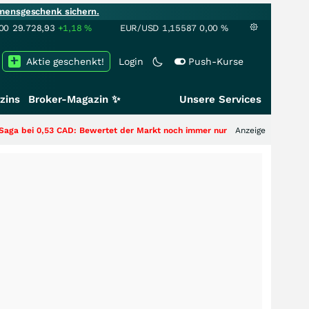
mensgeschenk sichern.
00
29.728,93
+1,18
%
EUR/USD
1,15587
0,00
%
Aktie geschenkt!
Login
Push-Kurse
zins
Broker-Magazin ✨
Unsere Services
 CAD: Bewertet der Markt noch immer nur die Hälfte der Story?
Anzeige
+++