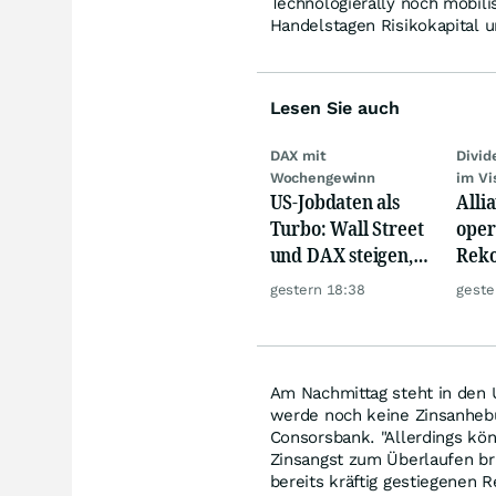
Technologierally noch mobil
Handelstagen Risikokapital u
Lesen Sie auch
DAX mit
Divi
Wochengewinn
im Vi
US-Jobdaten als
Alli
Turbo: Wall Street
oper
und DAX steigen,
Reko
Gold glänzt
doch
gestern 18:38
geste
däm
Am Nachmittag steht in den U
werde noch keine Zinsanhebu
Consorsbank. "Allerdings kön
Zinsangst zum Überlaufen bri
bereits kräftig gestiegenen