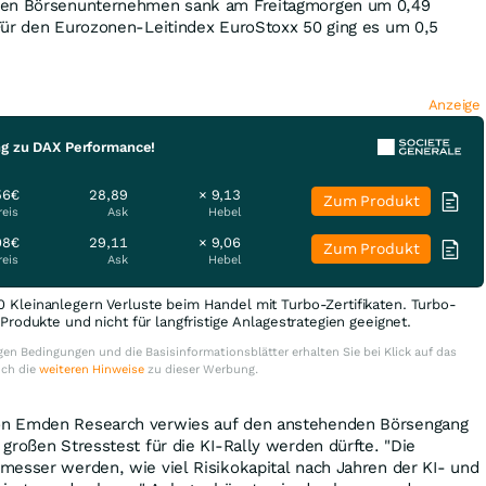
ßen Börsenunternehmen sank am Freitagmorgen um 0,49
Für den Eurozonen-Leitindex EuroStoxx 50 ging es um 0,5
Anzeige
ng zu DAX Performance!
56€
28,89
× 9,13
Zum Produkt
reis
Ask
Hebel
08€
29,11
× 9,06
Zum Produkt
reis
Ask
Hebel
0 Kleinanlegern Verluste beim Handel mit Turbo-Zertifikaten. Turbo-
e Produkte und nicht für langfristige Anlagestrategien geeignet.
en Bedingungen und die Basisinformationsblätter erhalten Sie bei Klick auf das
uch die
weiteren Hinweise
zu dieser Werbung.
n Emden Research verwies auf den anstehenden Börsengang
großen Stresstest für die KI-Rally werden dürfte. "Die
messer werden, wie viel Risikokapital nach Jahren der KI- und