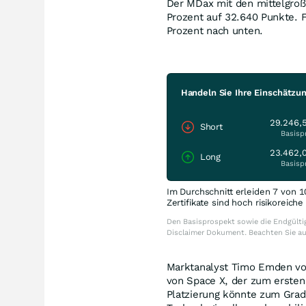
Der MDax mit den mittelgro
Prozent auf 32.640 Punkte. 
Prozent nach unten.
Handeln Sie Ihre Einschätzu
29.246,
Short
Basisp
23.462,
Long
Basisp
Im Durchschnitt erleiden 7 von 1
Zertifikate sind hoch risikoreich
Den Basisprospekt sowie die Endgültig
Disclaimer Dokument. Beachten Sie a
Marktanalyst Timo Emden vo
von Space X, der zum ersten 
Platzierung könnte zum Grad