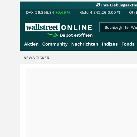
🎁 Ihre Lieblingsakt
DAX
26.355,84
+0,69
%
Gold
4.342,26
0,00
%
Öl (
Depot eröffnen
Aktien
Community
Nachrichten
Indizes
Fonds
NEWS TICKER