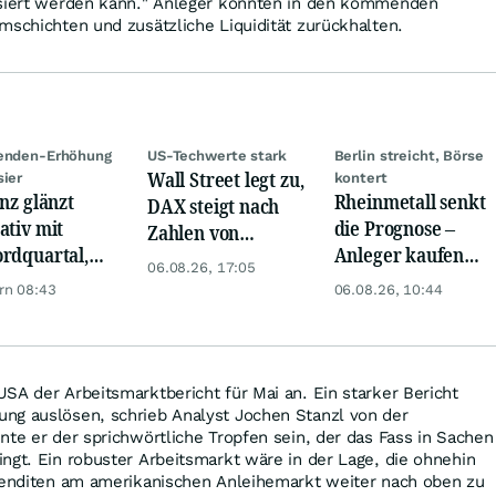
isiert werden kann." Anleger könnten in den kommenden
mschichten und zusätzliche Liquidität zurückhalten.
denden-Erhöhung
US-Techwerte stark
Berlin streicht, Börse
Wall Street legt zu,
sier
kontert
anz glänzt
Rheinmetall senkt
DAX steigt nach
ativ mit
die Prognose –
Zahlen von
rdquartal,
Anleger kaufen
Telekom, Henkel
06.08.26, 17:05
 KI-Kosten
den Schock weg
rn 08:43
06.08.26, 10:44
pfen Gewinn
SA der Arbeitsmarktbericht für Mai an. Ein starker Bericht
ng auslösen, schrieb Analyst Jochen Stanzl von der
nte er der sprichwörtliche Tropfen sein, der das Fass in Sachen
ngt. Ein robuster Arbeitsmarkt wäre in der Lage, die ohnehin
 Renditen am amerikanischen Anleihemarkt weiter nach oben zu