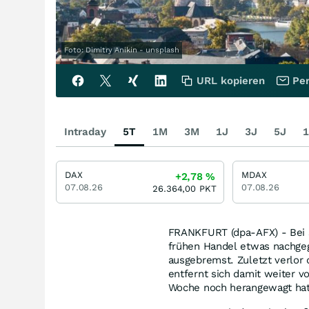
Foto: Dimitry Anikin - unsplash
URL kopieren
Per
Intraday
5T
1M
3M
1J
3J
5J
1
DAX
MDAX
+2,78
%
07.08.26
07.08.26
26.364,00
PKT
FRANKFURT (dpa-AFX) - Bei 
frühen Handel etwas nachge
ausgebremst. Zuletzt verlor
entfernt sich damit weiter v
Woche noch herangewagt hat