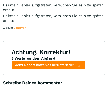
Es ist ein Fehler aufgetreten, versuchen Sie es bitte später
erneut
Es ist ein Fehler aufgetreten, versuchen Sie es bitte später
erneut
Werbung
Disclaimer
Achtung, Korrektur!
5 Werte vor dem Abgrund
Knock-Out-Suche
Optionsschein-Suche
Zertifikate-Suche
Jetzt Report kostenlos herunterladen!
Schreibe Deinen Kommentar