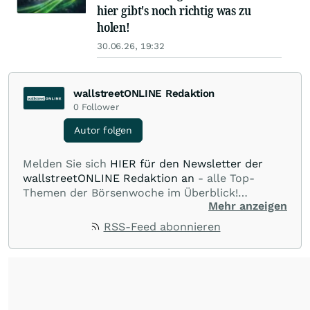
hier gibt's noch richtig was zu
holen!
30.06.26, 19:32
wallstreetONLINE Redaktion
0
Follower
Autor folgen
Melden Sie sich
HIER für den Newsletter der
wallstreetONLINE Redaktion an
- alle Top-
Themen der Börsenwoche im Überblick!
Mehr anzeigen
Verpassen Sie kein wichtiges Anleger-Thema!
Für
Beiträge auf diesem journalistischen Channel ist
RSS-Feed abonnieren
die Chefredaktion der wallstreetONLINE
Redaktion verantwortlich.
Die Fachjournalisten
der wallstreetONLINE Redaktion berichten hier
mit ihren Kolleginnen und Kollegen aus den
Partnerredaktionen exklusiv, fundiert,
ausgewogen sowie unabhängig für den Anleger.