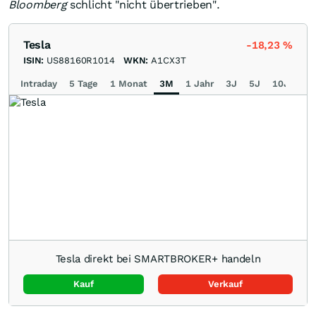
Bloomberg
schlicht "nicht übertrieben".
Tesla
-18,23
%
ISIN:
US88160R1014
WKN:
A1CX3T
Intraday
5 Tage
1 Monat
3M
1 Jahr
3J
5J
10J
Ma
Tesla direkt bei SMARTBROKER+ handeln
Kauf
Verkauf