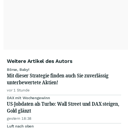
Die Zentralredaktion recherchiert intensiv, um
Anlegern der Kategorie Selbstentscheider
relevante Informationen für ihre
Anlageentscheidungen liefern zu können.
NEU:
Podcast "Börse, Baby!"
Weitere Artikel des Autors
Börse, Baby!
Mit dieser Strategie finden auch Sie zuverlässig
unterbewertete Aktien!
vor 1 Stunde
DAX mit Wochengewinn
US-Jobdaten als Turbo: Wall Street und DAX steigen,
Gold glänzt
gestern 18:38
Luft nach oben