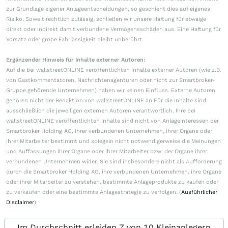
zur Grundlage eigener Anlageentscheidungen, so geschieht dies auf eigenes
Risiko. Soweit rechtlich zulässig, schließen wir unsere Haftung für etwaige
direkt oder indirekt damit verbundene Vermögensschäden aus. Eine Haftung für
Vorsatz oder grobe Fahrlässigkeit bleibt unberührt.
Ergänzender Hinweis für Inhalte externer Autoren:
Auf die bei wallstreetONLINE veröffentlichten Inhalte externer Autoren (wie z.B.
von Gastkommentatoren, Nachrichtenagenturen oder nicht zur Smartbroker-
Gruppe gehörende Unternehmen) haben wir keinen Einfluss. Externe Autoren
gehören nicht der Redaktion von wallstreetONLINE an.Für die Inhalte sind
ausschließlich die jeweiligen externen Autoren verantwortlich. Ihre bei
wallstreetONLINE veröffentlichten Inhalte sind nicht von Anlageinteressen der
Smartbroker Holding AG, ihrer verbundenen Unternehmen, ihrer Organe oder
ihrer Mitarbeiter bestimmt und spiegeln nicht notwendigerweise die Meinungen
und Auffassungen ihrer Organe oder ihrer Mitarbeiter bzw. der Organe ihrer
verbundenen Unternehmen wider. Sie sind insbesondere nicht als Aufforderung
durch die Smartbroker Holding AG, ihre verbundenen Unternehmen, ihre Organe
oder ihrer Mitarbeiter zu verstehen, bestimmte Anlageprodukte zu kaufen oder
zu verkaufen oder eine bestimmte Anlagestrategie zu verfolgen. (
Ausführlicher
Disclaimer
)
Im Durchschnitt erleiden 7 von 10 Kleinanlegern