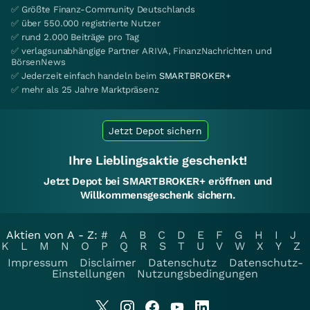
✅ Größte Finanz-Community Deutschlands
✅ über 550.000 registrierte Nutzer
✅ rund 2.000 Beiträge pro Tag
✅ verlagsunabhängige Partner ARIVA, FinanzNachrichten und
BörsenNews
✅ Jederzeit einfach handeln beim
SMARTBROKER+
✅ mehr als 25 Jahre Marktpräsenz
Jetzt Depot sichern
Ihre Lieblingsaktie geschenkt!
Jetzt Depot bei SMARTBROKER+ eröffnen und
Willkommensgeschenk sichern.
Aktien von A - Z:
#
A
B
C
D
E
F
G
H
I
J
K
L
M
N
O
P
Q
R
S
T
U
V
W
X
Y
Z
Impressum
Disclaimer
Datenschutz
Datenschutz-
Einstellungen
Nutzungsbedingungen