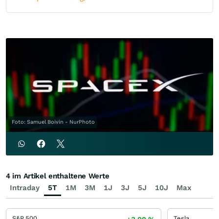
Foto: Samuel Boivin - NurPhoto
4 im Artikel enthaltene Werte
Intraday
5T
1M
3M
1J
3J
5J
10J
Max
S&P 500
Tesla