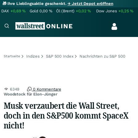
🎁 Ihre Lieblingsaktie geschenkt.
→ Jetzt Depot eröffnen
DAX
+0,69
%
Gold
0,00
%
Öl (Brent)
+0,02
%
Dow Jones
+0,25
%
Indizes
S&P 500 Index
Nachrichten zu S&P 500
Startseite
6349
0 Kommentare
Woodstock für Elon-Jünger
Musk verzaubert die Wall Street,
doch in den S&P500 kommt SpaceX
nicht!