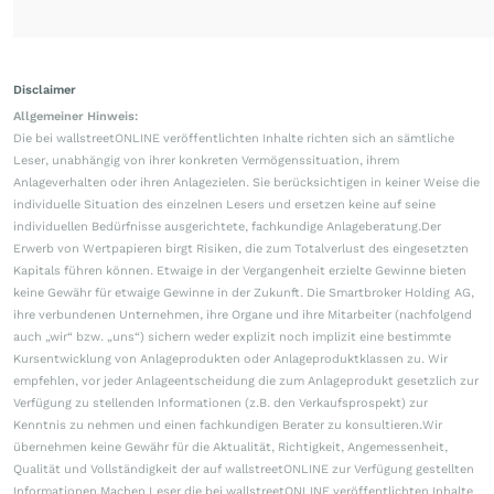
Disclaimer
Allgemeiner Hinweis:
Die bei wallstreetONLINE veröffentlichten Inhalte richten sich an sämtliche
Leser, unabhängig von ihrer konkreten Vermögenssituation, ihrem
Anlageverhalten oder ihren Anlagezielen. Sie berücksichtigen in keiner Weise die
individuelle Situation des einzelnen Lesers und ersetzen keine auf seine
individuellen Bedürfnisse ausgerichtete, fachkundige Anlageberatung.Der
Erwerb von Wertpapieren birgt Risiken, die zum Totalverlust des eingesetzten
Kapitals führen können. Etwaige in der Vergangenheit erzielte Gewinne bieten
keine Gewähr für etwaige Gewinne in der Zukunft. Die Smartbroker Holding AG,
ihre verbundenen Unternehmen, ihre Organe und ihre Mitarbeiter (nachfolgend
auch „wir“ bzw. „uns“) sichern weder explizit noch implizit eine bestimmte
Kursentwicklung von Anlageprodukten oder Anlageproduktklassen zu. Wir
empfehlen, vor jeder Anlageentscheidung die zum Anlageprodukt gesetzlich zur
Verfügung zu stellenden Informationen (z.B. den Verkaufsprospekt) zur
Kenntnis zu nehmen und einen fachkundigen Berater zu konsultieren.Wir
übernehmen keine Gewähr für die Aktualität, Richtigkeit, Angemessenheit,
Qualität und Vollständigkeit der auf wallstreetONLINE zur Verfügung gestellten
Informationen.Machen Leser die bei wallstreetONLINE veröffentlichten Inhalte