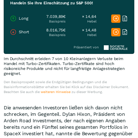
Handeln Sie Ihre Einschätzung zu S&P 500!
7.039,89€
× 14,64
Long
Basispreis
Hebel
8.016,75€
× 14,48
Short
Basispreis
Hebel
Präsentiert von
Im Durchschnitt erleiden 7 von 10 Kleinanlegern Verluste beim
Handel mit Turbo-Zertifikaten. Turbo-Zertifikate sind hoch
risikoreiche Produkte und nicht für langfristige Anlagestrategien
geeignet.
Den Basisprospekt sowie die Endgültigen Bedingungen und die
Basisinformationsblätter erhalten Sie bei Klick auf das Disclaimer Dokument.
Beachten Sie auch die
weiteren Hinweise
zu dieser Werbung.
Die anwesenden Investoren ließen sich davon nicht
schrecken, im Gegenteil. Dylan Hixon, Präsident von
Arden Road Investments, der nach eigenen Angaben
bereits rund ein Fünftel seines gesamten Portfolios in
SpaceX investiert hat, nannte die Bewertung gegenüber