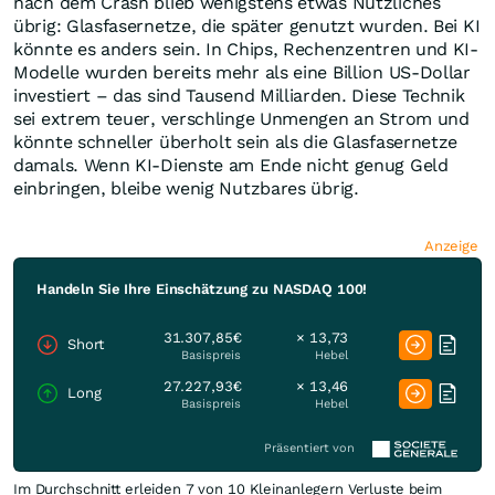
nach dem Crash blieb wenigstens etwas Nützliches
übrig: Glasfasernetze, die später genutzt wurden. Bei KI
könnte es anders sein. In Chips, Rechenzentren und KI-
Modelle wurden bereits mehr als eine Billion US-Dollar
investiert – das sind Tausend Milliarden. Diese Technik
sei extrem teuer, verschlinge Unmengen an Strom und
könnte schneller überholt sein als die Glasfasernetze
damals. Wenn KI-Dienste am Ende nicht genug Geld
einbringen, bleibe wenig Nutzbares übrig.
Anzeige
Handeln Sie Ihre Einschätzung zu NASDAQ 100!
31.307,85€
× 13,73
Short
Basispreis
Hebel
27.227,93€
× 13,46
Long
Basispreis
Hebel
Präsentiert von
Im Durchschnitt erleiden 7 von 10 Kleinanlegern Verluste beim