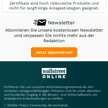
Zertifikate sind hoch risikoreiche Produkte und
nicht für langfristige Anlagestrategien geeignet.
Newsletter
Abonnieren Sie unsere kostenlosen Newsletter
und verpassen Sie nichts mehr aus der
Redaktion
Jetzt abonnieren!
Profitieren Sie von unserem Alleinstellungsmerkmal als den
zentralen verlagsunabhängigen Wissens-Hub für einen aktuellen
und fundierten Zugang in die Börsen- und Wirtschaftswelt, um
strategische Entscheidungen zu treffen.
✅ Größte Finanz-Community Deutschlands