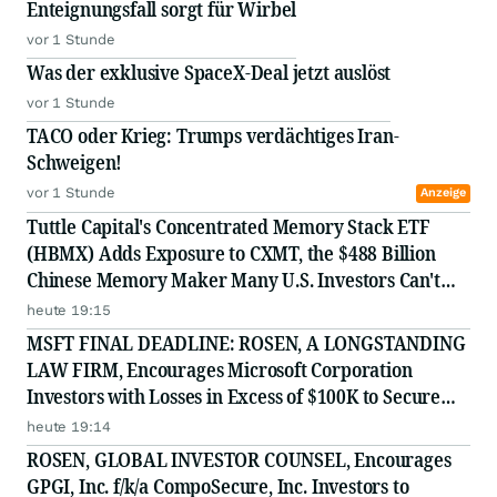
Enteignungsfall sorgt für Wirbel
vor 1 Stunde
Was der exklusive SpaceX-Deal jetzt auslöst
vor 1 Stunde
TACO oder Krieg: Trumps verdächtiges Iran-
Schweigen!
vor 1 Stunde
Anzeige
Tuttle Capital's Concentrated Memory Stack ETF
(HBMX) Adds Exposure to CXMT, the $488 Billion
Chinese Memory Maker Many U.S. Investors Can't
Access Directly
heute 19:15
MSFT FINAL DEADLINE: ROSEN, A LONGSTANDING
LAW FIRM, Encourages Microsoft Corporation
Investors with Losses in Excess of $100K to Secure
Counsel Before Important August 11 Deadline in
heute 19:14
Securities Class Action - MSFT
ROSEN, GLOBAL INVESTOR COUNSEL, Encourages
GPGI, Inc. f/k/a CompoSecure, Inc. Investors to