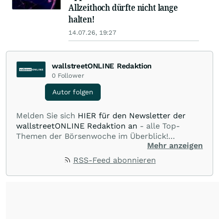
Allzeithoch dürfte nicht lange
halten!
14.07.26, 19:27
wallstreetONLINE Redaktion
0
Follower
Autor folgen
Melden Sie sich
HIER für den Newsletter der
wallstreetONLINE Redaktion an
- alle Top-
Themen der Börsenwoche im Überblick!
Mehr anzeigen
Verpassen Sie kein wichtiges Anleger-Thema!
Für
Beiträge auf diesem journalistischen Channel ist
RSS-Feed abonnieren
die Chefredaktion der wallstreetONLINE
Redaktion verantwortlich.
Die Fachjournalisten
der wallstreetONLINE Redaktion berichten hier
mit ihren Kolleginnen und Kollegen aus den
Partnerredaktionen exklusiv, fundiert,
ausgewogen sowie unabhängig für den Anleger.