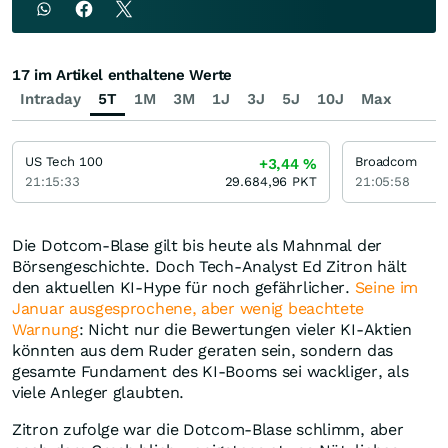
17 im Artikel enthaltene Werte
Intraday
5T
1M
3M
1J
3J
5J
10J
Max
US Tech 100
Broadcom
+3,44
%
21:15:33
29.684,96
PKT
21:05:58
Die Dotcom-Blase gilt bis heute als Mahnmal der
Börsengeschichte. Doch Tech-Analyst Ed Zitron hält
den aktuellen KI-Hype für noch gefährlicher.
Seine im
Januar ausgesprochene, aber wenig beachtete
Warnung
: Nicht nur die Bewertungen vieler KI-Aktien
könnten aus dem Ruder geraten sein, sondern das
gesamte Fundament des KI-Booms sei wackliger, als
viele Anleger glaubten.
Zitron zufolge war die Dotcom-Blase schlimm, aber