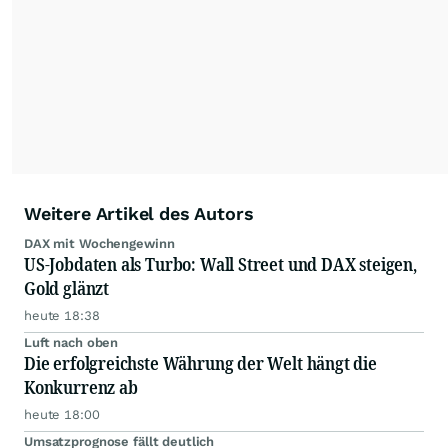
Die Zentralredaktion recherchiert intensiv, um
Anlegern der Kategorie Selbstentscheider
relevante Informationen für ihre
Anlageentscheidungen liefern zu können.
NEU:
Podcast "Börse, Baby!"
Weitere Artikel des Autors
DAX mit Wochengewinn
US-Jobdaten als Turbo: Wall Street und DAX steigen,
Gold glänzt
heute 18:38
Luft nach oben
Die erfolgreichste Währung der Welt hängt die
Konkurrenz ab
heute 18:00
Umsatzprognose fällt deutlich