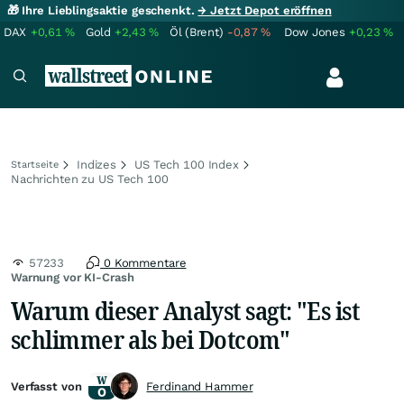
🎁 Ihre Lieblingsaktie geschenkt.
→ Jetzt Depot eröffnen
DAX
+0,61
%
Gold
+2,43
%
Öl (Brent)
-0,87
%
Dow Jones
+0,23
%
Indizes
US Tech 100 Index
Startseite
Nachrichten zu US Tech 100
57233
0 Kommentare
Warnung vor KI-Crash
Warum dieser Analyst sagt: "Es ist
schlimmer als bei Dotcom"
Verfasst von
Ferdinand Hammer