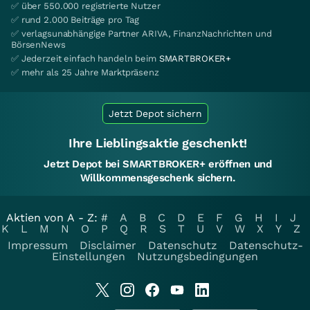
✅ über 550.000 registrierte Nutzer
✅ rund 2.000 Beiträge pro Tag
✅ verlagsunabhängige Partner ARIVA, FinanzNachrichten und
BörsenNews
✅ Jederzeit einfach handeln beim
SMARTBROKER+
✅ mehr als 25 Jahre Marktpräsenz
Jetzt Depot sichern
Ihre Lieblingsaktie geschenkt!
Jetzt Depot bei SMARTBROKER+ eröffnen und
Willkommensgeschenk sichern.
Aktien von A - Z:
#
A
B
C
D
E
F
G
H
I
J
K
L
M
N
O
P
Q
R
S
T
U
V
W
X
Y
Z
Impressum
Disclaimer
Datenschutz
Datenschutz-
Einstellungen
Nutzungsbedingungen