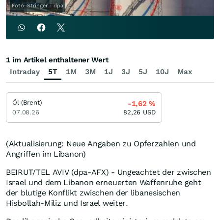
Foto: Stringer - dpa
1 im Artikel enthaltener Wert
Intraday
5T
1M
3M
1J
3J
5J
10J
Max
Öl (Brent)
-1,62
%
07.08.26
82,26
USD
(Aktualisierung: Neue Angaben zu Opferzahlen und
Angriffen im Libanon)
BEIRUT/TEL AVIV (dpa-AFX) - Ungeachtet der zwischen
Israel und dem Libanon erneuerten Waffenruhe geht
der blutige Konflikt zwischen der libanesischen
Hisbollah-Miliz und Israel weiter.