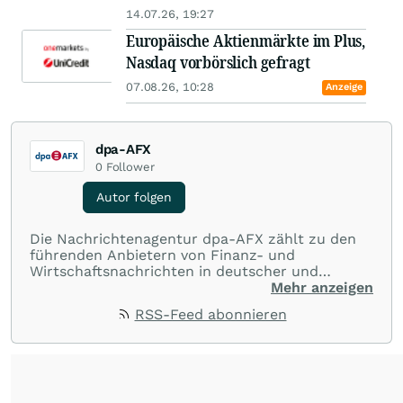
14.07.26, 19:27
Europäische Aktienmärkte im Plus,
Nasdaq vorbörslich gefragt
07.08.26, 10:28
Anzeige
dpa-AFX
0
Follower
Autor folgen
Die Nachrichtenagentur dpa-AFX zählt zu den
führenden Anbietern von Finanz- und
Wirtschaftsnachrichten in deutscher und
englischer Sprache. Gestützt auf ein
Mehr anzeigen
internationales Agentur-Netzwerk berichtet
RSS-Feed abonnieren
dpa-AFX unabhängig, zuverlässig und schnell
von allen wichtigen Finanzstandorten der Welt.
Die Nutzung der Inhalte in Form eines RSS-
Feeds ist ausschließlich für private und nicht
kommerzielle Internetangebote zulässig. Eine