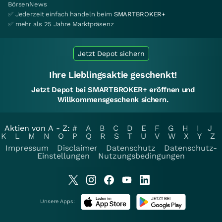
BörsenNews
✅ Jederzeit einfach handeln beim
SMARTBROKER+
✅ mehr als 25 Jahre Marktpräsenz
Jetzt Depot sichern
Ihre Lieblingsaktie geschenkt!
Jetzt Depot bei SMARTBROKER+ eröffnen und
Willkommensgeschenk sichern.
Aktien von A - Z:
#
A
B
C
D
E
F
G
H
I
J
K
L
M
N
O
P
Q
R
S
T
U
V
W
X
Y
Z
Impressum
Disclaimer
Datenschutz
Datenschutz-
Einstellungen
Nutzungsbedingungen
Unsere Apps: