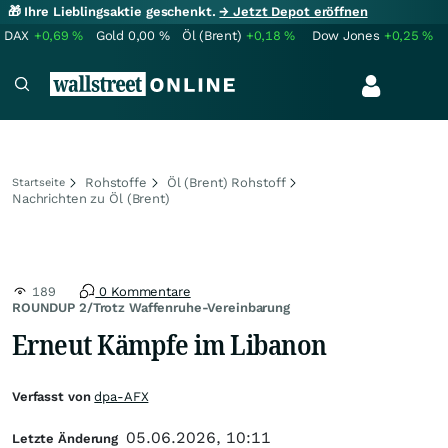
🎁 Ihre Lieblingsaktie geschenkt.
→ Jetzt Depot eröffnen
DAX
+0,69
%
Gold
0,00
%
Öl (Brent)
+0,18
%
Dow Jones
+0,25
%
Rohstoffe
Öl (Brent) Rohstoff
Startseite
Nachrichten zu Öl (Brent)
189
0 Kommentare
ROUNDUP 2/Trotz Waffenruhe-Vereinbarung
Erneut Kämpfe im Libanon
Verfasst von
dpa-AFX
05.06.2026, 10:11
Letzte Änderung