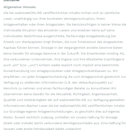
Disclaimer
Allgemeiner Hinweis:
Die bei wallstreetONLINE veröffentlichten Inhalte richten sich an sämtliche
Leser, unabhängig von ihrer konkreten Vermögenssituation, ihrem
Anlageverhalten oder ihren Anlagezielen. Sie berücksichtigen in keiner Weise die
individuelle Situation des einzelnen Lesers und ersetzen keine auf seine
individuellen Bedürfnisse ausgerichtete, fachkundige Anlageberatung.Der
Erwerb von Wertpapieren birgt Risiken, die zum Totalverlust des eingesetzten
Kapitals führen können. Etwaige in der Vergangenheit erzielte Gewinne bieten
keine Gewähr für etwaige Gewinne in der Zukunft. Die Smartbroker Holding AG,
ihre verbundenen Unternehmen, ihre Organe und ihre Mitarbeiter (nachfolgend
auch „wir“ bzw. „uns“) sichern weder explizit noch implizit eine bestimmte
Kursentwicklung von Anlageprodukten oder Anlageproduktklassen zu. Wir
empfehlen, vor jeder Anlageentscheidung die zum Anlageprodukt gesetzlich zur
Verfügung zu stellenden Informationen (z.B. den Verkaufsprospekt) zur
Kenntnis zu nehmen und einen fachkundigen Berater zu konsultieren.Wir
übernehmen keine Gewähr für die Aktualität, Richtigkeit, Angemessenheit,
Qualität und Vollständigkeit der auf wallstreetONLINE zur Verfügung gestellten
Informationen.Machen Leser die bei wallstreetONLINE veröffentlichten Inhalte
zur Grundlage eigener Anlageentscheidungen, so geschieht dies auf eigenes
Risiko. Soweit rechtlich zulässig, schließen wir unsere Haftung für etwaige
direkt oder indirekt damit verbundene Vermögensschäden aus. Eine Haftung für
Vorsatz oder grobe Fahrlässigkeit bleibt unberührt.