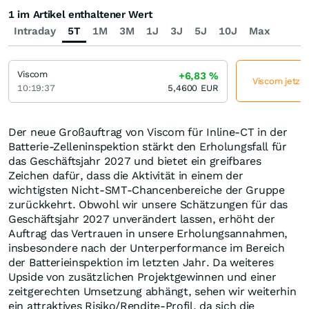
1 im Artikel enthaltener Wert
Intraday
5T
1M
3M
1J
3J
5J
10J
Max
Viscom
+6,83
%
Viscom jetzt 
10:19:37
5,4600
EUR
Der neue Großauftrag von Viscom für Inline-CT in der
Batterie-Zelleninspektion stärkt den Erholungsfall für
das Geschäftsjahr 2027 und bietet ein greifbares
Zeichen dafür, dass die Aktivität in einem der
wichtigsten Nicht-SMT-Chancenbereiche der Gruppe
zurückkehrt. Obwohl wir unsere Schätzungen für das
Geschäftsjahr 2027 unverändert lassen, erhöht der
Auftrag das Vertrauen in unsere Erholungsannahmen,
insbesondere nach der Unterperformance im Bereich
der Batterieinspektion im letzten Jahr. Da weiteres
Upside von zusätzlichen Projektgewinnen und einer
zeitgerechten Umsetzung abhängt, sehen wir weiterhin
ein attraktives Risiko/Rendite-Profil, da sich die