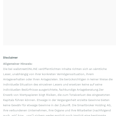
Disclaimer
Allgemeiner Hinweis:
Die bei wallstreetONLINE veröffentlichten Inhalte richten sich an sämtliche
Leser, unabhängig von ihrer konkreten Vermögenssituation, ihrem
Anlageverhalten oder ihren Anlagezielen. Sie berücksichtigen in keiner Weise die
individuelle Situation des einzelnen Lesers und ersetzen keine auf seine
individuellen Bedürfnisse ausgerichtete, fachkundige Anlageberatung.Der
Erwerb von Wertpapieren birgt Risiken, die zum Totalverlust des eingesetzten
Kapitals führen können. Etwaige in der Vergangenheit erzielte Gewinne bieten
keine Gewähr für etwaige Gewinne in der Zukunft. Die Smartbroker Holding AG,
ihre verbundenen Unternehmen, ihre Organe und ihre Mitarbeiter (nachfolgend
auch „wir“ bzw. „uns“) sichern weder explizit noch implizit eine bestimmte