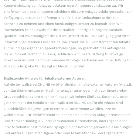
Kursentwicklung von Anlageprodukten oder Anlageproduktklassen zu. Wir
empfehlen, vor jeder Anlageentscheidung die zum Anlageprodukt gesetzlich zur
Verfügung zu stellenden Informationen (z.B. den Verkaufsprospekt) zur
Kenntnis zu nehmen und einen fachkundigen Berater zu konsultieren.Wir
übernehmen keine Gewähr für die Aktualität, Richtigkeit, Angemessenheit,
Qualität und Vollständigkeit der auf wallstreetONLINE zur Verfügung gestellten
Informationen.Machen Leser die bei wallstreetONLINE veröffentlichten Inhalte
zur Grundlage eigener Anlageentscheidungen, so geschieht dies auf eigenes
Risiko. Soweit rechtlich zulässig, schließen wir unsere Haftung für etwaige
direkt oder indirekt damit verbundene Vermögensschäden aus. Eine Haftung für
Vorsatz oder grobe Fahrlässigkeit bleibt unberührt.
Ergänzender Hinweis für Inhalte externer Autoren:
Auf die bei wallstreetONLINE veröffentlichten Inhalte externer Autoren (wie z.B.
von Gastkommentatoren, Nachrichtenagenturen oder nicht zur Smartbroker-
Gruppe gehörende Unternehmen) haben wir keinen Einfluss. Externe Autoren
gehören nicht der Redaktion von wallstreetONLINE an.Für die Inhalte sind
ausschließlich die jeweiligen externen Autoren verantwortlich. Ihre bei
wallstreetONLINE veröffentlichten Inhalte sind nicht von Anlageinteressen der
Smartbroker Holding AG, ihrer verbundenen Unternehmen, ihrer Organe oder
ihrer Mitarbeiter bestimmt und spiegeln nicht notwendigerweise die Meinungen
und Auffassungen ihrer Organe oder ihrer Mitarbeiter bzw. der Organe ihrer