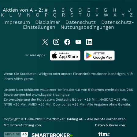
Aktien von A - Z:
#
A
B
C
D
E
F
G
H
I
J
K
L
M
N
O
P
Q
R
S
T
U
V
W
X
Y
Z
Impressum
Disclaimer
Datenschutz
Datenschutz-
Einstellungen
Nutzungsbedingungen
Unsere Apps:
Wenn Sie Kursdaten, Widgets oder andere Finanzinformationen benötigen, hilft
Ihnen
ARIVA
gerne.
Unsere User schätzen wallstreet-online.de: 4.8 von 5 Sternen ermittelt aus 285
Bewertungen bei www.kagels-trading.de
Zeitverzögerung der Kursdaten: Deutsche Börsen +15 Min. NASDAQ +15 Min.
NYSE +20 Min. AMEX +20 Min. Dow Jones +15 Min. Alle Angaben ohne Gewähr.
Copyright © 1998-2026 Smartbroker Holding AG - Alle Rechte vorbehalten.
Mit Unterstützung von:
Daten & Kurse von: