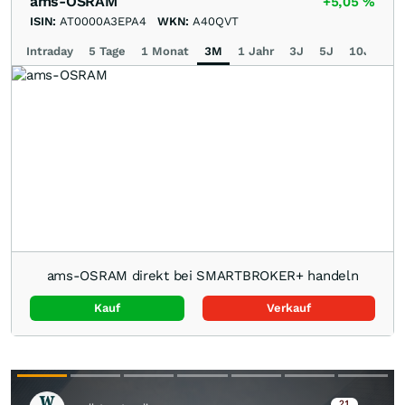
ams-OSRAM
+5,05
%
ISIN:
AT0000A3EPA4
WKN:
A40QVT
Intraday
5 Tage
1 Monat
3M
1 Jahr
3J
5J
10J
Ma
ams-OSRAM direkt bei SMARTBROKER+ handeln
Kauf
Verkauf