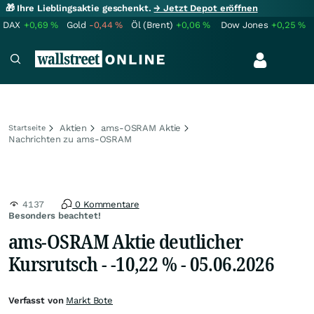
🎁 Ihre Lieblingsaktie geschenkt.
→ Jetzt Depot eröffnen
DAX
+0,69
%
Gold
-0,44
%
Öl (Brent)
+0,06
%
Dow Jones
+0,25
%
Aktien
ams-OSRAM Aktie
Startseite
Nachrichten zu ams-OSRAM
4137
0 Kommentare
Besonders beachtet!
ams-OSRAM Aktie deutlicher
Kursrutsch - -10,22 % - 05.06.2026
Verfasst von
Markt Bote