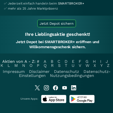
✅ Jederzeit einfach handeln beim
SMARTBROKER+
✅ mehr als 25 Jahre Marktpräsenz
Jetzt Depot sichern
Ihre Lieblingsaktie geschenkt!
Jetzt Depot bei SMARTBROKER+ eröffnen und
Willkommensgeschenk sichern.
Aktien von A - Z:
#
A
B
C
D
E
F
G
H
I
J
K
L
M
N
O
P
Q
R
S
T
U
V
W
X
Y
Z
Impressum
Disclaimer
Datenschutz
Datenschutz-
Einstellungen
Nutzungsbedingungen
Unsere Apps: