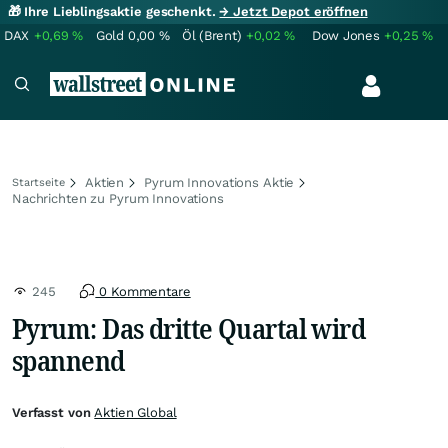
🎁 Ihre Lieblingsaktie geschenkt.
→ Jetzt Depot eröffnen
DAX
+0,69
%
Gold
0,00
%
Öl (Brent)
+0,02
%
Dow Jones
+0,25
%
Aktien
Pyrum Innovations Aktie
Startseite
Nachrichten zu Pyrum Innovations
245
0 Kommentare
Pyrum: Das dritte Quartal wird
spannend
Verfasst von
Aktien Global