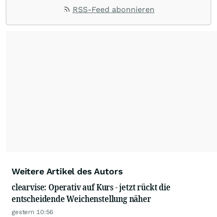
abteilungen. Das gesamte Spektrum der
RSS-Feed abonnieren
Berichterstattung von AKTIEN-GLOBAL reicht
von Marktberichten zu den wichtigsten Indizes
im In- und Ausland, über News und
Kommentare zu internationalen Blue-Chips bis
zur laufenden Beobachtung deutscher
Nebenwerte.
Weitere Artikel des Autors
clearvise: Operativ auf Kurs - jetzt rückt die
entscheidende Weichenstellung näher
gestern 10:56