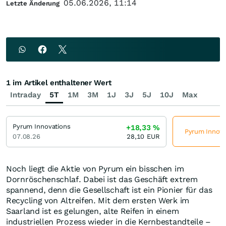
05.06.2026, 11:14
Letzte Änderung
1 im Artikel enthaltener Wert
Intraday
5T
1M
3M
1J
3J
5J
10J
Max
Pyrum Innovations
+18,33
%
Pyrum Innovat
07.08.26
28,10
EUR
Noch liegt die Aktie von Pyrum ein bisschen im
Dornröschenschlaf. Dabei ist das Geschäft extrem
spannend, denn die Gesellschaft ist ein Pionier für das
Recycling von Altreifen. Mit dem ersten Werk im
Saarland ist es gelungen, alte Reifen in einem
industriellen Prozess wieder in die Kernbestandteile –