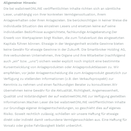
Allgemeiner Hinweis:
Die bei wallstreetONLINE veröffentlichten Inhalte richten sich an sämtliche
Leser, unabhängig von ihrer konkreten Vermögenssituation, ihrem
Anlageverhalten oder ihren Anlagezielen. Sie berücksichtigen in keiner Weise die
individuelle Situation des einzelnen Lesers und ersetzen keine auf seine
individuellen Bedürfnisse ausgerichtete, fachkundige Anlageberatung.Der
Erwerb von Wertpapieren birgt Risiken, die zum Totalverlust des eingesetzten
Kapitals führen können. Etwaige in der Vergangenheit erzielte Gewinne bieten
keine Gewähr für etwaige Gewinne in der Zukunft. Die Smartbroker Holding AG,
ihre verbundenen Unternehmen, ihre Organe und ihre Mitarbeiter (nachfolgend
auch „wir“ bzw. „uns“) sichern weder explizit noch implizit eine bestimmte
Kursentwicklung von Anlageprodukten oder Anlageproduktklassen zu. Wir
empfehlen, vor jeder Anlageentscheidung die zum Anlageprodukt gesetzlich zur
Verfügung zu stellenden Informationen (z.B. den Verkaufsprospekt) zur
Kenntnis zu nehmen und einen fachkundigen Berater zu konsultieren.Wir
übernehmen keine Gewähr für die Aktualität, Richtigkeit, Angemessenheit,
Qualität und Vollständigkeit der auf wallstreetONLINE zur Verfügung gestellten
Informationen.Machen Leser die bei wallstreetONLINE veröffentlichten Inhalte
zur Grundlage eigener Anlageentscheidungen, so geschieht dies auf eigenes
Risiko. Soweit rechtlich zulässig, schließen wir unsere Haftung für etwaige
direkt oder indirekt damit verbundene Vermögensschäden aus. Eine Haftung für
Vorsatz oder grobe Fahrlässigkeit bleibt unberührt.