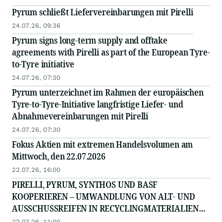
Pyrum schließt Liefervereinbarungen mit Pirelli
24.07.26, 09:36
Pyrum signs long-term supply and offtake
agreements with Pirelli as part of the European Tyre-
to-Tyre initiative
24.07.26, 07:30
Pyrum unterzeichnet im Rahmen der europäischen
Tyre-to-Tyre-Initiative langfristige Liefer- und
Abnahmevereinbarungen mit Pirelli
24.07.26, 07:30
Fokus Aktien mit extremen Handelsvolumen am
Mittwoch, den 22.07.2026
22.07.26, 16:00
PIRELLI, PYRUM, SYNTHOS UND BASF
KOOPERIEREN – UMWANDLUNG VON ALT- UND
AUSSCHUSSREIFEN IN RECYCLINGMATERIALIEN
FÜR NEUE PRODUKTE
22.07.26, 11:00