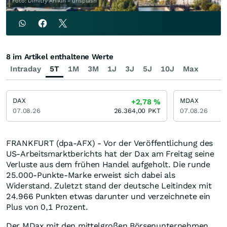
Foto: Dimitry Anikin - unsplash
8 im Artikel enthaltene Werte
Intraday
5T
1M
3M
1J
3J
5J
10J
Max
DAX
MDAX
+2,78
%
07.08.26
26.364,00
PKT
07.08.26
FRANKFURT (dpa-AFX) - Vor der Veröffentlichung des
US-Arbeitsmarktberichts hat der Dax am Freitag seine
Verluste aus dem frühen Handel aufgeholt. Die runde
25.000-Punkte-Marke erweist sich dabei als
Widerstand. Zuletzt stand der deutsche Leitindex mit
24.966 Punkten etwas darunter und verzeichnete ein
Plus von 0,1 Prozent.
Der MDax mit den mittelgroßen Börsenunternehmen