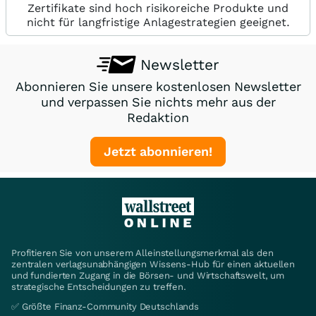
Zertifikate sind hoch risikoreiche Produkte und
nicht für langfristige Anlagestrategien geeignet.
Newsletter
Abonnieren Sie unsere kostenlosen Newsletter
und verpassen Sie nichts mehr aus der
Redaktion
Jetzt abonnieren!
Profitieren Sie von unserem Alleinstellungsmerkmal als den
zentralen verlagsunabhängigen Wissens-Hub für einen aktuellen
und fundierten Zugang in die Börsen- und Wirtschaftswelt, um
strategische Entscheidungen zu treffen.
✅ Größte Finanz-Community Deutschlands