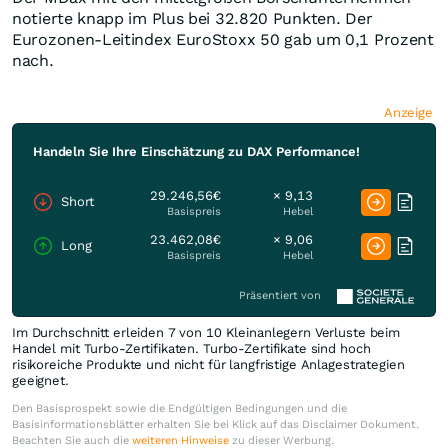
notierte knapp im Plus bei 32.820 Punkten. Der
Eurozonen-Leitindex EuroStoxx 50 gab um 0,1 Prozent
nach.
Anzeige
Handeln Sie Ihre Einschätzung zu DAX Performance!
29.246,56€
× 9,13
Short
Basispreis
Hebel
23.462,08€
× 9,06
Long
Basispreis
Hebel
Präsentiert von
Im Durchschnitt erleiden 7 von 10 Kleinanlegern Verluste beim
Handel mit Turbo-Zertifikaten. Turbo-Zertifikate sind hoch
risikoreiche Produkte und nicht für langfristige Anlagestrategien
geeignet.
Den Basisprospekt sowie die Endgültigen Bedingungen und die
Basisinformationsblätter erhalten Sie bei Klick auf das Disclaimer Dokument.
Beachten Sie auch die
weiteren Hinweise
zu dieser Werbung.