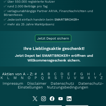
✅ über 550.000 registrierte Nutzer
✅ rund 2.000 Beiträge pro Tag
✅ verlagsunabhängige Partner ARIVA, FinanzNachrichten und
BörsenNews
✅ Jederzeit einfach handeln beim
SMARTBROKER+
✅ mehr als 25 Jahre Marktpräsenz
Jetzt Depot sichern
Ihre Lieblingsaktie geschenkt!
Jetzt Depot bei SMARTBROKER+ eröffnen und
Willkommensgeschenk sichern.
Aktien von A - Z:
#
A
B
C
D
E
F
G
H
I
J
K
L
M
N
O
P
Q
R
S
T
U
V
W
X
Y
Z
Impressum
Disclaimer
Datenschutz
Datenschutz-
Einstellungen
Nutzungsbedingungen