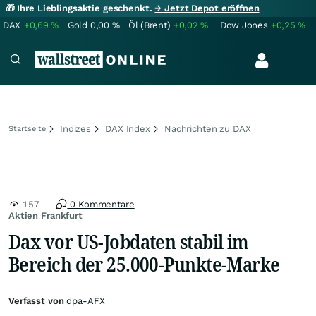
🎁 Ihre Lieblingsaktie geschenkt.
→ Jetzt Depot eröffnen
DAX
+0,69
%
Gold
0,00
%
Öl (Brent)
+0,02
%
Dow Jones
+0,25
%
Indizes
DAX Index
Nachrichten zu DAX
Startseite
157
0 Kommentare
Aktien Frankfurt
Dax vor US-Jobdaten stabil im
Bereich der 25.000-Punkte-Marke
Verfasst von
dpa-AFX