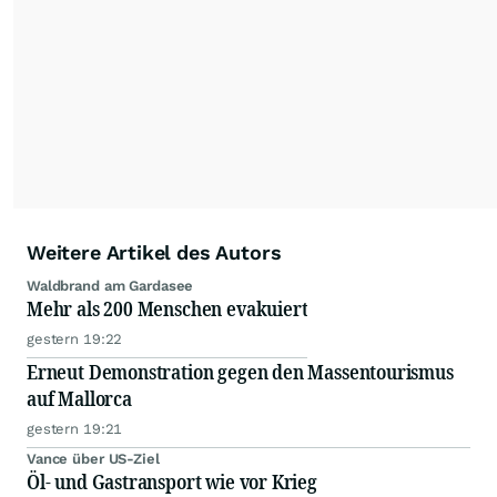
dauerhafte Archivierung der dpa-AFX-
Nachrichten auf diesen Seiten ist nicht zulässig.
Alle Rechte bleiben vorbehalten. (dpa-AFX)
Weitere Artikel des Autors
Waldbrand am Gardasee
Mehr als 200 Menschen evakuiert
gestern 19:22
Erneut Demonstration gegen den Massentourismus
auf Mallorca
gestern 19:21
Vance über US-Ziel
Öl- und Gastransport wie vor Krieg