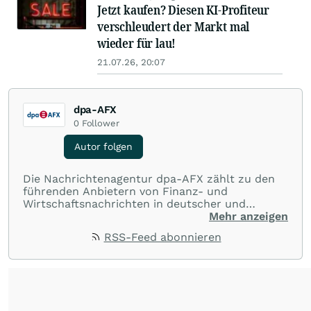
Jetzt kaufen? Diesen KI-Profiteur
verschleudert der Markt mal
wieder für lau!
21.07.26, 20:07
dpa-AFX
0
Follower
Autor folgen
Die Nachrichtenagentur dpa-AFX zählt zu den
führenden Anbietern von Finanz- und
Wirtschaftsnachrichten in deutscher und
englischer Sprache. Gestützt auf ein
Mehr anzeigen
internationales Agentur-Netzwerk berichtet
RSS-Feed abonnieren
dpa-AFX unabhängig, zuverlässig und schnell
von allen wichtigen Finanzstandorten der Welt.
Die Nutzung der Inhalte in Form eines RSS-
Feeds ist ausschließlich für private und nicht
kommerzielle Internetangebote zulässig. Eine