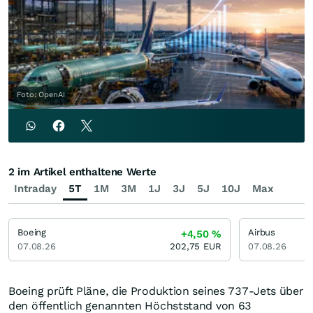
Foto: OpenAI
2 im Artikel enthaltene Werte
Intraday
5T
1M
3M
1J
3J
5J
10J
Max
Boeing
Airbus
+4,50
%
07.08.26
202,75
EUR
07.08.26
Boeing prüft Pläne, die Produktion seines 737-Jets über
den öffentlich genannten Höchststand von 63