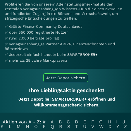
Profitieren Sie von unserem Alleinstellungsmerkmal als den
zentralen verlagsunabhängigen Wissens-Hub für einen aktuellen
und fundierten Zugang in die Börsen- und Wirtschaftswelt, um
strategische Entscheidungen zu treffen.
✅ Größte Finanz-Community Deutschlands
✅ über 550.000 registrierte Nutzer
✅ rund 2.000 Beiträge pro Tag
✅ verlagsunabhängige Partner ARIVA, FinanzNachrichten und
BörsenNews
✅ Jederzeit einfach handeln beim
SMARTBROKER+
✅ mehr als 25 Jahre Marktpräsenz
Jetzt Depot sichern
Ihre Lieblingsaktie geschenkt!
Jetzt Depot bei SMARTBROKER+ eröffnen und
Willkommensgeschenk sichern.
Aktien von A - Z:
#
A
B
C
D
E
F
G
H
I
J
K
L
M
N
O
P
Q
R
S
T
U
V
W
X
Y
Z