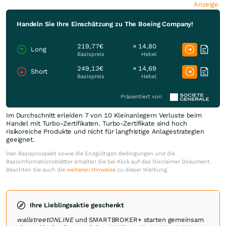
Anzeige
Handeln Sie Ihre Einschätzung zu The Boeing Company!
219,77€
× 14,80
Long
Basispreis
Hebel
249,13€
× 14,69
Short
Basispreis
Hebel
Präsentiert von
Im Durchschnitt erleiden 7 von 10 Kleinanlegern Verluste beim
Handel mit Turbo-Zertifikaten. Turbo-Zertifikate sind hoch
risikoreiche Produkte und nicht für langfristige Anlagestrategien
geeignet.
Den Basisprospekt sowie die Endgültigen Bedingungen und die
Basisinformationsblätter erhalten Sie bei Klick auf das Disclaimer Dokument.
Beachten Sie auch die
weiteren Hinweise
zu dieser Werbung.
Ihre Lieblingsaktie geschenkt
wallstreetONLINE
und SMARTBROKER+ starten gemeinsam