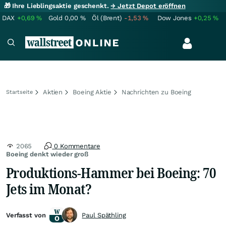
🎁 Ihre Lieblingsaktie geschenkt.
→ Jetzt Depot eröffnen
DAX
+0,69
%
Gold
0,00
%
Öl (Brent)
-1,53
%
Dow Jones
+0,25
%
Aktien
Boeing Aktie
Nachrichten zu Boeing
Startseite
2065
0 Kommentare
Boeing denkt wieder groß
Produktions-Hammer bei Boeing: 70
Jets im Monat?
Verfasst von
Paul Späthling