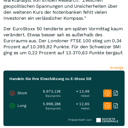
Marktanalyst von Emden Research. "Zwischen
geopolitischen Spannungen und Unsicherheiten über
den weiteren Kurs der Notenbanken fehlt vielen
Investoren ein verlässlicher Kompass."
Der EuroStoxx 50 tendierte am späten Vormittag kaum
verändert. Etwas besser sah es außerhalb des
Euroraums aus. Der Londoner FTSE 100 stieg um 0,34
Prozent auf 10.395,92 Punkte. Für den Schweizer SMI
ging es um 0,22 Prozent auf 13.370,63 Punkte bergauf.
Anzeige
Handeln Sie Ihre Einschätzung zu E-Stoxx 50!
6.973,13€
× 13,49
Short
Basispreis
Hebel
5.998,28€
× 12,65
Long
Basispreis
Hebel
Präsentiert von