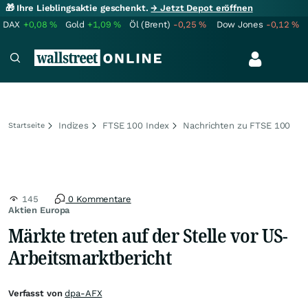
🎁 Ihre Lieblingsaktie geschenkt.
→ Jetzt Depot eröffnen
DAX
+0,08
%
Gold
+1,09
%
Öl (Brent)
-0,25
%
Dow Jones
-0,12
%
Indizes
FTSE 100 Index
Nachrichten zu FTSE 100
Startseite
145
0 Kommentare
Aktien Europa
Märkte treten auf der Stelle vor US-
Arbeitsmarktbericht
Verfasst von
dpa-AFX