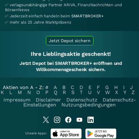
✅ verlagsunabhängige Partner ARIVA, FinanzNachrichten und
BörsenNews
✅ Jederzeit einfach handeln beim
SMARTBROKER+
✅ mehr als 25 Jahre Marktpräsenz
Jetzt Depot sichern
Ihre Lieblingsaktie geschenkt!
Jetzt Depot bei SMARTBROKER+ eröffnen und
Willkommensgeschenk sichern.
Aktien von A - Z:
#
A
B
C
D
E
F
G
H
I
J
K
L
M
N
O
P
Q
R
S
T
U
V
W
X
Y
Z
Impressum
Disclaimer
Datenschutz
Datenschutz-
Einstellungen
Nutzungsbedingungen
Unsere Apps: