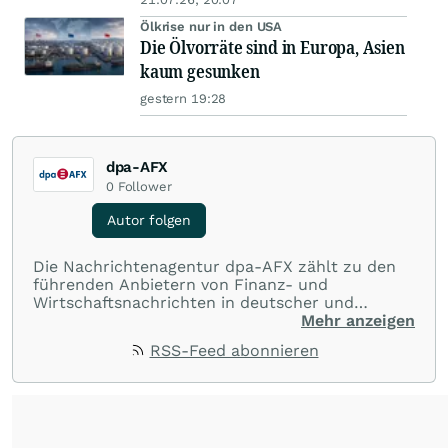
Ölkrise nur in den USA
Die Ölvorräte sind in Europa, Asien
kaum gesunken
gestern 19:28
dpa-AFX
0
Follower
Autor folgen
Die Nachrichtenagentur dpa-AFX zählt zu den
führenden Anbietern von Finanz- und
Wirtschaftsnachrichten in deutscher und
englischer Sprache. Gestützt auf ein
Mehr anzeigen
internationales Agentur-Netzwerk berichtet
RSS-Feed abonnieren
dpa-AFX unabhängig, zuverlässig und schnell
von allen wichtigen Finanzstandorten der Welt.
Die Nutzung der Inhalte in Form eines RSS-
Feeds ist ausschließlich für private und nicht
kommerzielle Internetangebote zulässig. Eine