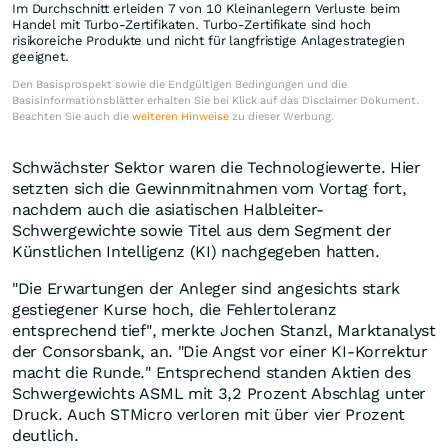
Im Durchschnitt erleiden 7 von 10 Kleinanlegern Verluste beim
Handel mit Turbo-Zertifikaten. Turbo-Zertifikate sind hoch
risikoreiche Produkte und nicht für langfristige Anlagestrategien
geeignet.
Den Basisprospekt sowie die Endgültigen Bedingungen und die
Basisinformationsblätter erhalten Sie bei Klick auf das Disclaimer Dokument.
Beachten Sie auch die
weiteren Hinweise
zu dieser Werbung.
Schwächster Sektor waren die Technologiewerte. Hier
setzten sich die Gewinnmitnahmen vom Vortag fort,
nachdem auch die asiatischen Halbleiter-
Schwergewichte sowie Titel aus dem Segment der
Künstlichen Intelligenz (KI) nachgegeben hatten.
"Die Erwartungen der Anleger sind angesichts stark
gestiegener Kurse hoch, die Fehlertoleranz
entsprechend tief", merkte Jochen Stanzl, Marktanalyst
der Consorsbank, an. "Die Angst vor einer KI-Korrektur
macht die Runde." Entsprechend standen Aktien des
Schwergewichts ASML mit 3,2 Prozent Abschlag unter
Druck. Auch STMicro verloren mit über vier Prozent
deutlich.