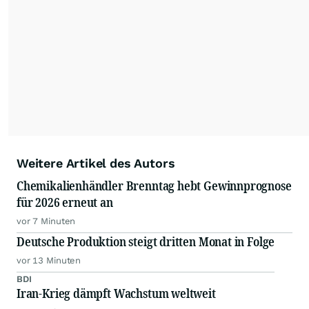
dauerhafte Archivierung der dpa-AFX-
Nachrichten auf diesen Seiten ist nicht zulässig.
Alle Rechte bleiben vorbehalten. (dpa-AFX)
Weitere Artikel des Autors
Chemikalienhändler Brenntag hebt Gewinnprognose
für 2026 erneut an
vor 7 Minuten
Deutsche Produktion steigt dritten Monat in Folge
vor 13 Minuten
BDI
Iran-Krieg dämpft Wachstum weltweit