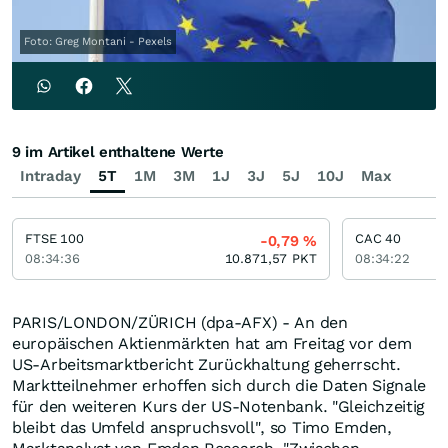
Foto: Greg Montani - Pexels
9 im Artikel enthaltene Werte
Intraday
5T
1M
3M
1J
3J
5J
10J
Max
FTSE 100
CAC 40
-0,79
%
08:34:36
10.871,57
PKT
08:34:22
PARIS/LONDON/ZÜRICH (dpa-AFX) - An den
europäischen Aktienmärkten hat am Freitag vor dem
US-Arbeitsmarktbericht Zurückhaltung geherrscht.
Marktteilnehmer erhoffen sich durch die Daten Signale
für den weiteren Kurs der US-Notenbank. "Gleichzeitig
bleibt das Umfeld anspruchsvoll", so Timo Emden,