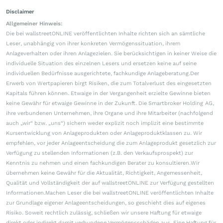
Disclaimer
Allgemeiner Hinweis:
Die bei wallstreetONLINE veröffentlichten Inhalte richten sich an sämtliche
Leser, unabhängig von ihrer konkreten Vermögenssituation, ihrem
Anlageverhalten oder ihren Anlagezielen. Sie berücksichtigen in keiner Weise die
individuelle Situation des einzelnen Lesers und ersetzen keine auf seine
individuellen Bedürfnisse ausgerichtete, fachkundige Anlageberatung.Der
Erwerb von Wertpapieren birgt Risiken, die zum Totalverlust des eingesetzten
Kapitals führen können. Etwaige in der Vergangenheit erzielte Gewinne bieten
keine Gewähr für etwaige Gewinne in der Zukunft. Die Smartbroker Holding AG,
ihre verbundenen Unternehmen, ihre Organe und ihre Mitarbeiter (nachfolgend
auch „wir“ bzw. „uns“) sichern weder explizit noch implizit eine bestimmte
Kursentwicklung von Anlageprodukten oder Anlageproduktklassen zu. Wir
empfehlen, vor jeder Anlageentscheidung die zum Anlageprodukt gesetzlich zur
Verfügung zu stellenden Informationen (z.B. den Verkaufsprospekt) zur
Kenntnis zu nehmen und einen fachkundigen Berater zu konsultieren.Wir
übernehmen keine Gewähr für die Aktualität, Richtigkeit, Angemessenheit,
Qualität und Vollständigkeit der auf wallstreetONLINE zur Verfügung gestellten
Informationen.Machen Leser die bei wallstreetONLINE veröffentlichten Inhalte
zur Grundlage eigener Anlageentscheidungen, so geschieht dies auf eigenes
Risiko. Soweit rechtlich zulässig, schließen wir unsere Haftung für etwaige
direkt oder indirekt damit verbundene Vermögensschäden aus. Eine Haftung für