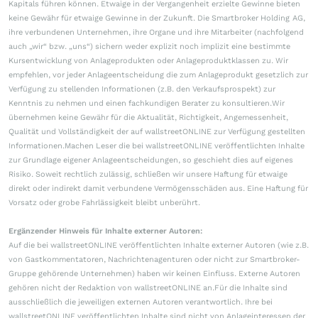
Kapitals führen können. Etwaige in der Vergangenheit erzielte Gewinne bieten
keine Gewähr für etwaige Gewinne in der Zukunft. Die Smartbroker Holding AG,
ihre verbundenen Unternehmen, ihre Organe und ihre Mitarbeiter (nachfolgend
auch „wir“ bzw. „uns“) sichern weder explizit noch implizit eine bestimmte
Kursentwicklung von Anlageprodukten oder Anlageproduktklassen zu. Wir
empfehlen, vor jeder Anlageentscheidung die zum Anlageprodukt gesetzlich zur
Verfügung zu stellenden Informationen (z.B. den Verkaufsprospekt) zur
Kenntnis zu nehmen und einen fachkundigen Berater zu konsultieren.Wir
übernehmen keine Gewähr für die Aktualität, Richtigkeit, Angemessenheit,
Qualität und Vollständigkeit der auf wallstreetONLINE zur Verfügung gestellten
Informationen.Machen Leser die bei wallstreetONLINE veröffentlichten Inhalte
zur Grundlage eigener Anlageentscheidungen, so geschieht dies auf eigenes
Risiko. Soweit rechtlich zulässig, schließen wir unsere Haftung für etwaige
direkt oder indirekt damit verbundene Vermögensschäden aus. Eine Haftung für
Vorsatz oder grobe Fahrlässigkeit bleibt unberührt.
Ergänzender Hinweis für Inhalte externer Autoren:
Auf die bei wallstreetONLINE veröffentlichten Inhalte externer Autoren (wie z.B.
von Gastkommentatoren, Nachrichtenagenturen oder nicht zur Smartbroker-
Gruppe gehörende Unternehmen) haben wir keinen Einfluss. Externe Autoren
gehören nicht der Redaktion von wallstreetONLINE an.Für die Inhalte sind
ausschließlich die jeweiligen externen Autoren verantwortlich. Ihre bei
wallstreetONLINE veröffentlichten Inhalte sind nicht von Anlageinteressen der