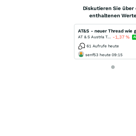
Diskutieren Sie über 
enthaltenen Wert
-1,37
%
AT & S Austria Technologie & Systemtechnik
A
61 Aufrufe heute
senf53 heute 09:15