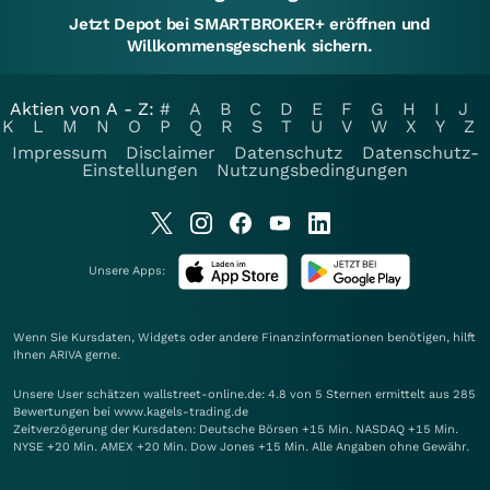
Jetzt Depot bei SMARTBROKER+ eröffnen und
Willkommensgeschenk sichern.
Aktien von A - Z:
#
A
B
C
D
E
F
G
H
I
J
K
L
M
N
O
P
Q
R
S
T
U
V
W
X
Y
Z
Impressum
Disclaimer
Datenschutz
Datenschutz-
Einstellungen
Nutzungsbedingungen
Unsere Apps:
Wenn Sie Kursdaten, Widgets oder andere Finanzinformationen benötigen, hilft
Ihnen
ARIVA
gerne.
Unsere User schätzen wallstreet-online.de: 4.8 von 5 Sternen ermittelt aus 285
Bewertungen bei www.kagels-trading.de
Zeitverzögerung der Kursdaten: Deutsche Börsen +15 Min. NASDAQ +15 Min.
NYSE +20 Min. AMEX +20 Min. Dow Jones +15 Min. Alle Angaben ohne Gewähr.