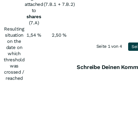
attached
(7.B.1 + 7.B.2)
to
shares
(7.A)
Resulting
situation
1,54 %
2,50 %
on the
Seite 1 von 4
Sei
date on
which
threshold
was
Schreibe Deinen Komm
crossed /
reached