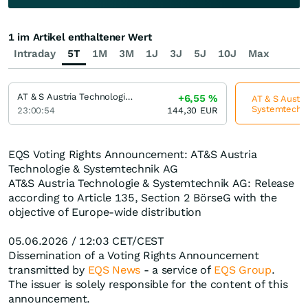
1 im Artikel enthaltener Wert
Intraday
5T
1M
3M
1J
3J
5J
10J
Max
AT & S Austria Technologie & Systemtechnik
+6,55
%
AT & S Austri
Systemtechnik
23:00:54
144,30
EUR
EQS Voting Rights Announcement: AT&S Austria
Technologie & Systemtechnik AG
AT&S Austria Technologie & Systemtechnik AG: Release
according to Article 135, Section 2 BörseG with the
objective of Europe-wide distribution
05.06.2026 / 12:03 CET/CEST
Dissemination of a Voting Rights Announcement
transmitted by
EQS News
- a service of
EQS Group
.
The issuer is solely responsible for the content of this
announcement.