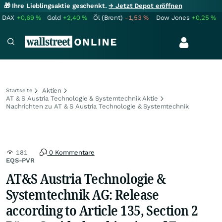
🎁 Ihre Lieblingsaktie geschenkt.
→ Jetzt Depot eröffnen
DAX
+0,69
%
Gold
+2,40
%
Öl (Brent)
-1,53
%
Dow Jones
+0,25
%
Aktien
Startseite
AT & S Austria Technologie & Systemtechnik Aktie
Nachrichten zu AT & S Austria Technologie & Systemtechnik
181
0 Kommentare
EQS-PVR
AT&S Austria Technologie &
Systemtechnik AG: Release
according to Article 135, Section 2