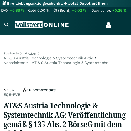
🎁 Ihre Lieblingsaktie geschenkt.
→ Jetzt Depot eröffnen
DAX
+0,69
%
Gold
0,00
%
Öl (Brent)
+0,02
%
Dow Jones
+0,25
%
Aktien
Startseite
AT & S Austria Technologie & Systemtechnik Aktie
Nachrichten zu AT & S Austria Technologie & Systemtechnik
361
0 Kommentare
EQS-PVR
AT&S Austria Technologie &
Systemtechnik AG: Veröffentlichung
gemäß § 135 Abs. 2 BörseG mit dem