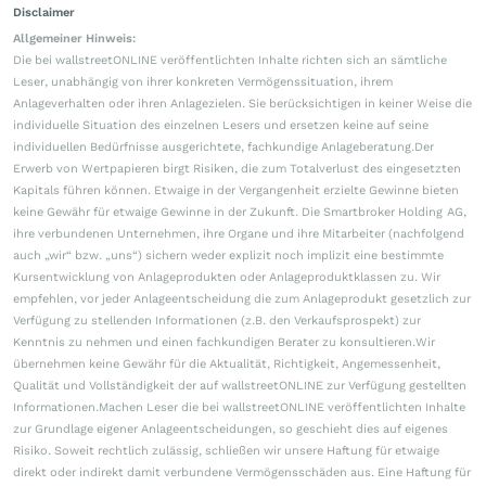
Disclaimer
Allgemeiner Hinweis:
Die bei wallstreetONLINE veröffentlichten Inhalte richten sich an sämtliche
Leser, unabhängig von ihrer konkreten Vermögenssituation, ihrem
Anlageverhalten oder ihren Anlagezielen. Sie berücksichtigen in keiner Weise die
individuelle Situation des einzelnen Lesers und ersetzen keine auf seine
individuellen Bedürfnisse ausgerichtete, fachkundige Anlageberatung.Der
Erwerb von Wertpapieren birgt Risiken, die zum Totalverlust des eingesetzten
Kapitals führen können. Etwaige in der Vergangenheit erzielte Gewinne bieten
keine Gewähr für etwaige Gewinne in der Zukunft. Die Smartbroker Holding AG,
ihre verbundenen Unternehmen, ihre Organe und ihre Mitarbeiter (nachfolgend
auch „wir“ bzw. „uns“) sichern weder explizit noch implizit eine bestimmte
Kursentwicklung von Anlageprodukten oder Anlageproduktklassen zu. Wir
empfehlen, vor jeder Anlageentscheidung die zum Anlageprodukt gesetzlich zur
Verfügung zu stellenden Informationen (z.B. den Verkaufsprospekt) zur
Kenntnis zu nehmen und einen fachkundigen Berater zu konsultieren.Wir
übernehmen keine Gewähr für die Aktualität, Richtigkeit, Angemessenheit,
Qualität und Vollständigkeit der auf wallstreetONLINE zur Verfügung gestellten
Informationen.Machen Leser die bei wallstreetONLINE veröffentlichten Inhalte
zur Grundlage eigener Anlageentscheidungen, so geschieht dies auf eigenes
Risiko. Soweit rechtlich zulässig, schließen wir unsere Haftung für etwaige
direkt oder indirekt damit verbundene Vermögensschäden aus. Eine Haftung für