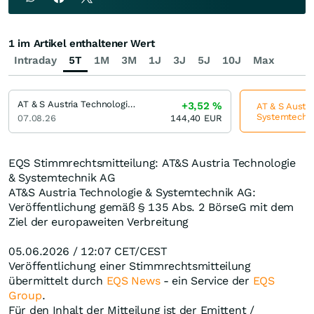
1 im Artikel enthaltener Wert
Intraday
5T
1M
3M
1J
3J
5J
10J
Max
AT & S Austria Technologie & Systemtechnik
+3,52
%
AT & S Austri
Systemtechnik
07.08.26
144,40
EUR
EQS Stimmrechtsmitteilung: AT&S Austria Technologie
& Systemtechnik AG
AT&S Austria Technologie & Systemtechnik AG:
Veröffentlichung gemäß § 135 Abs. 2 BörseG mit dem
Ziel der europaweiten Verbreitung
05.06.2026 / 12:07 CET/CEST
Veröffentlichung einer Stimmrechtsmitteilung
übermittelt durch
EQS News
- ein Service der
EQS
Group
.
Für den Inhalt der Mitteilung ist der Emittent /