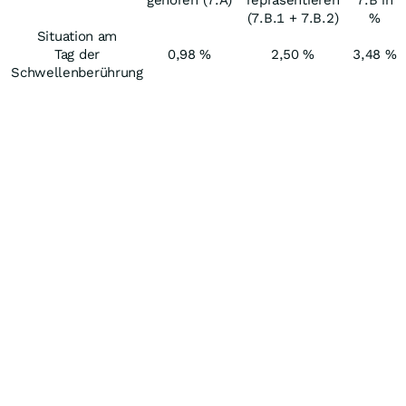
gehören (7.A)
repräsentieren
7.B in
(7.B.1 + 7.B.2)
%
Situation am
Tag der
0,98 %
2,50 %
3,48 %
Schwellenberührung