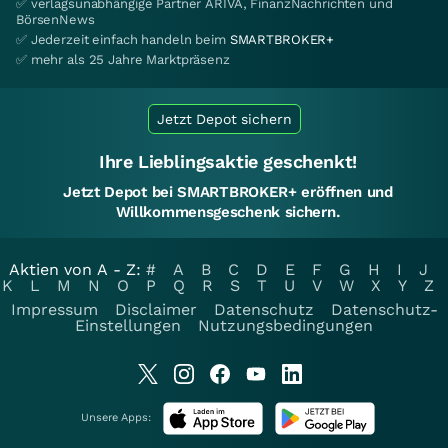
✅ verlagsunabhängige Partner ARIVA, FinanzNachrichten und
BörsenNews
✅ Jederzeit einfach handeln beim
SMARTBROKER+
✅ mehr als 25 Jahre Marktpräsenz
Jetzt Depot sichern
Ihre Lieblingsaktie geschenkt!
Jetzt Depot bei SMARTBROKER+ eröffnen und
Willkommensgeschenk sichern.
Aktien von A - Z:
#
A
B
C
D
E
F
G
H
I
J
K
L
M
N
O
P
Q
R
S
T
U
V
W
X
Y
Z
Impressum
Disclaimer
Datenschutz
Datenschutz-
Einstellungen
Nutzungsbedingungen
Unsere Apps: