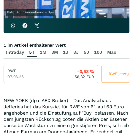
Foto: Rolf Vennenbernd - dpa
1 im Artikel enthaltener Wert
Intraday
5T
1M
3M
1J
3J
5J
10J
Max
RWE
-0,53
%
RWE jetzt gün
07.08.26
56,32
EUR
NEW YORK (dpa-AFX Broker) - Das Analysehaus
Jefferies hat das Kursziel für RWE von 61 auf 63 Euro
angehoben und die Einstufung auf "Buy" belassen. Nach
dem jüngsten Rückschlag böten die Aktien der Essener
dasselbe Wachstum zu einem günstigeren Preis, schrieb
Ahmed Farman am Donnerstagabend. Er rechnet mit