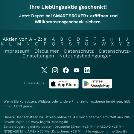
Ihre Lieblingsaktie geschenkt!
Jetzt Depot bei SMARTBROKER+ eröffnen und
Willkommensgeschenk sichern.
Aktien von A - Z:
#
A
B
C
D
E
F
G
H
I
J
K
L
M
N
O
P
Q
R
S
T
U
V
W
X
Y
Z
Impressum
Disclaimer
Datenschutz
Datenschutz-
Einstellungen
Nutzungsbedingungen
Unsere Apps:
Wenn Sie Kursdaten, Widgets oder andere Finanzinformationen benötigen, hilft
Ihnen
ARIVA
gerne.
Unsere User schätzen wallstreet-online.de: 4.8 von 5 Sternen ermittelt aus 285
Bewertungen bei www.kagels-trading.de
Zeitverzögerung der Kursdaten: Deutsche Börsen +15 Min. NASDAQ +15 Min.
NYSE +20 Min. AMEX +20 Min. Dow Jones +15 Min. Alle Angaben ohne Gewähr.