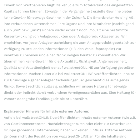
Erwerb von Wertpapieren birgt Risiken, die zum Totalverlust des eingesetzten
Kapitals führen können. Etwaige in der Vergangenheit erzielte Gewinne bieten
keine Gewähr für etwaige Gewinne in der Zukunft. Die Smartbroker Holding AG,
ihre verbundenen Unternehmen, ihre Organe und ihre Mitarbeiter (nachfolgend
auch „wir“ bzw. „uns“) sichern weder explizit noch implizit eine bestimmte
Kursentwicklung von Anlageprodukten oder Anlageproduktklassen zu. Wir
empfehlen, vor jeder Anlageentscheidung die zum Anlageprodukt gesetzlich zur
Verfügung zu stellenden Informationen (z.B. den Verkaufsprospekt) zur
Kenntnis zu nehmen und einen fachkundigen Berater zu konsultieren.Wir
übernehmen keine Gewähr für die Aktualität, Richtigkeit, Angemessenheit,
Qualität und Vollständigkeit der auf wallstreetONLINE zur Verfügung gestellten
Informationen.Machen Leser die bei wallstreetONLINE veröffentlichten Inhalte
zur Grundlage eigener Anlageentscheidungen, so geschieht dies auf eigenes
Risiko. Soweit rechtlich zulässig, schließen wir unsere Haftung für etwaige
direkt oder indirekt damit verbundene Vermögensschäden aus. Eine Haftung für
Vorsatz oder grobe Fahrlässigkeit bleibt unberührt.
Ergänzender Hinweis für Inhalte externer Autoren:
Auf die bei wallstreetONLINE veröffentlichten Inhalte externer Autoren (wie z.B.
von Gastkommentatoren, Nachrichtenagenturen oder nicht zur Smartbroker-
Gruppe gehörende Unternehmen) haben wir keinen Einfluss. Externe Autoren
gehören nicht der Redaktion von wallstreetONLINE an.Für die Inhalte sind