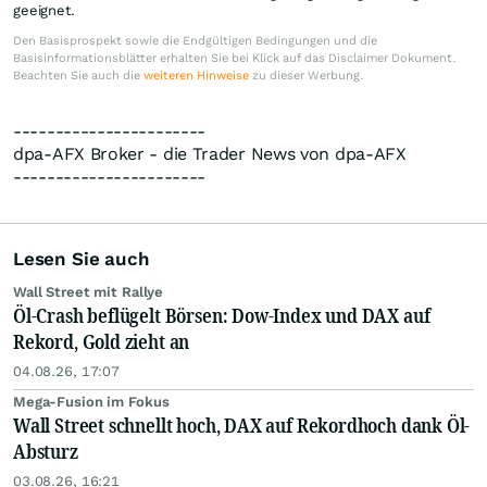
geeignet.
Den Basisprospekt sowie die Endgültigen Bedingungen und die
Basisinformationsblätter erhalten Sie bei Klick auf das Disclaimer Dokument.
Beachten Sie auch die
weiteren Hinweise
zu dieser Werbung.
-----------------------
dpa-AFX Broker - die Trader News von dpa-AFX
-----------------------
Lesen Sie auch
Wall Street mit Rallye
Öl-Crash beflügelt Börsen: Dow-Index und DAX auf
Rekord, Gold zieht an
04.08.26, 17:07
Mega-Fusion im Fokus
Wall Street schnellt hoch, DAX auf Rekordhoch dank Öl-
Absturz
03.08.26, 16:21