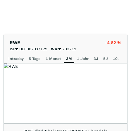
RWE
-4,82
%
ISIN:
DE0007037129
WKN:
703712
Intraday
5 Tage
1 Monat
3M
1 Jahr
3J
5J
10J
Ma