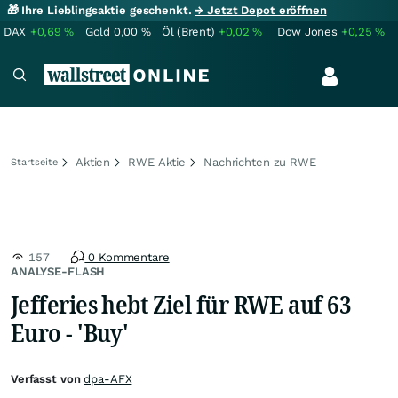
🎁 Ihre Lieblingsaktie geschenkt.
→ Jetzt Depot eröffnen
DAX
+0,69
%
Gold
0,00
%
Öl (Brent)
+0,02
%
Dow Jones
+0,25
%
Aktien
RWE Aktie
Nachrichten zu RWE
Startseite
157
0 Kommentare
ANALYSE-FLASH
Jefferies hebt Ziel für RWE auf 63
Euro - 'Buy'
Verfasst von
dpa-AFX