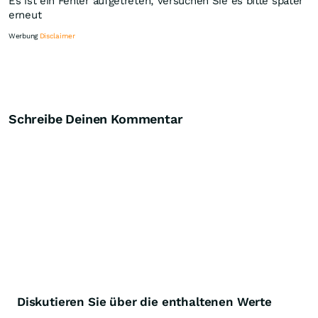
Es ist ein Fehler aufgetreten, versuchen Sie es bitte später
erneut
Werbung
Disclaimer
Schreibe Deinen Kommentar
Knock-Out-Suche
Optionsschein-Suche
Zertifikate-Suche
Diskutieren Sie über die enthaltenen Werte