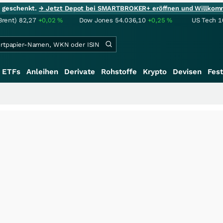
ie geschenkt.
→ Jetzt Depot bei SMARTBROKER+ eröffnen und Willkom
Brent)
82,27
+0,02
%
Dow Jones
54.036,10
+0,25
%
US Tech 1
ETFs
Anleihen
Derivate
Rohstoffe
Krypto
Devisen
Fest
+