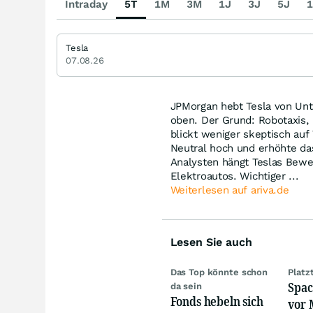
Intraday
5T
1M
3M
1J
3J
5J
1
Tesla
07.08.26
JPMorgan hebt Tesla von Unte
oben. Der Grund: Robotaxis,
blickt weniger skeptisch auf
Neutral hoch und erhöhte das
Analysten hängt Teslas Bewe
Elektroautos. Wichtiger ...
Weiterlesen auf ariva.de
Lesen Sie auch
Das Top könnte schon
Platz
Spac
da sein
Fonds hebeln sich
vor 