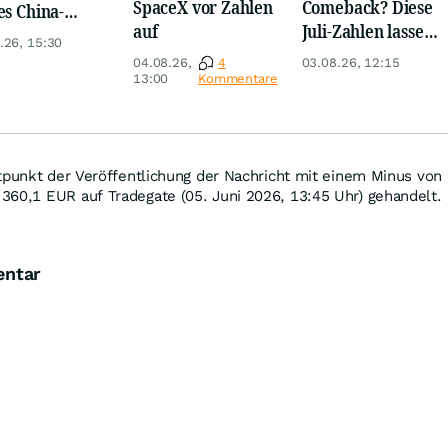
SpaceX vor Zahlen
Comeback? Diese
es China-
auf
Juli-Zahlen lassen
blem
.26, 15:30
Anleger rätseln
cheidet alles
04.08.26,
4
03.08.26, 12:15
13:00
Kommentare
tpunkt der Veröffentlichung der Nachricht mit einem Minus von
 360,1
EUR
auf Tradegate (05. Juni 2026, 13:45 Uhr) gehandelt.
entar