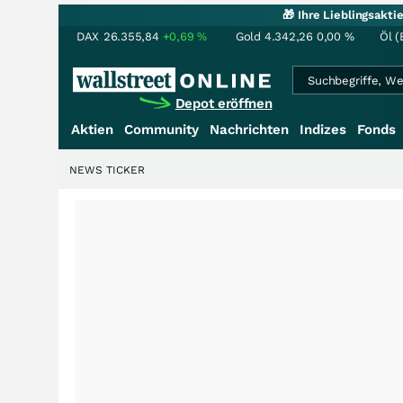
🎁 Ihre Lieblingsakt
DAX
26.355,84
+0,69
%
Gold
4.342,26
0,00
%
Öl (
Depot eröffnen
Aktien
Community
Nachrichten
Indizes
Fonds
NEWS TICKER