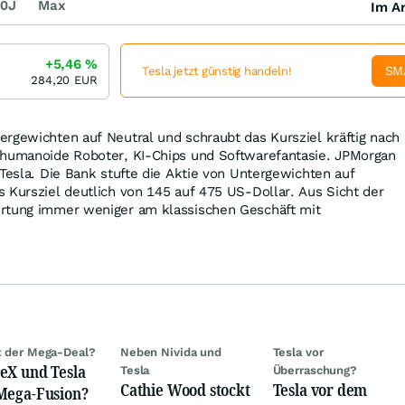
0J
Max
Im Ar
+5,46
%
SM
Tesla jetzt günstig handeln!
284,20
EUR
rgewichten auf Neutral und schraubt das Kursziel kräftig nach
 humanoide Roboter, KI-Chips und Softwarefantasie. JPMorgan
 Tesla. Die Bank stufte die Aktie von Untergewichten auf
 Kursziel deutlich von 145 auf 475 US-Dollar. Aus Sicht der
rtung immer weniger am klassischen Geschäft mit
t der Mega-Deal?
Neben Nivida und
Tesla vor
eX und Tesla
Tesla
Überraschung?
Cathie Wood stockt
Tesla vor dem
Mega-Fusion?