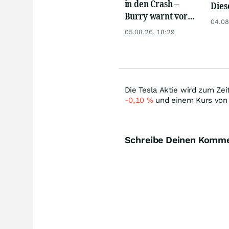
in den Crash –
Dies
Burry warnt vor
Pro
04.08
einem Absturz wie
ents
05.08.26, 18:29
1987
Die Tesla Aktie wird zum Zei
-0,10
%
und einem Kurs von
Schreibe Deinen Komm