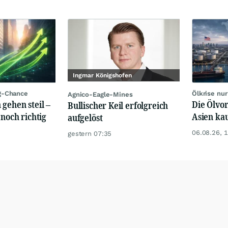
Ingmar Königshofen
g-Chance
Ölkrise nu
Agnico-Eagle-Mines
 gehen steil –
Die Ölvor
Bullischer Keil erfolgreich
 noch richtig
Asien ka
aufgelöst
06.08.26, 
gestern 07:35