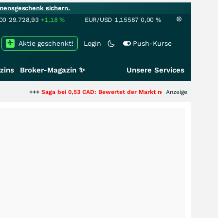
mensgeschenk sichern.
00
29.728,93
+1,18
%
EUR/USD
1,15587
0,00
%
Aktie geschenkt!
Login
Push-Kurse
zins
Broker-Magazin ✨
Unsere Services
++
Saga bei 0,53 CAD: Bewertet der Markt noch immer nur die Hälfte der St
Anzeige