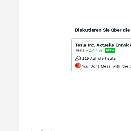
Diskutieren Sie über di
+2,47
%
Tesla
Aktie
119 Aufrufe heute
You_Dont_Mess_with_the_Z