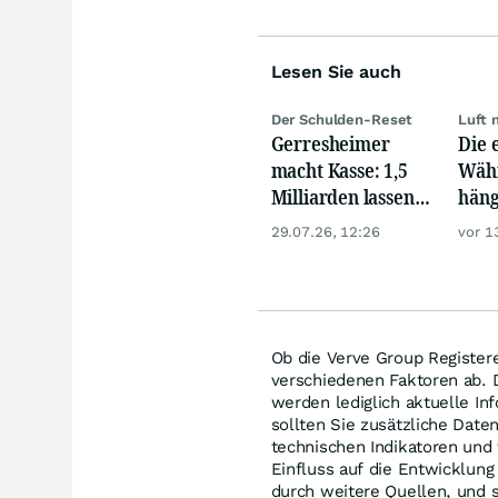
Lesen Sie auch
Der Schulden-Reset
Luft 
Gerresheimer
Die 
macht Kasse: 1,5
Währ
Milliarden lassen
häng
die Aktie
Konk
29.07.26, 12:26
vor 1
explodieren
Ob die Verve Group Registered
verschiedenen Faktoren ab. D
werden lediglich aktuelle In
sollten Sie zusätzliche Date
technischen Indikatoren un
Einfluss auf die Entwicklung
durch weitere Quellen, und 