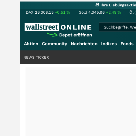
🎁 Ihre Lieblingsakt
DAX
26.308,15
+0,51
%
Gold
4.345,96
+2,49
%
Öl 
Depot eröffnen
Aktien
Community
Nachrichten
Indizes
Fonds
NEWS TICKER
+++
Schwere S