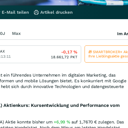
 E-Mail teilen
Artikel drucken
0J
Max
Im Ar
DAX
-0,17
%
🎁 SMARTBROKER+ Akt
Ihre Lieblingsaktie ge
:13:11
18.661,72
PKT
st ein führendes Unternehmen im digitalen Marketing, das
ormen und mobile Lösungen bietet. Es konkurriert mit Google
hebt sich durch innovative Technologien und datengesteuerte
A) Aktienkurs: Kursentwicklung und Performance vom
(A) Aktie konnte bisher um
+6,99
%
auf 1,7670
€
zulegen. Das
etzten Handelstag. Nach dem Minus am letzten Handelstag