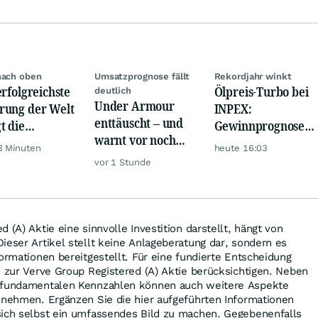
nach oben
Umsatzprognose fällt
Rekordjahr winkt
erfolgreichste
Ölpreis-Turbo bei
deutlich
Under Armour
ung der Welt
INPEX:
enttäuscht – und
t die
Gewinnprognose
warnt vor noch
urrenz ab
schießt auf
3 Minuten
heute 16:03
schwächeren
Rekordhoch
vor 1 Stunde
Geschäften
 (A) Aktie eine sinnvolle Investition darstellt, hängt von
ieser Artikel stellt keine Anlageberatung dar, sondern es
formationen bereitgestellt. Für eine fundierte Entscheidung
n zur Verve Group Registered (A) Aktie berücksichtigen. Neben
d fundamentalen Kennzahlen können auch weitere Aspekte
 nehmen. Ergänzen Sie die hier aufgeführten Informationen
sich selbst ein umfassendes Bild zu machen. Gegebenenfalls