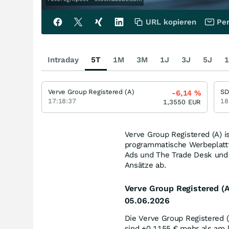
URL kopieren
Per
Intraday
5T
1M
3M
1J
3J
5J
1
Verve Group Registered (A)
S
-6,14
%
17:18:37
18
1,3550
EUR
Verve Group Registered (A) i
programmatische Werbeplattf
Ads und The Trade Desk und 
Ansätze ab.
Verve Group Registered (
05.06.2026
Die Verve Group Registered 
sind +0,1155
€
mehr als am l