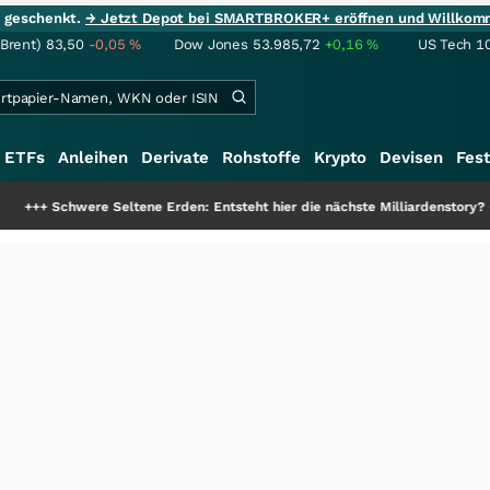
ie geschenkt.
→ Jetzt Depot bei SMARTBROKER+ eröffnen und Willkom
(Brent)
83,50
-0,05
%
Dow Jones
53.985,72
+0,16
%
US Tech 1
ETFs
Anleihen
Derivate
Rohstoffe
Krypto
Devisen
Fest
eltene Erden: Entsteht hier die nächste Milliardenstory?
+++