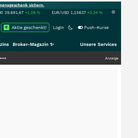
mensgeschenk sichern.
00
29.691,67
+1,06
%
EUR/USD
1,15637
+0,34
%
Aktie geschenkt!
Login
Push-Kurse
zins
Broker-Magazin ✨
Unsere Services
Anzeige