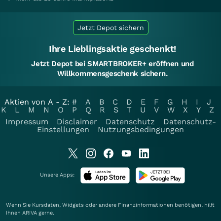
Jetzt Depot sichern
Ihre Lieblingsaktie geschenkt!
Jetzt Depot bei SMARTBROKER+ eröffnen und
Willkommensgeschenk sichern.
Aktien von A - Z:
#
A
B
C
D
E
F
G
H
I
J
K
L
M
N
O
P
Q
R
S
T
U
V
W
X
Y
Z
Impressum
Disclaimer
Datenschutz
Datenschutz-
Einstellungen
Nutzungsbedingungen
Unsere Apps:
Wenn Sie Kursdaten, Widgets oder andere Finanzinformationen benötigen, hilft
Ihnen
ARIVA
gerne.