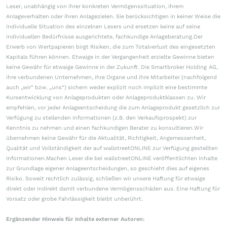
Leser, unabhängig von ihrer konkreten Vermögenssituation, ihrem
Anlageverhalten oder ihren Anlagezielen. Sie berücksichtigen in keiner Weise die
individuelle Situation des einzelnen Lesers und ersetzen keine auf seine
individuellen Bedürfnisse ausgerichtete, fachkundige Anlageberatung.Der
Erwerb von Wertpapieren birgt Risiken, die zum Totalverlust des eingesetzten
Kapitals führen können. Etwaige in der Vergangenheit erzielte Gewinne bieten
keine Gewähr für etwaige Gewinne in der Zukunft. Die Smartbroker Holding AG,
ihre verbundenen Unternehmen, ihre Organe und ihre Mitarbeiter (nachfolgend
auch „wir“ bzw. „uns“) sichern weder explizit noch implizit eine bestimmte
Kursentwicklung von Anlageprodukten oder Anlageproduktklassen zu. Wir
empfehlen, vor jeder Anlageentscheidung die zum Anlageprodukt gesetzlich zur
Verfügung zu stellenden Informationen (z.B. den Verkaufsprospekt) zur
Kenntnis zu nehmen und einen fachkundigen Berater zu konsultieren.Wir
übernehmen keine Gewähr für die Aktualität, Richtigkeit, Angemessenheit,
Qualität und Vollständigkeit der auf wallstreetONLINE zur Verfügung gestellten
Informationen.Machen Leser die bei wallstreetONLINE veröffentlichten Inhalte
zur Grundlage eigener Anlageentscheidungen, so geschieht dies auf eigenes
Risiko. Soweit rechtlich zulässig, schließen wir unsere Haftung für etwaige
direkt oder indirekt damit verbundene Vermögensschäden aus. Eine Haftung für
Vorsatz oder grobe Fahrlässigkeit bleibt unberührt.
Ergänzender Hinweis für Inhalte externer Autoren: