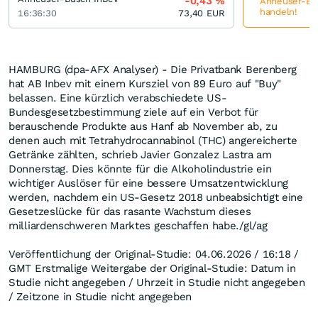
-0,43
%
Anheuser-Bus
handeln!
16:36:30
73,40
EUR
HAMBURG (dpa-AFX Analyser) - Die Privatbank Berenberg
hat AB Inbev mit einem Kursziel von 89 Euro auf "Buy"
belassen. Eine kürzlich verabschiedete US-
Bundesgesetzbestimmung ziele auf ein Verbot für
berauschende Produkte aus Hanf ab November ab, zu
denen auch mit Tetrahydrocannabinol (THC) angereicherte
Getränke zählten, schrieb Javier Gonzalez Lastra am
Donnerstag. Dies könnte für die Alkoholindustrie ein
wichtiger Auslöser für eine bessere Umsatzentwicklung
werden, nachdem ein US-Gesetz 2018 unbeabsichtigt eine
Gesetzeslücke für das rasante Wachstum dieses
milliardenschweren Marktes geschaffen habe./gl/ag
Veröffentlichung der Original-Studie: 04.06.2026 / 16:18 /
GMT Erstmalige Weitergabe der Original-Studie: Datum in
Studie nicht angegeben / Uhrzeit in Studie nicht angegeben
/ Zeitzone in Studie nicht angegeben