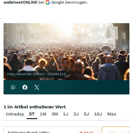
wallstreetONLINE
bei
Google bevorzugen.
Foto: Alexander Ozerov - 325092112
1 im Artikel enthaltener Wert
Intraday
5T
1M
3M
1J
3J
5J
10J
Max
Anheuser-Busch InBev