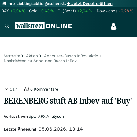
🎁 Ihre Lieblingsaktie geschenkt.
→ Jetzt Depot eröffnen
DAX
+0,04
%
Gold
+0,63
%
Öl (Brent)
+2,04
%
Dow Jones
-0,28
%
Aktien
Anheuser-Busch InBev Aktie
Startseite
Nachrichten zu Anheuser-Busch InBev
117
0 Kommentare
BERENBERG stuft AB Inbev auf 'Buy'
Verfasst von
dpa-AFX Analysen
05.06.2026, 13:14
Letzte Änderung