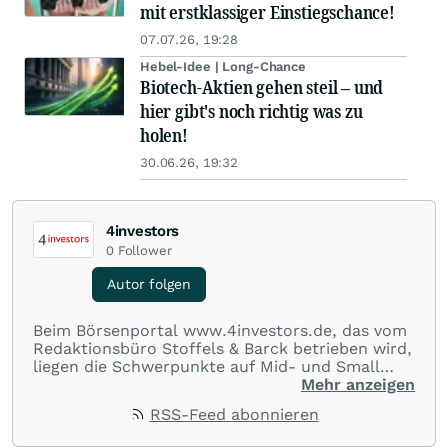
mit erstklassiger Einstiegschance!
07.07.26, 19:28
Hebel-Idee | Long-Chance
Biotech-Aktien gehen steil – und
hier gibt's noch richtig was zu
holen!
30.06.26, 19:32
4investors
0
Follower
Autor folgen
Beim Börsenportal www.4investors.de, das vom
Redaktionsbüro Stoffels & Barck betrieben wird,
liegen die Schwerpunkte auf Mid- und Small
Caps aus dem deutschsprachigen Raum. Der
Mehr anzeigen
Entry Standard sowie Börsengänge (IPOs) und
RSS-Feed abonnieren
Notierungsaufnahmen werden besonders genau
beobachtet. Eine Übersicht über