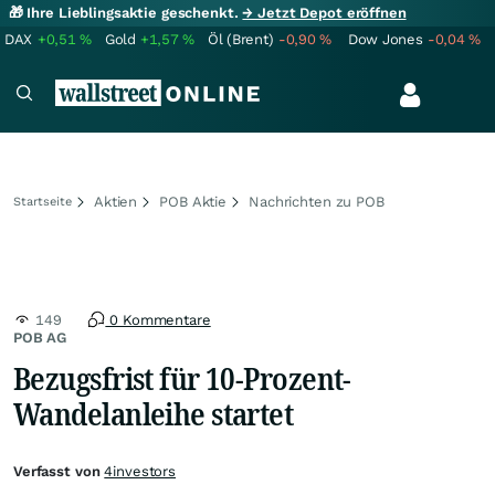
🎁 Ihre Lieblingsaktie geschenkt.
→ Jetzt Depot eröffnen
DAX
+0,51
%
Gold
+1,57
%
Öl (Brent)
-0,90
%
Dow Jones
-0,04
%
Aktien
POB Aktie
Nachrichten zu POB
Startseite
149
0 Kommentare
POB AG
Bezugsfrist für 10-Prozent-
Wandelanleihe startet
Verfasst von
4investors