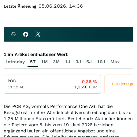
05.06.2026, 14:36
Letzte Änderung
1 im Artikel enthaltener Wert
Intraday
5T
1M
3M
1J
3J
5J
10J
Max
POB
-0,36
%
POB jetzt gün
11:19:46
1,3550
EUR
Die POB AG, vormals Performance One AG, hat die
Bezugsfrist für ihre Wandelschuldverschreibung über bis zu
1,25 Millionen Euro eröffnet. Bestehende Aktionäre können
die Papiere vom 5. bis zum 19. Juni 2026 beziehen,
ergänzend laufen ein öffentliches Angebot und eine