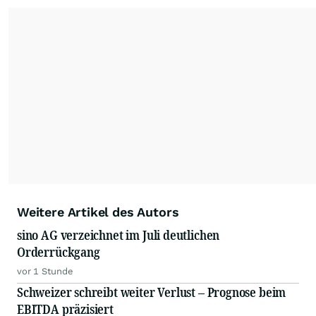
Ratingmeldungen renommierter Banken und
Analystenhäuser sowie externe Kolumnen zu
Konjunktur- und Wirtschaftsthemen, zu
Länderperspektiven und Rohstoffaspekten
ergänzen die Informationspalette von
www.4investors.de
. Das Portfolio umfasst dabei
rund 20 zumeist europäische Analystenhäuser
und mehr als 50 Kolumnisten aus Europa und
Übersee.
Weitere Artikel des Autors
sino AG verzeichnet im Juli deutlichen
Orderrückgang
vor 1 Stunde
Schweizer schreibt weiter Verlust – Prognose beim
EBITDA präzisiert