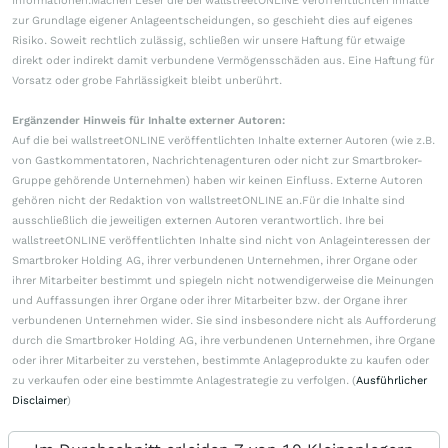
Informationen.Machen Leser die bei wallstreetONLINE veröffentlichten Inhalte
zur Grundlage eigener Anlageentscheidungen, so geschieht dies auf eigenes
Risiko. Soweit rechtlich zulässig, schließen wir unsere Haftung für etwaige
direkt oder indirekt damit verbundene Vermögensschäden aus. Eine Haftung für
Vorsatz oder grobe Fahrlässigkeit bleibt unberührt.
Ergänzender Hinweis für Inhalte externer Autoren:
Auf die bei wallstreetONLINE veröffentlichten Inhalte externer Autoren (wie z.B.
von Gastkommentatoren, Nachrichtenagenturen oder nicht zur Smartbroker-
Gruppe gehörende Unternehmen) haben wir keinen Einfluss. Externe Autoren
gehören nicht der Redaktion von wallstreetONLINE an.Für die Inhalte sind
ausschließlich die jeweiligen externen Autoren verantwortlich. Ihre bei
wallstreetONLINE veröffentlichten Inhalte sind nicht von Anlageinteressen der
Smartbroker Holding AG, ihrer verbundenen Unternehmen, ihrer Organe oder
ihrer Mitarbeiter bestimmt und spiegeln nicht notwendigerweise die Meinungen
und Auffassungen ihrer Organe oder ihrer Mitarbeiter bzw. der Organe ihrer
verbundenen Unternehmen wider. Sie sind insbesondere nicht als Aufforderung
durch die Smartbroker Holding AG, ihre verbundenen Unternehmen, ihre Organe
oder ihrer Mitarbeiter zu verstehen, bestimmte Anlageprodukte zu kaufen oder
zu verkaufen oder eine bestimmte Anlagestrategie zu verfolgen. (
Ausführlicher
Disclaimer
)