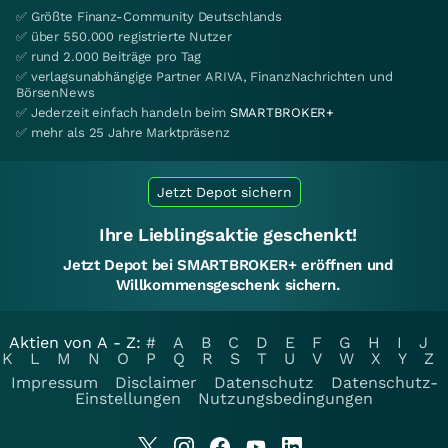
✅ Größte Finanz-Community Deutschlands
✅ über 550.000 registrierte Nutzer
✅ rund 2.000 Beiträge pro Tag
✅ verlagsunabhängige Partner ARIVA, FinanzNachrichten und
BörsenNews
✅ Jederzeit einfach handeln beim
SMARTBROKER+
✅ mehr als 25 Jahre Marktpräsenz
Jetzt Depot sichern
Ihre Lieblingsaktie geschenkt!
Jetzt Depot bei SMARTBROKER+ eröffnen und
Willkommensgeschenk sichern.
Aktien von A - Z:
#
A
B
C
D
E
F
G
H
I
J
K
L
M
N
O
P
Q
R
S
T
U
V
W
X
Y
Z
Impressum
Disclaimer
Datenschutz
Datenschutz-
Einstellungen
Nutzungsbedingungen