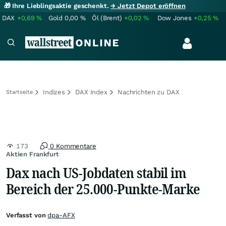
🎁 Ihre Lieblingsaktie geschenkt.
→ Jetzt Depot eröffnen
DAX
+0,69
%
Gold
0,00
%
Öl (Brent)
+0,02
%
Dow Jones
+0,25
%
Indizes
DAX Index
Nachrichten zu DAX
Startseite
173
0 Kommentare
Aktien Frankfurt
Dax nach US-Jobdaten stabil im
Bereich der 25.000-Punkte-Marke
Verfasst von
dpa-AFX