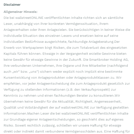
Disclaimer
Allgemeiner Hinweis:
Die bei wallstreetONLINE veröffentlichten Inhalte richten sich an sämtliche
Leser, unabhängig von ihrer konkreten Vermögenssituation, ihrem
Anlageverhalten oder ihren Anlagezielen. Sie berücksichtigen in keiner Weise die
individuelle Situation des einzelnen Lesers und ersetzen keine auf seine
individuellen Bedürfnisse ausgerichtete, fachkundige Anlageberatung.Der
Erwerb von Wertpapieren birgt Risiken, die zum Totalverlust des eingesetzten
Kapitals führen können. Etwaige in der Vergangenheit erzielte Gewinne bieten
keine Gewähr für etwaige Gewinne in der Zukunft. Die Smartbroker Holding AG,
ihre verbundenen Unternehmen, ihre Organe und ihre Mitarbeiter (nachfolgend
auch „wir“ bzw. „uns“) sichern weder explizit noch implizit eine bestimmte
Kursentwicklung von Anlageprodukten oder Anlageproduktklassen zu. Wir
empfehlen, vor jeder Anlageentscheidung die zum Anlageprodukt gesetzlich zur
Verfügung zu stellenden Informationen (z.B. den Verkaufsprospekt) zur
Kenntnis zu nehmen und einen fachkundigen Berater zu konsultieren.Wir
übernehmen keine Gewähr für die Aktualität, Richtigkeit, Angemessenheit,
Qualität und Vollständigkeit der auf wallstreetONLINE zur Verfügung gestellten
Informationen.Machen Leser die bei wallstreetONLINE veröffentlichten Inhalte
zur Grundlage eigener Anlageentscheidungen, so geschieht dies auf eigenes
Risiko. Soweit rechtlich zulässig, schließen wir unsere Haftung für etwaige
direkt oder indirekt damit verbundene Vermögensschäden aus. Eine Haftung für