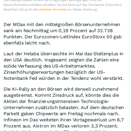
Den Basisprospekt sowie die Endgültigen Bedingungen und die
Basisinformationsblätter erhalten Sie bei Klick auf das Disclaimer Dokument.
Beachten Sie auch die
weiteren Hinweise
zu dieser Werbung.
Der MDax mit den mittelgroßen Börsenunternehmen
sank am Nachmittag um 0,19 Prozent auf 32.738
Punkten. Der Eurozonen-Leitindex EuroStoxx 50 gab
ebenfalls leicht nach.
Laut der Helaba überraschte im Mai das Stellenplus in
den USA deutlich. Insgesamt zeigten die Zahlen eine
solide Verfassung des US-Arbeitsmarktes.
Zinserhöhungserwartungen bezüglich der US-
Notenbank Fed würden in der Tendenz wohl verstärkt.
Die KI-Rally an den Börsen wird derweil zunehmend
ausgebremst. Kommt Zinsdruck auf, könnte dies die
Aktien der finanzierungsintensiven Technologie-
Unternehmen zusätzlich belasten. Auf dem deutschen
Parkett gaben Chipwerte am Freitag nochmals nach.
Infineon im Dax weiteten ihren Vortagesverlust um 6,7
Prozent aus. Aixtron im MDax verloren 3,3 Prozent.