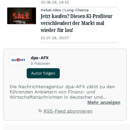
30.06.26, 19:32
Hebel-Idee | Long-Chance
Jetzt kaufen? Diesen KI-Profiteur
verschleudert der Markt mal
wieder für lau!
21.07.26, 20:07
dpa-AFX
0
Follower
Autor folgen
Die Nachrichtenagentur dpa-AFX zählt zu den
führenden Anbietern von Finanz- und
Wirtschaftsnachrichten in deutscher und
englischer Sprache. Gestützt auf ein
Mehr anzeigen
internationales Agentur-Netzwerk berichtet
RSS-Feed abonnieren
dpa-AFX unabhängig, zuverlässig und schnell
von allen wichtigen Finanzstandorten der Welt.
Die Nutzung der Inhalte in Form eines RSS-