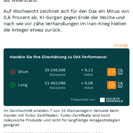
als Widerstand.
Auf Wochesicht zeichnet sich für den Dax ein Minus von
0,6 Prozent ab. KI-Sorgen gegen Ende der Woche und
nach wie vor zähe Verhandlungen im Iran-Krieg hielten
die Anleger etwas zurück.
Anzeige
Handeln Sie Ihre Einschätzung zu DAX Performance!
29.246,56€
× 9,13
Short
Basispreis
Hebel
23.462,08€
× 9,06
Long
Basispreis
Hebel
Präsentiert von
Im Durchschnitt erleiden 7 von 10 Kleinanlegern Verluste beim
Handel mit Turbo-Zertifikaten. Turbo-Zertifikate sind hoch
risikoreiche Produkte und nicht für langfristige Anlagestrategien
geeignet.