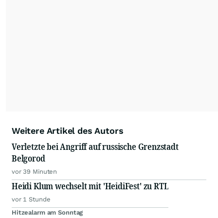
Feeds ist ausschließlich für private und nicht
kommerzielle Internetangebote zulässig. Eine
dauerhafte Archivierung der dpa-AFX-
Nachrichten auf diesen Seiten ist nicht zulässig.
Alle Rechte bleiben vorbehalten. (dpa-AFX)
Weitere Artikel des Autors
Verletzte bei Angriff auf russische Grenzstadt
Belgorod
vor 39 Minuten
Heidi Klum wechselt mit 'HeidiFest' zu RTL
vor 1 Stunde
Hitzealarm am Sonntag