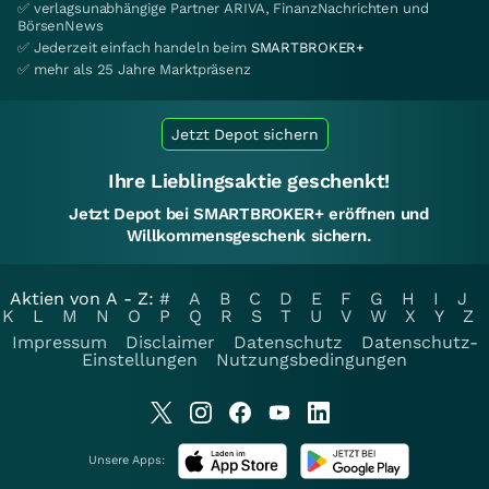
✅ verlagsunabhängige Partner ARIVA, FinanzNachrichten und
BörsenNews
✅ Jederzeit einfach handeln beim
SMARTBROKER+
✅ mehr als 25 Jahre Marktpräsenz
Jetzt Depot sichern
Ihre Lieblingsaktie geschenkt!
Jetzt Depot bei SMARTBROKER+ eröffnen und
Willkommensgeschenk sichern.
Aktien von A - Z:
#
A
B
C
D
E
F
G
H
I
J
K
L
M
N
O
P
Q
R
S
T
U
V
W
X
Y
Z
Impressum
Disclaimer
Datenschutz
Datenschutz-
Einstellungen
Nutzungsbedingungen
Unsere Apps: