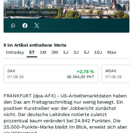
Foto: Dimitry Anikin - unsplash
9 im Artikel enthaltene Werte
Intraday
5T
1M
3M
1J
3J
5J
10J
Max
DAX
MDAX
+2,78
%
07.08.26
26.364,00
PKT
07.08.26
FRANKFURT (dpa-AFX) - US-Arbeitsmarktdaten haben
den Dax am Freitagnachmittag nur wenig bewegt. Ein
positiver Kurstreiber war der Jobbericht zunächst
nicht. Der deutsche Leitindex notierte zuletzt
prozentual kaum verändert bei 24.942 Punkten. Die
25.000-Punkte-Marke bleibt im Blick, erweist sich aber