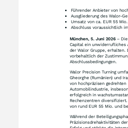
Führender Anbieter von hoc
Ausgliederung des Walor-Ges
Umsatz von ca. EUR 55 Mio.
Abschluss voraussichtlich 
München, 5
. Juni 2026
– Die
Capital ein unwiderrufliches
der Walor Gruppe, erhalten.
vorbehaltlich der Zustimmun
Abschlussbedingungen.
Walor Precision Turning umfa
Gheorghe (Rumänien) und Ira
von hochpräzisen gedrehten 
Automobilindustrie, insbeson
erfolgreich in wachstumsst
Rechenzentren diversifizier
von rund EUR 55 Mio. und be
Während der Beteiligungspha
Präzisionsdrehaktivitäten de
Erfolg und stärkte die inte