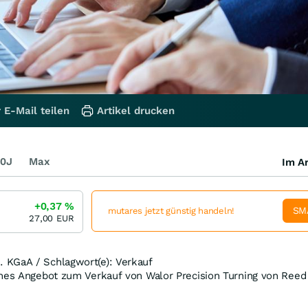
 E-Mail teilen
Artikel drucken
0J
Max
Im Ar
+0,37
%
SM
mutares jetzt günstig handeln!
27,00
EUR
 KGaA / Schlagwort(e): Verkauf
ches Angebot zum Verkauf von Walor Precision Turning von Reed