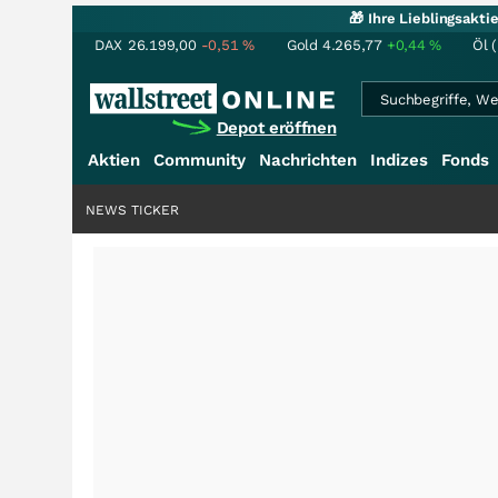
🎁 Ihre Lieblingsakt
DAX
26.199,00
-0,51
%
Gold
4.265,77
+0,44
%
Öl 
Depot eröffnen
Aktien
Community
Nachrichten
Indizes
Fonds
NEWS TICKER