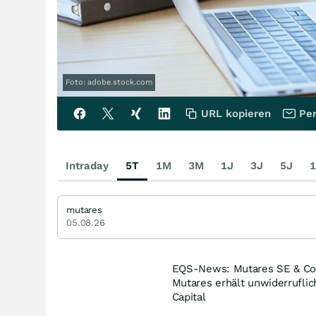
Foto: adobe.stock.com
URL kopieren
Per
Intraday
5T
1M
3M
1J
3J
5J
1
mutares
05.08.26
EQS-News: Mutares SE & Co.
Mutares erhält unwiderrufli
Capital