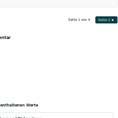
Seite 1 von 4
Seite 2 ►
entar
e enthaltenen Werte