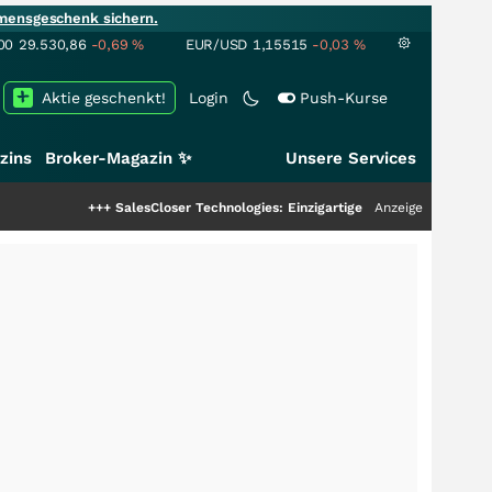
mensgeschenk sichern.
00
29.530,86
-0,69
%
EUR/USD
1,15515
-0,03
%
Aktie geschenkt!
Login
Push-Kurse
zins
Broker-Magazin ✨
Unsere Services
++
SalesCloser Technologies: Einzigartige Leistung zieht die Top-Dogs an!
Anzeige
++