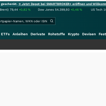
ie geschenkt.
→ Jetzt Depot bei SMARTBROKER+ eröffnen und Willkom
(Brent)
79,44
+0,82
%
Dow Jones
54.399,93
+0,46
%
US Tech 1
ETFs
Anleihen
Derivate
Rohstoffe
Krypto
Devisen
Fest
+