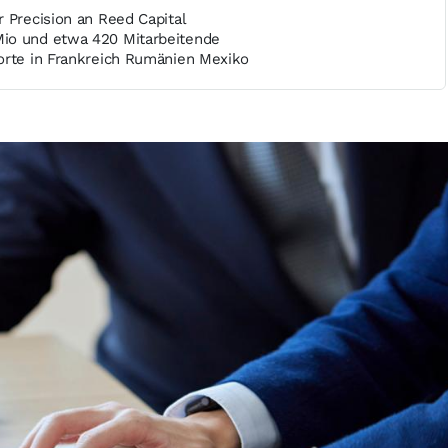
 Precision an Reed Capital
io und etwa 420 Mitarbeitende
orte in Frankreich Rumänien Mexiko