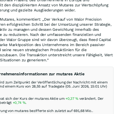
lt den disziplinierten Ansatz von Mutares zur Wertschöpfung
erung und gezielte Ausgliederungen wider.
utares, kommentiert: „Der Verkauf von Walor Precision
ren erfolgreichen Schritt bei der Umsetzung unserer Strategie,
aktiv zu managen und dessen Gewichtung innerhalb des
se zu reduzieren. Nach der umfassenden finanziellen und
der Walor Gruppe sind wir davon überzeugt, dass Reed Capital
 starke Marktposition des Unternehmens im Bereich passiver
seine neuen strategischen Produktlinien für die
szubauen. Die Transaktion unterstreicht unsere Fähigkeit, Wert
Situationen zu generieren.“
ernehmensinformationen zur mutares Aktie
ird zum Zeitpunkt der Veröffentlichung der Nachricht mit einem
d einem Kurs von 28,55 auf Tradegate (05. Juni 2026, 15:01 Uhr)
hat sich der Kurs der mutares Aktie um
+0,37
%
verändert. Der
 beträgt
+0,74
%
.
rung von mutares bezifferte sich zuletzt auf 691,68 Mio..