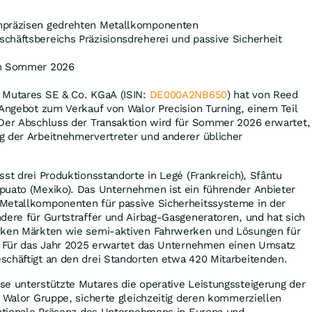
hpräzisen gedrehten Metallkomponenten
chäftsbereichs Präzisionsdreherei und passive Sicherheit
im Sommer 2026
 Mutares SE & Co. KGaA (ISIN:
DE000A2NB650
) hat von Reed
 Angebot zum Verkauf von Walor Precision Turning, einem Teil
 Der Abschluss der Transaktion wird für Sommer 2026 erwartet,
g der Arbeitnehmervertreter und anderer üblicher
sst drei Produktionsstandorte in Legé (Frankreich), Sfântu
puato (Mexiko). Das Unternehmen ist ein führender Anbieter
Metallkomponenten für passive Sicherheitssysteme in der
dere für Gurtstraffer und Airbag-Gasgeneratoren, und hat sich
arken Märkten wie semi-aktiven Fahrwerken und Lösungen für
t. Für das Jahr 2025 erwartet das Unternehmen einen Umsatz
schäftigt an den drei Standorten etwa 420 Mitarbeitenden.
se unterstützte Mutares die operative Leistungssteigerung der
r Walor Gruppe, sicherte gleichzeitig deren kommerziellen
rnationale Präsenz des Unternehmens in Europa und