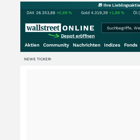
🎁 Ihre Lieblingsakt
DAX
26.353,88
+0,69
%
Gold
4.319,39
+1,86
%
Öl 
Depot eröffnen
Aktien
Community
Nachrichten
Indizes
Fonds
enstory?
+++
NEWS TICKER