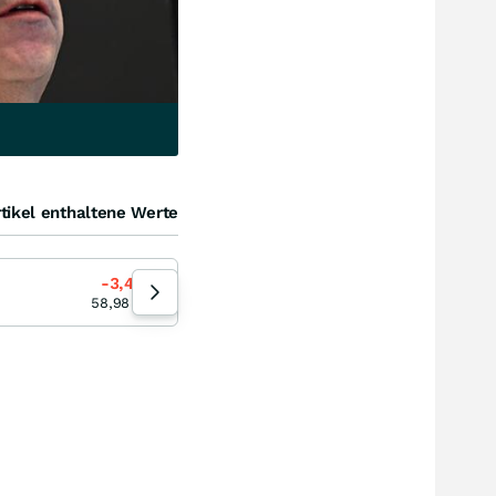
tikel enthaltene Werte
Givaudan
-3,44
%
+1,80
%
12:49:43
58,98
EUR
3.649,50
EUR