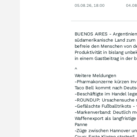
Hebel
Chan
05.08.26, 18:00
04.08
BUENOS AIRES - Argentiniens 
südamerikanische Land zum Z
befreie den Menschen von de
Produktivität in bislang unb
in einem Gastbeitrag in der b
^
Weitere Meldungen
-Pharmakonzerne kürzen Inve
Taco Bell kommt nach Deuts
-Beschäftigte im Handel lege
-ROUNDUP: Ursachensuche n
-Gefälschte Fußballtrikots 
-Markenverband: Deutlich me
Waffenexport als langfrist
Panne
-Züge zwischen Hannover und
Coup: Erste Klagen starten°