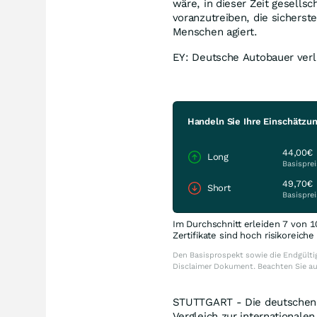
wäre, in dieser Zeit gesells
voranzutreiben, die sicherste
Menschen agiert.
EY: Deutsche Autobauer verl
Handeln Sie Ihre Einschätzu
44,00€
Long
Basisprei
49,70€
Short
Basisprei
Im Durchschnitt erleiden 7 von 1
Zertifikate sind hoch risikoreich
Den Basisprospekt sowie die Endgültig
Disclaimer Dokument. Beachten Sie a
STUTTGART - Die deutschen 
Vergleich zur internationale