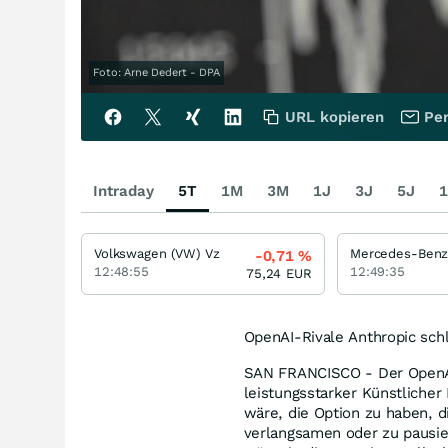
Foto: Arne Dedert - DPA
URL kopieren
Per
Intraday
5T
1M
3M
1J
3J
5J
1
Volkswagen (VW) Vz
-0,71
%
12:48:55
12:49:35
75,24
EUR
OpenAI-Rivale Anthropic schl
SAN FRANCISCO - Der OpenAI-
leistungsstarker Künstlicher 
wäre, die Option zu haben, d
verlangsamen oder zu pausier