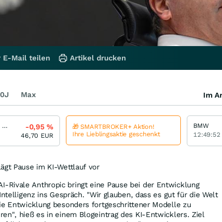
 E-Mail teilen
Artikel drucken
0J
Max
Im Ar
Mercedes-Benz Group
BMW
-0,95
%
🎁 SMARTBROKER+ Aktion!
Ihre Lieblingsaktie geschenkt
12:49:52
46,70
EUR
ägt Pause im KI-Wettlauf vor
Rivale Anthropic bringt eine Pause bei der Entwicklung
Intelligenz ins Gespräch. "Wir glauben, dass es gut für die Welt
ie Entwicklung besonders fortgeschrittener Modelle zu
en", hieß es in einem Blogeintrag des KI-Entwicklers. Ziel