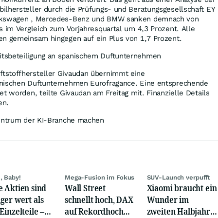
ilhersteller durch die Prüfungs- und Beratungsgesellschaft EY
olkswagen , Mercedes-Benz und BMW sanken demnach von
s im Vergleich zum Vorjahresquartal um 4,3 Prozent. Alle
en gemeinsam hingegen auf ein Plus von 1,7 Prozent.
tsbeteiligung an spanischem Duftunternehmen
tstoffhersteller Givaudan übernimmt eine
anischen Duftunternehmen Eurofragance. Eine entsprechende
et worden, teilte Givaudan am Freitag mit. Finanzielle Details
en.
Zentrum der KI-Branche machen
, Baby!
Mega-Fusion im Fokus
SUV-Launch verpufft
e Aktien sind
Wall Street
Xiaomi braucht ein
ger wert als
schnellt hoch, DAX
Wunder im
Einzelteile –
auf Rekordhoch
zweiten Halbjahr –