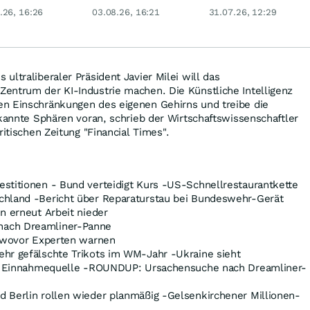
ce oder Falle?
dank Öl-Absturz
die Börse glaubt
.26, 16:26
03.08.26, 16:21
31.07.26, 12:29
nicht daran
ultraliberaler Präsident Javier Milei will das
entrum der KI-Industrie machen. Die Künstliche Intelligenz
n Einschränkungen des eigenen Gehirns und treibe die
ekannte Sphären voran, schrieb der Wirtschaftswissenschaftler
ritischen Zeitung "Financial Times".
stitionen - Bund verteidigt Kurs -US-Schnellrestaurantkette
chland -Bericht über Reparaturstau bei Bundeswehr-Gerät
n erneut Arbeit nieder
ach Dreamliner-Panne
- wovor Experten warnen
hr gefälschte Trikots im WM-Jahr -Ukraine sieht
ige Einnahmequelle -ROUNDUP: Ursachensuche nach Dreamliner-
 Berlin rollen wieder planmäßig -Gelsenkirchener Millionen-