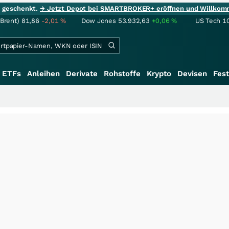
ie geschenkt.
→ Jetzt Depot bei SMARTBROKER+ eröffnen und Willkom
(Brent)
81,86
-2,01
%
Dow Jones
53.932,63
+0,06
%
US Tech 1
ETFs
Anleihen
Derivate
Rohstoffe
Krypto
Devisen
Fest