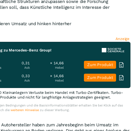
chaftliche Strukturen anzupassen sowie die Forschung
llen soll, dass Künstliche Intelligenz im Interesse der
ieren Umsatz und hinken hinterher
Anzeige
ng zu Mercedes-Benz Group!
0,31
× 14,66
Zum Produkt
s
Ask
Hebel
0,33
× 14,66
Zum Produkt
s
Ask
Hebel
0 Kleinanlegern Verluste beim Handel mit Turbo-Zertifikaten. Turbo-
e Produkte und nicht für langfristige Anlagestrategien geeignet.
en Bedingungen und die Basisinformationsblätter erhalten Sie bei Klick auf das
uch die
weiteren Hinweise
zu dieser Werbung.
Autohersteller haben zum Jahresbeginn beim Umsatz im
n Konkurrenz an Boden verloren. Das geht aus einer Analyse der