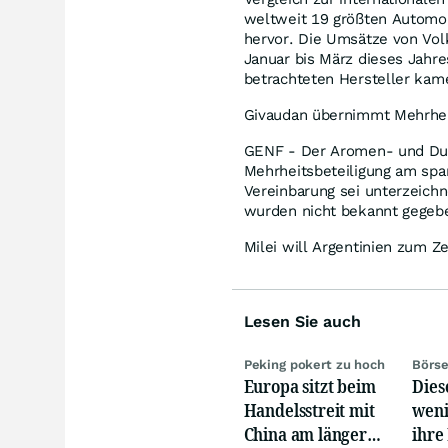
weltweit 19 größten Automob
hervor. Die Umsätze von V
Januar bis März dieses Jahre
betrachteten Hersteller kam
Givaudan übernimmt Mehrhei
GENF - Der Aromen- und Duf
Mehrheitsbeteiligung am sp
Vereinbarung sei unterzeichn
wurden nicht bekannt gegeb
Milei will Argentinien zum 
Lesen Sie auch
Peking pokert zu hoch
Börse
Europa sitzt beim
Dies
Handelsstreit mit
weni
China am längeren
ihre 