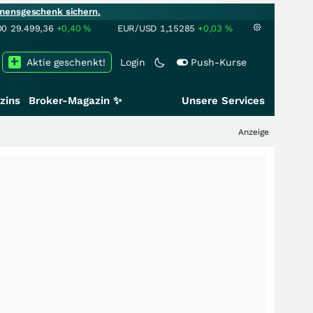
mensgeschenk sichern.
00
29.499,36
+0,40
%
EUR/USD
1,15285
+0,03
%
Aktie geschenkt!
Login
Push-Kurse
zins
Broker-Magazin ✨
Unsere Services
Anzeige