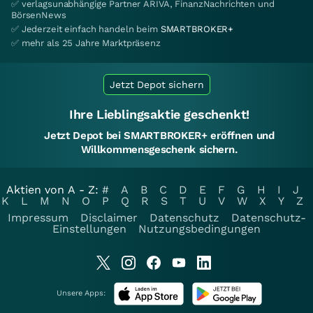
✅ verlagsunabhängige Partner ARIVA, FinanzNachrichten und
BörsenNews
✅ Jederzeit einfach handeln beim
SMARTBROKER+
✅ mehr als 25 Jahre Marktpräsenz
Jetzt Depot sichern
Ihre Lieblingsaktie geschenkt!
Jetzt Depot bei SMARTBROKER+ eröffnen und
Willkommensgeschenk sichern.
Aktien von A - Z:
#
A
B
C
D
E
F
G
H
I
J
K
L
M
N
O
P
Q
R
S
T
U
V
W
X
Y
Z
Impressum
Disclaimer
Datenschutz
Datenschutz-
Einstellungen
Nutzungsbedingungen
Unsere Apps: