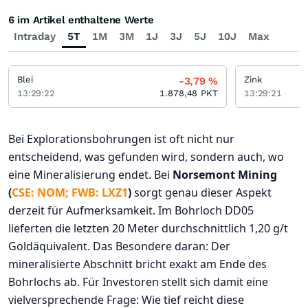
6 im Artikel enthaltene Werte
Intraday
5T
1M
3M
1J
3J
5J
10J
Max
Blei
Zink
-3,79
%
13:29:22
1.878,48
PKT
13:29:21
Bei Explorationsbohrungen ist oft nicht nur
entscheidend, was gefunden wird, sondern auch, wo
eine Mineralisierung endet. Bei
Norsemont Mining
(
CSE: NOM; FWB: LXZ1
)
sorgt genau dieser Aspekt
derzeit für Aufmerksamkeit. Im Bohrloch DD05
lieferten die letzten 20 Meter durchschnittlich 1,20 g/t
Goldäquivalent. Das Besondere daran: Der
mineralisierte Abschnitt bricht exakt am Ende des
Bohrlochs ab. Für Investoren stellt sich damit eine
vielversprechende Frage: Wie tief reicht diese