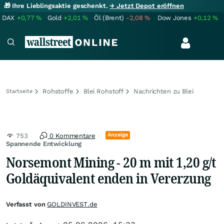
🎁 Ihre Lieblingsaktie geschenkt.
→ Jetzt Depot eröffnen
DAX
+0,77
%
Gold
+2,01
%
Öl (Brent)
-2,08
%
Dow Jones
+0,12
%
Rohstoffe
Blei Rohstoff
Nachrichten zu Blei
Startseite
Anzeige
753
0 Kommentare
Spannende Entwicklung
Norsemont Mining - 20 m mit 1,20 g/t
Goldäquivalent enden in Vererzung
Verfasst von
GOLDINVEST.de