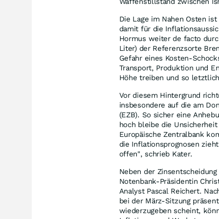
Waffenstillstand zwischen I
Die Lage im Nahen Osten ist 
damit für die Inflationsauss
Hormus weiter de facto durch
Liter) der Referenzsorte Bre
Gefahr eines Kosten-Schocks
Transport, Produktion und E
Höhe treiben und so letztlic
Vor diesem Hintergrund richt
insbesondere auf die am Don
(EZB). So sicher eine Anheb
hoch bleibe die Unsicherheit
Europäische Zentralbank kom
die Inflationsprognosen zieht,
offen", schrieb Kater.
Neben der Zinsentscheidung 
Notenbank-Präsidentin Chris
Analyst Pascal Reichert. Na
bei der März-Sitzung präsent
wiederzugeben scheint, könn