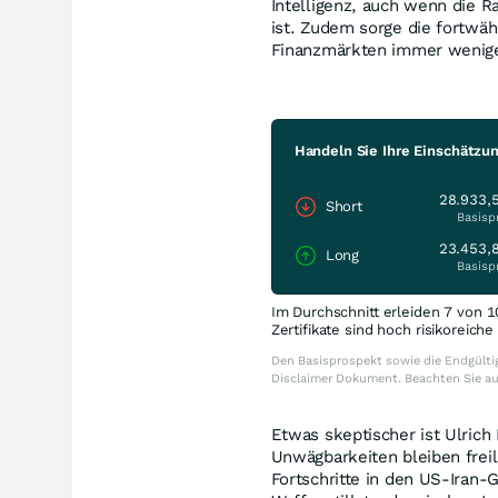
Intelligenz, auch wenn die R
ist. Zudem sorge die fortwäh
Finanzmärkten immer weniger
Handeln Sie Ihre Einschätzu
28.933,
Short
Basisp
23.453,
Long
Basisp
Im Durchschnitt erleiden 7 von 1
Zertifikate sind hoch risikoreich
Den Basisprospekt sowie die Endgültig
Disclaimer Dokument. Beachten Sie a
Etwas skeptischer ist Ulrich
Unwägbarkeiten bleiben frei
Fortschritte in den US-Iran-