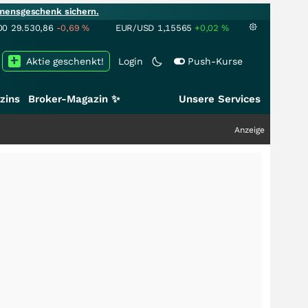
mensgeschenk sichern.
00
29.530,86
-0,69
%
EUR/USD
1,15565
+0,02
%
Aktie geschenkt!
Login
Push-Kurse
zins
Broker-Magazin ✨
Unsere Services
Anzeige