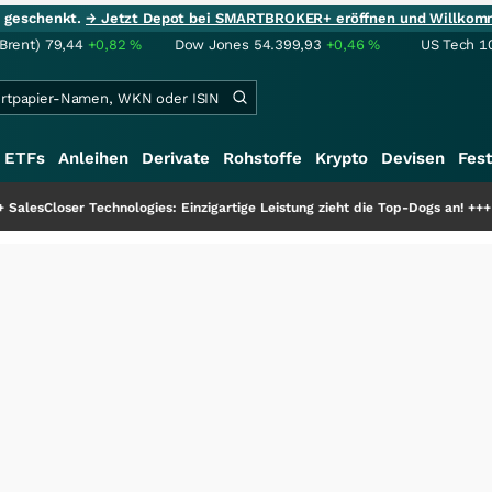
ie geschenkt.
→ Jetzt Depot bei SMARTBROKER+ eröffnen und Willkom
(Brent)
79,44
+0,82
%
Dow Jones
54.399,93
+0,46
%
US Tech 1
ETFs
Anleihen
Derivate
Rohstoffe
Krypto
Devisen
Fest
chnologies: Einzigartige Leistung zieht die Top-Dogs an!
+++