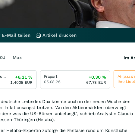
 E-Mail teilen
Artikel drucken
0J
Max
Im Ar
Heidelberger Druckmaschinen
Fraport
+6,21
%
+0,30
%
🎁 SMART
Ihre Lieb
05.08.26
1,4005
EUR
67,78
EUR
deutsche Leitindex Dax könnte auch in der neuen Woche den
r Inflationsangst trotzen. "An den Aktienmärkten überwiegt
ndere was die US-Börsen anbelangt", schrieb Analystin Claudia
essen-Thüringen (Helaba).
der Helaba-Expertin zufolge die Fantasie rund um Künstliche