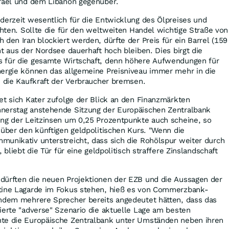
srael und dem Libanon gegenüber.
derzeit wesentlich für die Entwicklung des Ölpreises und
ichten. Sollte die für den weltweiten Handel wichtige Straße von
 den Iran blockiert werden, dürfte der Preis für ein Barrel (159
nt aus der Nordsee dauerhaft hoch bleiben. Dies birgt die
 für die gesamte Wirtschaft, denn höhere Aufwendungen für
nergie können das allgemeine Preisniveau immer mehr in die
h die Kaufkraft der Verbraucher bremsen.
et sich Kater zufolge der Blick an den Finanzmärkten
nerstag anstehende Sitzung der Europäischen Zentralbank
ung der Leitzinsen um 0,25 Prozentpunkte auch scheine, so
 über den künftigen geldpolitischen Kurs. "Wenn die
munikativ unterstreicht, dass sich die Rohölspur weiter durch
 bliebt die Tür für eine geldpolitisch straffere Zinslandschaft
dürften die neuen Projektionen der EZB und die Aussagen der
tine Lagarde im Fokus stehen, hieß es von Commerzbank-
chdem mehrere Sprecher bereits angedeutet hätten, dass das
ierte "adverse" Szenario die aktuelle Lage am besten
te die Europäische Zentralbank unter Umständen neben ihren