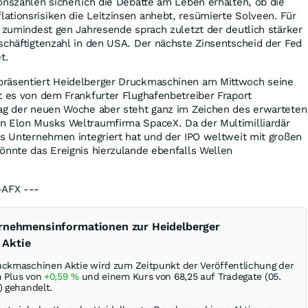
onszahlen sicherlich die Debatte am Leben erhalten, ob die
tionsrisiken die Leitzinsen anhebt, resümierte Solveen. Für
g zumindest gen Jahresende sprach zuletzt der deutlich stärker
schäftigtenzahl in den USA. Der nächste Zinsentscheid der Fed
t.
präsentiert Heidelberger Druckmaschinen am Mittwoch seine
t es von dem Frankfurter Flughafenbetreiber Fraport
Tag der neuen Woche aber steht ganz im Zeichen des erwarteten
n Elon Musks Weltraumfirma SpaceX. Da der Multimilliardär
as Unternehmen integriert hat und der IPO weltweit mit großen
önnte das Ereignis hierzulande ebenfalls Wellen
-AFX ---
ernehmensinformationen zur Heidelberger
 Aktie
uckmaschinen Aktie wird zum Zeitpunkt der Veröffentlichung der
m Plus von
+0,59
%
und einem Kurs von 68,25 auf Tradegate (05.
) gehandelt.