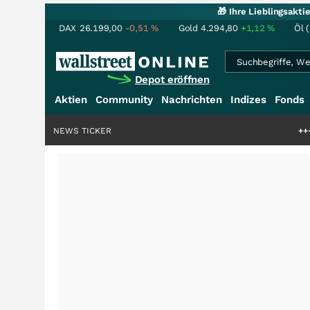
🎁 Ihre Lieblingsakt
DAX
26.199,00
-0,51
%
Gold
4.294,80
+1,12
%
Öl 
Depot eröffnen
Aktien
Community
Nachrichten
Indizes
Fonds
NEWS TICKER
+++
SalesCloser Te