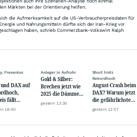
ojektionen auch ihre Szenarien-Analyse noch einmal
den Märkten bei der Orientierung helfen.
 sich die Aufmerksamkeit auf die US-Verbraucherpreisdaten für
nergie und Nahrungsmitteln dürfte sich der Iran-Krieg vor
rgeschlagen haben, schrieb Commerzbank-Volkswirt Ralph
y, Fresenius
Anleger in Aufruhr
Short trotz
Gold & Silber:
Rekordhoch
und DAX auf
August-Crash beim
Brechen jetzt wie
rdhoch,
DAX? Warum jetzt
2025 die Dämme?
is fällt
die gefährlichste
Minenaktien vor
gestern 13:30
er, Gold legt
Phase beginnt
Kursexplosion
rn 16:40
gestern 12:57