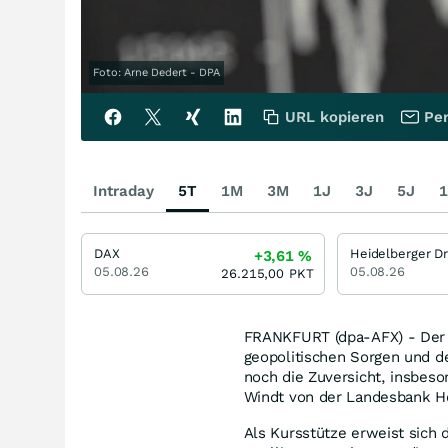
Foto: Arne Dedert - DPA
URL kopieren
Per
Intraday
5T
1M
3M
1J
3J
5J
1
DAX
+3,61
%
05.08.26
05.08.26
26.215,00
PKT
FRANKFURT (dpa-AFX) - Der 
geopolitischen Sorgen und de
noch die Zuversicht, insbeso
Windt von der Landesbank H
Als Kursstütze erweist sich 