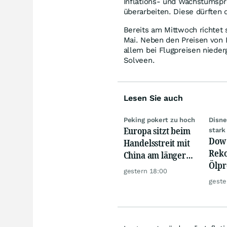
Inflations- und Wachstumspr
überarbeiten. Diese dürften 
Bereits am Mittwoch richtet
Mai. Neben den Preisen von E
allem bei Flugpreisen niede
Solveen.
Lesen Sie auch
Peking pokert zu hoch
Disne
Europa sitzt beim
stark
Dow 
Handelsstreit mit
Reko
China am längeren
Ölpre
Hebel
gestern 18:00
weit
geste
zu