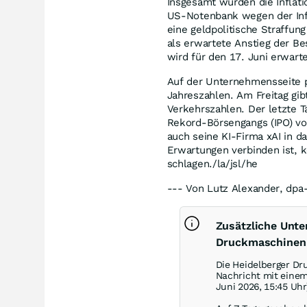
Insgesamt würden die Inflati
US-Notenbank wegen der Infla
eine geldpolitische Straffun
als erwartete Anstieg der Be
wird für den 17. Juni erwarte
Auf der Unternehmensseite 
Jahreszahlen. Am Freitag gib
Verkehrszahlen. Der letzte 
Rekord-Börsengangs (IPO) vo
auch seine KI-Firma xAI in d
Erwartungen verbinden ist, k
schlagen./la/jsl/he
--- Von Lutz Alexander, dpa
Zusätzliche Unt
Druckmaschinen
Die Heidelberger Dr
Nachricht mit eine
Juni 2026, 15:45 Uhr