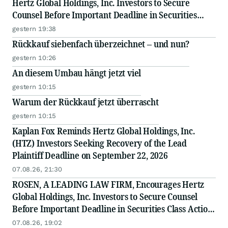
Hertz Global Holdings, Inc. Investors to Secure
Counsel Before Important Deadline in Securities
Class Action - HTZ
gestern 19:38
Rückkauf siebenfach überzeichnet – und nun?
gestern 10:26
An diesem Umbau hängt jetzt viel
gestern 10:15
Warum der Rückkauf jetzt überrascht
gestern 10:15
Kaplan Fox Reminds Hertz Global Holdings, Inc.
(HTZ) Investors Seeking Recovery of the Lead
Plaintiff Deadline on September 22, 2026
07.08.26, 21:30
ROSEN, A LEADING LAW FIRM, Encourages Hertz
Global Holdings, Inc. Investors to Secure Counsel
Before Important Deadline in Securities Class Action
- HTZ
07.08.26, 19:02