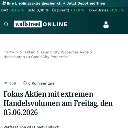
🎁 Ihre Lieblingsaktie geschenkt.
→ Jetzt Depot eröffnen
DAX
+0,69
%
Gold
0,00
%
Öl (Brent)
+0,18
%
Dow Jones
+0,25
%
Aktien
Grand City Properties Aktie
Startseite
Nachrichten zu Grand City Properties
509
0 Kommentare
Fokus Aktien mit extremen
Handelsvolumen am Freitag, den
05.06.2026
Verfasst von
wO Chartvergleich