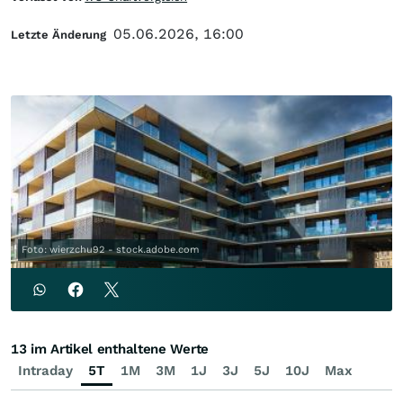
05.06.2026, 16:00
Letzte Änderung
Foto: wierzchu92 - stock.adobe.com
13 im Artikel enthaltene Werte
Intraday
5T
1M
3M
1J
3J
5J
10J
Max