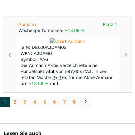
Aumann
Platz 1
Wochenperformance:
+13,09
%
ISIN: DE000A2DAM03
WKN: A2DAM0
Symbol: AAG
Die Aumann Aktie verzeichnete eine
Handelsaktivität von 597,60x rVol. In der
letzten Woche ging es für die Aktie Aumann
um
+13,09
%
rauf.
1
2
3
4
5
6
7
8
Lesen Sie auch