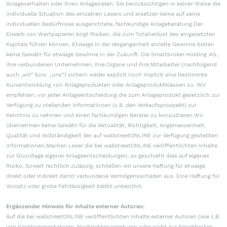
Anlageverhalten oder ihren Anlagezielen. Sie berücksichtigen in keiner Weise die
individuelle Situation des einzelnen Lesers und ersetzen keine auf seine
individuellen Bedürfnisse ausgerichtete, fachkundige Anlageberatung.Der
Erwerb von Wertpapieren birgt Risiken, die zum Totalverlust des eingesetzten
Kapitals führen können. Etwaige in der Vergangenheit erzielte Gewinne bieten
keine Gewähr für etwaige Gewinne in der Zukunft. Die Smartbroker Holding AG,
ihre verbundenen Unternehmen, ihre Organe und ihre Mitarbeiter (nachfolgend
auch „wir“ bzw. „uns“) sichern weder explizit noch implizit eine bestimmte
Kursentwicklung von Anlageprodukten oder Anlageproduktklassen zu. Wir
empfehlen, vor jeder Anlageentscheidung die zum Anlageprodukt gesetzlich zur
Verfügung zu stellenden Informationen (z.B. den Verkaufsprospekt) zur
Kenntnis zu nehmen und einen fachkundigen Berater zu konsultieren.Wir
übernehmen keine Gewähr für die Aktualität, Richtigkeit, Angemessenheit,
Qualität und Vollständigkeit der auf wallstreetONLINE zur Verfügung gestellten
Informationen.Machen Leser die bei wallstreetONLINE veröffentlichten Inhalte
zur Grundlage eigener Anlageentscheidungen, so geschieht dies auf eigenes
Risiko. Soweit rechtlich zulässig, schließen wir unsere Haftung für etwaige
direkt oder indirekt damit verbundene Vermögensschäden aus. Eine Haftung für
Vorsatz oder grobe Fahrlässigkeit bleibt unberührt.
Ergänzender Hinweis für Inhalte externer Autoren:
Auf die bei wallstreetONLINE veröffentlichten Inhalte externer Autoren (wie z.B.
von Gastkommentatoren, Nachrichtenagenturen oder nicht zur Smartbroker-