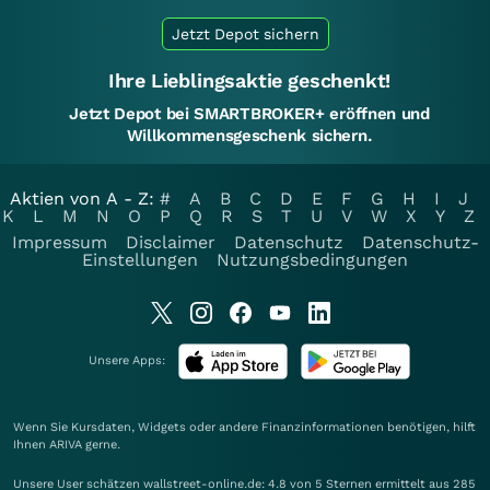
Jetzt Depot sichern
Ihre Lieblingsaktie geschenkt!
Jetzt Depot bei SMARTBROKER+ eröffnen und
Willkommensgeschenk sichern.
Aktien von A - Z:
#
A
B
C
D
E
F
G
H
I
J
K
L
M
N
O
P
Q
R
S
T
U
V
W
X
Y
Z
Impressum
Disclaimer
Datenschutz
Datenschutz-
Einstellungen
Nutzungsbedingungen
Unsere Apps:
Wenn Sie Kursdaten, Widgets oder andere Finanzinformationen benötigen, hilft
Ihnen
ARIVA
gerne.
Unsere User schätzen wallstreet-online.de: 4.8 von 5 Sternen ermittelt aus 285