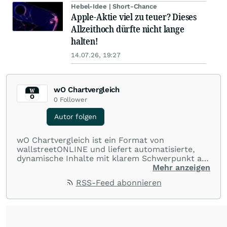
Hebel-Idee | Short-Chance
Apple-Aktie viel zu teuer? Dieses
Allzeithoch dürfte nicht lange
halten!
14.07.26, 19:27
wO Chartvergleich
0
Follower
Autor folgen
wO Chartvergleich ist ein Format von
wallstreetONLINE und liefert automatisierte,
dynamische Inhalte mit klarem Schwerpunkt auf
Charts und Performance-Vergleiche. Im Fokus
Mehr anzeigen
stehen technische Entwicklungen und
RSS-Feed abonnieren
Kursverläufe einer breiten Auswahl an Aktien
und Indizes. So erhalten Anleger schnell einen
Überblick über auffällige Bewegungen und
spannende charttechnische Signale.