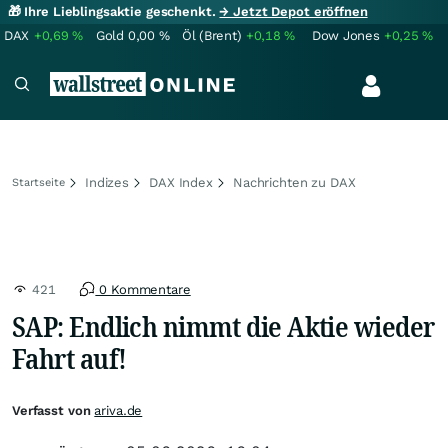
🎁 Ihre Lieblingsaktie geschenkt.
→ Jetzt Depot eröffnen
DAX
+0,69
%
Gold
0,00
%
Öl (Brent)
+0,18
%
Dow Jones
+0,25
%
Indizes
DAX Index
Nachrichten zu DAX
Startseite
421
0 Kommentare
SAP: Endlich nimmt die Aktie wieder
Fahrt auf!
Verfasst von
ariva.de