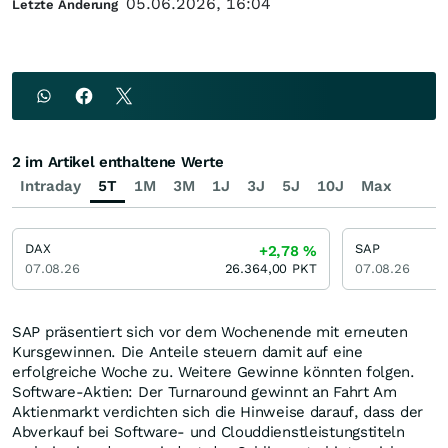
05.06.2026, 16:04
Letzte Änderung
2 im Artikel enthaltene Werte
Intraday
5T
1M
3M
1J
3J
5J
10J
Max
DAX
SAP
+2,78
%
07.08.26
26.364,00
PKT
07.08.26
SAP präsentiert sich vor dem Wochenende mit erneuten
Kursgewinnen. Die Anteile steuern damit auf eine
erfolgreiche Woche zu. Weitere Gewinne könnten folgen.
Software-Aktien: Der Turnaround gewinnt an Fahrt Am
Aktienmarkt verdichten sich die Hinweise darauf, dass der
Abverkauf bei Software- und Clouddienstleistungstiteln