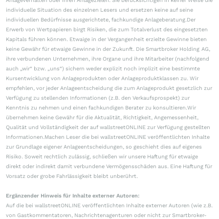
Anlageverhalten oder ihren Anlagezielen. Sie berücksichtigen in keiner Weise die
individuelle Situation des einzelnen Lesers und ersetzen keine auf seine
individuellen Bedürfnisse ausgerichtete, fachkundige Anlageberatung.Der
Erwerb von Wertpapieren birgt Risiken, die zum Totalverlust des eingesetzten
Kapitals führen können. Etwaige in der Vergangenheit erzielte Gewinne bieten
keine Gewähr für etwaige Gewinne in der Zukunft. Die Smartbroker Holding AG,
ihre verbundenen Unternehmen, ihre Organe und ihre Mitarbeiter (nachfolgend
auch „wir“ bzw. „uns“) sichern weder explizit noch implizit eine bestimmte
Kursentwicklung von Anlageprodukten oder Anlageproduktklassen zu. Wir
empfehlen, vor jeder Anlageentscheidung die zum Anlageprodukt gesetzlich zur
Verfügung zu stellenden Informationen (z.B. den Verkaufsprospekt) zur
Kenntnis zu nehmen und einen fachkundigen Berater zu konsultieren.Wir
übernehmen keine Gewähr für die Aktualität, Richtigkeit, Angemessenheit,
Qualität und Vollständigkeit der auf wallstreetONLINE zur Verfügung gestellten
Informationen.Machen Leser die bei wallstreetONLINE veröffentlichten Inhalte
zur Grundlage eigener Anlageentscheidungen, so geschieht dies auf eigenes
Risiko. Soweit rechtlich zulässig, schließen wir unsere Haftung für etwaige
direkt oder indirekt damit verbundene Vermögensschäden aus. Eine Haftung für
Vorsatz oder grobe Fahrlässigkeit bleibt unberührt.
Ergänzender Hinweis für Inhalte externer Autoren:
Auf die bei wallstreetONLINE veröffentlichten Inhalte externer Autoren (wie z.B.
von Gastkommentatoren, Nachrichtenagenturen oder nicht zur Smartbroker-