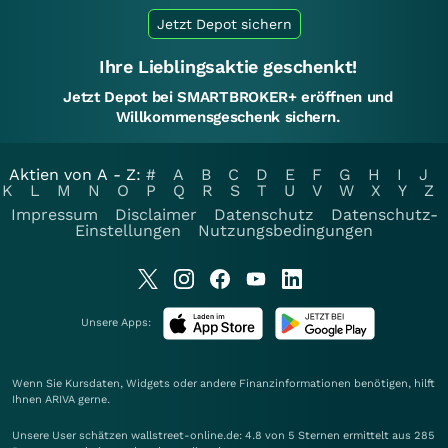
Jetzt Depot sichern
Ihre Lieblingsaktie geschenkt!
Jetzt Depot bei SMARTBROKER+ eröffnen und
Willkommensgeschenk sichern.
Aktien von A - Z:
#
A
B
C
D
E
F
G
H
I
J
K
L
M
N
O
P
Q
R
S
T
U
V
W
X
Y
Z
Impressum
Disclaimer
Datenschutz
Datenschutz-
Einstellungen
Nutzungsbedingungen
Unsere Apps:
Wenn Sie Kursdaten, Widgets oder andere Finanzinformationen benötigen, hilft
Ihnen
ARIVA
gerne.
Unsere User schätzen wallstreet-online.de: 4.8 von 5 Sternen ermittelt aus 285