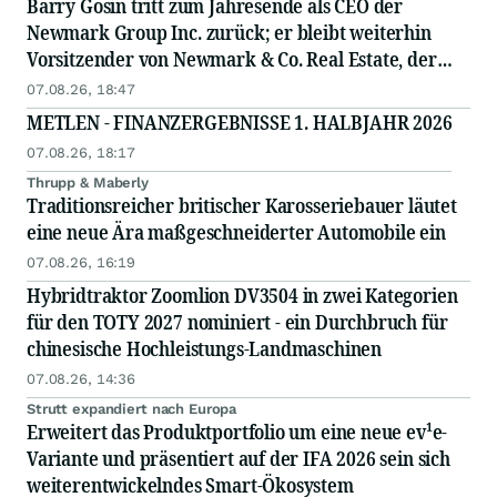
Barry Gosin tritt zum Jahresende als CEO der
Newmark Group Inc. zurück; er bleibt weiterhin
Vorsitzender von Newmark & Co. Real Estate, der
operativen Gesellschaft von Newmark
07.08.26, 18:47
METLEN - FINANZERGEBNISSE 1. HALBJAHR 2026
07.08.26, 18:17
Thrupp & Maberly
Traditionsreicher britischer Karosseriebauer läutet
eine neue Ära maßgeschneiderter Automobile ein
07.08.26, 16:19
Hybridtraktor Zoomlion DV3504 in zwei Kategorien
für den TOTY 2027 nominiert - ein Durchbruch für
chinesische Hochleistungs-Landmaschinen
07.08.26, 14:36
Strutt expandiert nach Europa
Erweitert das Produktportfolio um eine neue ev¹e-
Variante und präsentiert auf der IFA 2026 sein sich
weiterentwickelndes Smart-Ökosystem