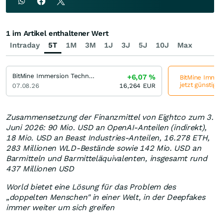
1 im Artikel enthaltener Wert
Intraday
5T
1M
3M
1J
3J
5J
10J
Max
BitMine Immersion Technologies Registered
+6,07
%
BitMine Imme
jetzt günstig
07.08.26
16,264
EUR
Zusammensetzung der Finanzmittel von Eightco zum 3.
Juni 2026: 90 Mio. USD an OpenAI-Anteilen (indirekt),
18 Mio. USD an Beast Industries-Anteilen, 16.278 ETH,
283 Millionen WLD-Bestände sowie 142 Mio. USD an
Barmitteln und Barmitteläquivalenten, insgesamt rund
437 Millionen USD
World bietet eine Lösung für das Problem des
„doppelten Menschen" in einer Welt, in der Deepfakes
immer weiter um sich greifen