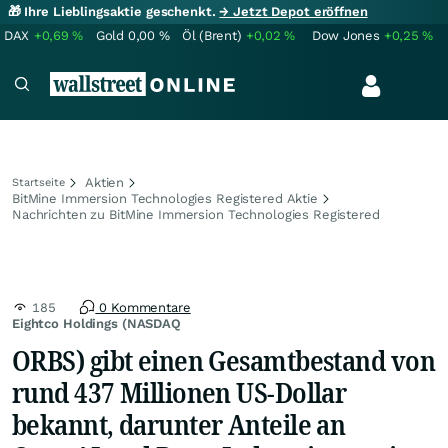
🎁 Ihre Lieblingsaktie geschenkt.
→ Jetzt Depot eröffnen
DAX
+0,69
%
Gold
0,00
%
Öl (Brent)
+0,02
%
Dow Jones
+0,25
%
Aktien
Startseite
BitMine Immersion Technologies Registered Aktie
Nachrichten zu BitMine Immersion Technologies Registered
185
0 Kommentare
Eightco Holdings (NASDAQ
ORBS) gibt einen Gesamtbestand von
rund 437 Millionen US-Dollar
bekannt, darunter Anteile an