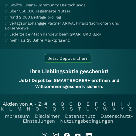
✅ Größte Finanz-Community Deutschlands
✅ über 550.000 registrierte Nutzer
✅ rund 2.000 Beiträge pro Tag
✅ verlagsunabhängige Partner ARIVA, FinanzNachrichten und
BörsenNews
✅ Jederzeit einfach handeln beim
SMARTBROKER+
✅ mehr als 25 Jahre Marktpräsenz
Jetzt Depot sichern
Ihre Lieblingsaktie geschenkt!
Jetzt Depot bei SMARTBROKER+ eröffnen und
Willkommensgeschenk sichern.
Aktien von A - Z:
#
A
B
C
D
E
F
G
H
I
J
K
L
M
N
O
P
Q
R
S
T
U
V
W
X
Y
Z
Impressum
Disclaimer
Datenschutz
Datenschutz-
Einstellungen
Nutzungsbedingungen