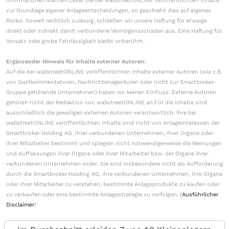
Informationen.Machen Leser die bei wallstreetONLINE veröffentlichten Inhalte
zur Grundlage eigener Anlageentscheidungen, so geschieht dies auf eigenes
Risiko. Soweit rechtlich zulässig, schließen wir unsere Haftung für etwaige
direkt oder indirekt damit verbundene Vermögensschäden aus. Eine Haftung für
Vorsatz oder grobe Fahrlässigkeit bleibt unberührt.
Ergänzender Hinweis für Inhalte externer Autoren:
Auf die bei wallstreetONLINE veröffentlichten Inhalte externer Autoren (wie z.B.
von Gastkommentatoren, Nachrichtenagenturen oder nicht zur Smartbroker-
Gruppe gehörende Unternehmen) haben wir keinen Einfluss. Externe Autoren
gehören nicht der Redaktion von wallstreetONLINE an.Für die Inhalte sind
ausschließlich die jeweiligen externen Autoren verantwortlich. Ihre bei
wallstreetONLINE veröffentlichten Inhalte sind nicht von Anlageinteressen der
Smartbroker Holding AG, ihrer verbundenen Unternehmen, ihrer Organe oder
ihrer Mitarbeiter bestimmt und spiegeln nicht notwendigerweise die Meinungen
und Auffassungen ihrer Organe oder ihrer Mitarbeiter bzw. der Organe ihrer
verbundenen Unternehmen wider. Sie sind insbesondere nicht als Aufforderung
durch die Smartbroker Holding AG, ihre verbundenen Unternehmen, ihre Organe
oder ihrer Mitarbeiter zu verstehen, bestimmte Anlageprodukte zu kaufen oder
zu verkaufen oder eine bestimmte Anlagestrategie zu verfolgen. (
Ausführlicher
Disclaimer
)