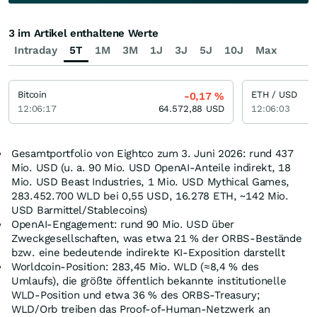
3 im Artikel enthaltene Werte
Intraday
5T
1M
3M
1J
3J
5J
10J
Max
Bitcoin
ETH / USD
-0,17
%
12:06:17
64.572,88
USD
12:06:03
Gesamtportfolio von Eightco zum 3. Juni 2026: rund 437
Mio. USD (u. a. 90 Mio. USD OpenAI‑Anteile indirekt, 18
Mio. USD Beast Industries, 1 Mio. USD Mythical Games,
283.452.700 WLD bei 0,55 USD, 16.278 ETH, ~142 Mio.
USD Barmittel/Stablecoins)
OpenAI‑Engagement: rund 90 Mio. USD über
Zweckgesellschaften, was etwa 21 % der ORBS‑Bestände
bzw. eine bedeutende indirekte KI‑Exposition darstellt
Worldcoin‑Position: 283,45 Mio. WLD (≈8,4 % des
Umlaufs), die größte öffentlich bekannte institutionelle
WLD‑Position und etwa 36 % des ORBS‑Treasury;
WLD/Orb treiben das Proof‑of‑Human‑Netzwerk an