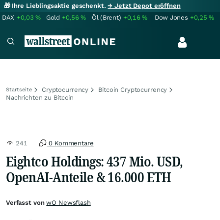
🎁 Ihre Lieblingsaktie geschenkt.
→ Jetzt Depot eröffnen
DAX
+0,03
%
Gold
+0,56
%
Öl (Brent)
+0,16
%
Dow Jones
+0,25
%
Cryptocurrency
Bitcoin Cryptocurrency
Startseite
Nachrichten zu Bitcoin
241
0 Kommentare
Eightco Holdings: 437 Mio. USD,
OpenAI-Anteile & 16.000 ETH
Verfasst von
wO Newsflash