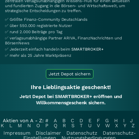
zentralen verlagsunabhängigen Wissens-Hub für einen aktuellen
und fundierten Zugang in die Börsen- und Wirtschaftswelt, um
strategische Entscheidungen zu treffen.
✅ Größte Finanz-Community Deutschlands
✅ über 550.000 registrierte Nutzer
✅ rund 2.000 Beiträge pro Tag
✅ verlagsunabhängige Partner ARIVA, FinanzNachrichten und
BörsenNews
✅ Jederzeit einfach handeln beim
SMARTBROKER+
✅ mehr als 25 Jahre Marktpräsenz
Jetzt Depot sichern
Ihre Lieblingsaktie geschenkt!
Jetzt Depot bei SMARTBROKER+ eröffnen und
Willkommensgeschenk sichern.
Aktien von A - Z:
#
A
B
C
D
E
F
G
H
I
J
K
L
M
N
O
P
Q
R
S
T
U
V
W
X
Y
Z
Impressum
Disclaimer
Datenschutz
Datenschutz-
Einstellungen
Nutzungsbedingungen