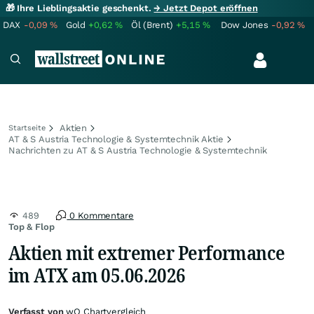
🎁 Ihre Lieblingsaktie geschenkt.
→ Jetzt Depot eröffnen
DAX
-0,09
%
Gold
+0,62
%
Öl (Brent)
+5,15
%
Dow Jones
-0,92
%
Aktien
Startseite
AT & S Austria Technologie & Systemtechnik Aktie
Nachrichten zu AT & S Austria Technologie & Systemtechnik
489
0 Kommentare
Top & Flop
Aktien mit extremer Performance
im ATX am 05.06.2026
Verfasst von
wO Chartvergleich