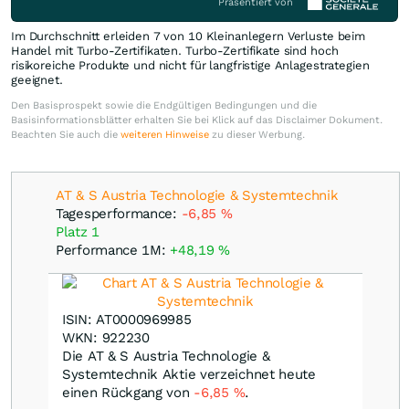
Präsentiert von
Im Durchschnitt erleiden 7 von 10 Kleinanlegern Verluste beim
Handel mit Turbo-Zertifikaten. Turbo-Zertifikate sind hoch
risikoreiche Produkte und nicht für langfristige Anlagestrategien
geeignet.
Den Basisprospekt sowie die Endgültigen Bedingungen und die
Basisinformationsblätter erhalten Sie bei Klick auf das Disclaimer Dokument.
Beachten Sie auch die
weiteren Hinweise
zu dieser Werbung.
AT & S Austria Technologie & Systemtechnik
Tagesperformance:
-6,85
%
Platz 1
Performance 1M:
+48,19
%
ISIN: AT0000969985
WKN: 922230
Die AT & S Austria Technologie &
Systemtechnik Aktie verzeichnet heute
einen Rückgang von
-6,85
%
.