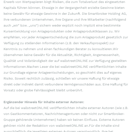
Erwerb von Wertpapieren birgt Risiken, die zum Totalverlust des eingesetzten
Kapitals führen können. Etwaige in der Vergangenheit erzielte Gewinne bieten
keine Gewähr für etwaige Gewinne in der Zukunft. Die Smartbroker Holding AG,
ihre verbundenen Unternehmen, ihre Organe und ihre Mitarbeiter (nachfolgend
auch „wir“ bzw. „uns“) sichern weder explizit noch implizit eine bestimmte
Kursentwicklung von Anlageprodukten oder Anlageproduktklassen zu. Wir
empfehlen, vor jeder Anlageentscheidung die zum Anlageprodukt gesetzlich zur
Verfügung zu stellenden Informationen (z.B. den Verkaufsprospekt) zur
Kenntnis zu nehmen und einen fachkundigen Berater zu konsultieren.Wir
übernehmen keine Gewähr für die Aktualität, Richtigkeit, Angemessenheit,
Qualität und Vollständigkeit der auf wallstreetONLINE zur Verfügung gestellten
Informationen.Machen Leser die bei wallstreetONLINE veröffentlichten Inhalte
zur Grundlage eigener Anlageentscheidungen, so geschieht dies auf eigenes
Risiko. Soweit rechtlich zulässig, schließen wir unsere Haftung für etwaige
direkt oder indirekt damit verbundene Vermögensschäden aus. Eine Haftung für
Vorsatz oder grobe Fahrlässigkeit bleibt unberührt.
Ergänzender Hinweis für Inhalte externer Autoren:
Auf die bei wallstreetONLINE veröffentlichten Inhalte externer Autoren (wie z.B.
von Gastkommentatoren, Nachrichtenagenturen oder nicht zur Smartbroker-
Gruppe gehörende Unternehmen) haben wir keinen Einfluss. Externe Autoren
gehören nicht der Redaktion von wallstreetONLINE an.Für die Inhalte sind
ausschließlich die jeweiligen externen Autoren verantwortlich. Ihre bei