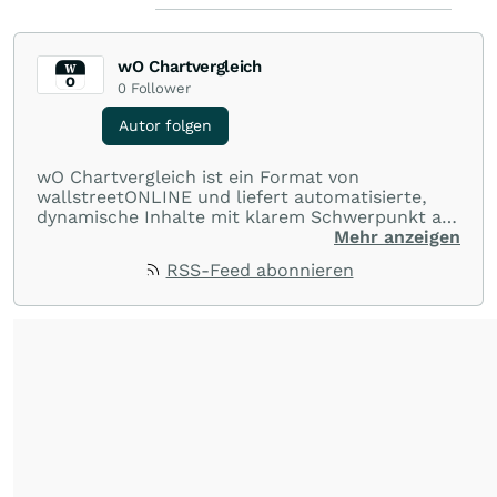
wO Chartvergleich
0
Follower
Autor folgen
wO Chartvergleich ist ein Format von
wallstreetONLINE und liefert automatisierte,
dynamische Inhalte mit klarem Schwerpunkt auf
Charts und Performance-Vergleiche. Im Fokus
Mehr anzeigen
stehen technische Entwicklungen und
RSS-Feed abonnieren
Kursverläufe einer breiten Auswahl an Aktien
und Indizes. So erhalten Anleger schnell einen
Überblick über auffällige Bewegungen und
spannende charttechnische Signale.