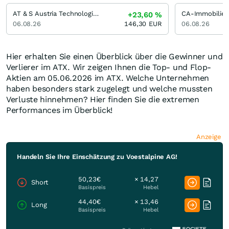
AT & S Austria Technologie & Systemtechnik
CA-Immobilie
+23,60
%
06.08.26
146,30
EUR
06.08.26
Hier erhalten Sie einen Überblick über die Gewinner und
Verlierer im ATX. Wir zeigen Ihnen die Top- und Flop-
Aktien am 05.06.2026 im ATX. Welche Unternehmen
haben besonders stark zugelegt und welche mussten
Verluste hinnehmen? Hier finden Sie die extremen
Performances im Überblick!
Anzeige
Handeln Sie Ihre Einschätzung zu Voestalpine AG!
50,23€
× 14,27
Short
Basispreis
Hebel
44,40€
× 13,46
Long
Basispreis
Hebel