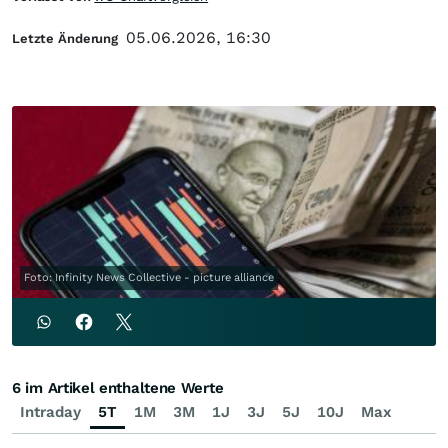
05.06.2026, 16:30
Letzte Änderung
Foto: Infinity News Collective - picture alliance
6 im Artikel enthaltene Werte
Intraday
5T
1M
3M
1J
3J
5J
10J
Max