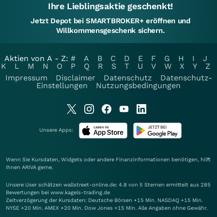
Ihre Lieblingsaktie geschenkt!
Jetzt Depot bei SMARTBROKER+ eröffnen und
Willkommensgeschenk sichern.
Aktien von A - Z:
#
A
B
C
D
E
F
G
H
I
J
K
L
M
N
O
P
Q
R
S
T
U
V
W
X
Y
Z
Impressum
Disclaimer
Datenschutz
Datenschutz-
Einstellungen
Nutzungsbedingungen
Unsere Apps:
Wenn Sie Kursdaten, Widgets oder andere Finanzinformationen benötigen, hilft
Ihnen
ARIVA
gerne.
Unsere User schätzen wallstreet-online.de: 4.8 von 5 Sternen ermittelt aus 285
Bewertungen bei www.kagels-trading.de
Zeitverzögerung der Kursdaten: Deutsche Börsen +15 Min. NASDAQ +15 Min.
NYSE +20 Min. AMEX +20 Min. Dow Jones +15 Min. Alle Angaben ohne Gewähr.