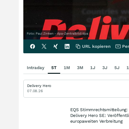
Foto: Paul Zinken - dpa-Zentralbild/dpa
URL kopieren
Per
Intraday
5T
1M
3M
1J
3J
5J
1
Delivery Hero
07.08.26
EQS Stimmrechtsmitteilung: 
Delivery Hero SE: Veröffent
europaweiten Verbreitung