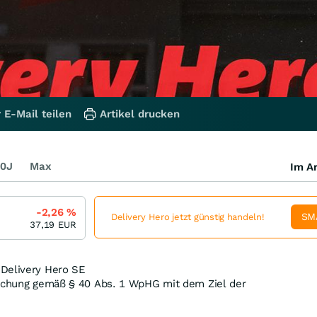
 E-Mail teilen
Artikel drucken
0J
Max
Im Ar
-2,26
%
SM
Delivery Hero jetzt günstig handeln!
37,19
EUR
Delivery Hero SE
lichung gemäß § 40 Abs. 1 WpHG mit dem Ziel der