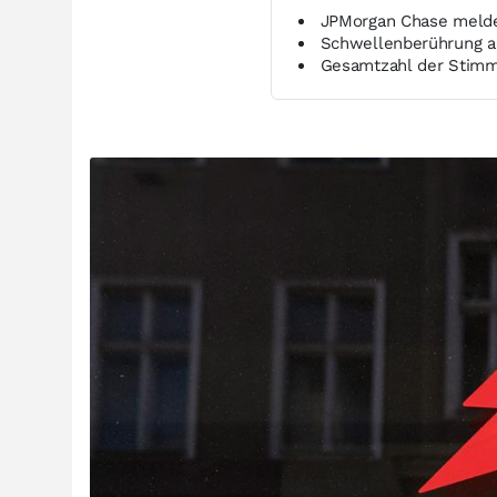
JPMorgan Chase melde
Schwellenberührung am
Gesamtzahl der Stimm