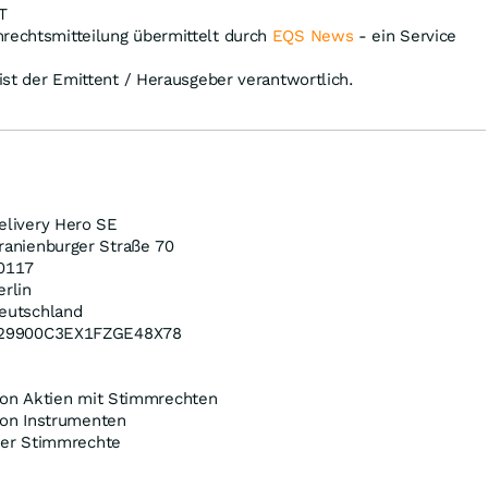
T
mrechtsmitteilung übermittelt durch
EQS News
- ein Service
 ist der Emittent / Herausgeber verantwortlich.
elivery Hero SE
ranienburger Straße 70
0117
erlin
eutschland
29900C3EX1FZGE48X78
on Aktien mit Stimmrechten
on Instrumenten
der Stimmrechte