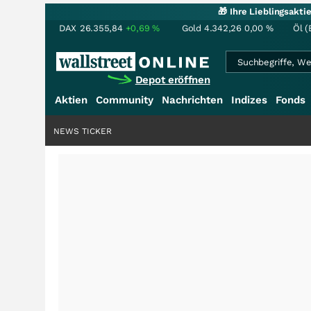
🎁 Ihre Lieblingsakt
DAX
26.355,84
+0,69
%
Gold
4.342,26
0,00
%
Öl (
Depot eröffnen
Aktien
Community
Nachrichten
Indizes
Fonds
NEWS TICKER