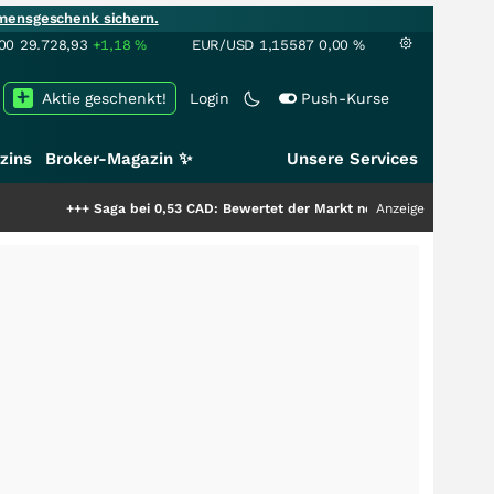
mensgeschenk sichern.
00
29.728,93
+1,18
%
EUR/USD
1,15587
0,00
%
Aktie geschenkt!
Login
Push-Kurse
zins
Broker-Magazin ✨
Unsere Services
Saga bei 0,53 CAD: Bewertet der Markt noch immer nur die Hälfte der Stor
Anzeige