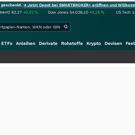
ie geschenkt.
→ Jetzt Depot bei SMARTBROKER+ eröffnen und Willkom
Brent)
82,27
+0,02
%
Dow Jones
54.036,10
+0,25
%
US Tech 1
ETFs
Anleihen
Derivate
Rohstoffe
Krypto
Devisen
Fest
+++