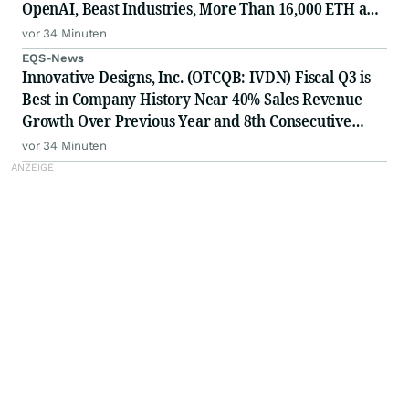
OpenAI, Beast Industries, More Than 16,000 ETH and
Nearly 302 Million WLD Tokens
vor 34 Minuten
EQS-News
Innovative Designs, Inc. (OTCQB: IVDN) Fiscal Q3 is
Best in Company History Near 40% Sales Revenue
Growth Over Previous Year and 8th Consecutive
Quarter of Profitability
vor 34 Minuten