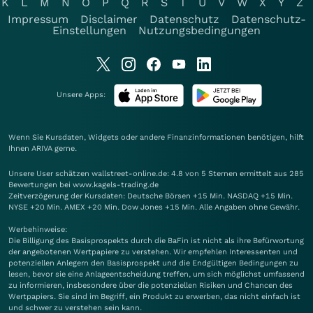
K
L
M
N
O
P
Q
R
S
T
U
V
W
X
Y
Z
Impressum
Disclaimer
Datenschutz
Datenschutz-
Einstellungen
Nutzungsbedingungen
Unsere Apps:
Wenn Sie Kursdaten, Widgets oder andere Finanzinformationen benötigen, hilft
Ihnen
ARIVA
gerne.
Unsere User schätzen wallstreet-online.de: 4.8 von 5 Sternen ermittelt aus 285
Bewertungen bei www.kagels-trading.de
Zeitverzögerung der Kursdaten: Deutsche Börsen +15 Min. NASDAQ +15 Min.
NYSE +20 Min. AMEX +20 Min. Dow Jones +15 Min. Alle Angaben ohne Gewähr.
Werbehinweise:
Die Billigung des Basisprospekts durch die BaFin ist nicht als ihre Befürwortung
der angebotenen Wertpapiere zu verstehen. Wir empfehlen Interessenten und
potenziellen Anlegern den Basisprospekt und die Endgültigen Bedingungen zu
lesen, bevor sie eine Anlageentscheidung treffen, um sich möglichst umfassend
zu informieren, insbesondere über die potenziellen Risiken und Chancen des
Wertpapiers. Sie sind im Begriff, ein Produkt zu erwerben, das nicht einfach ist
und schwer zu verstehen sein kann.