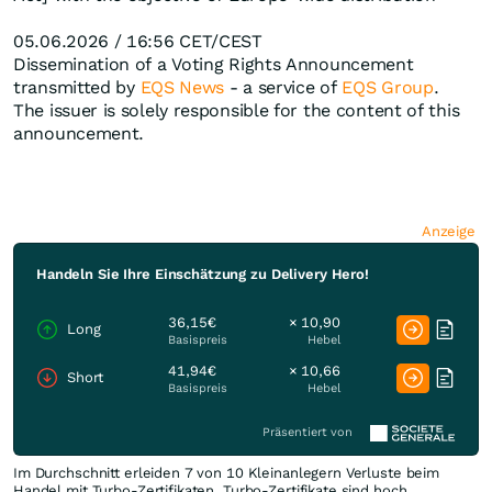
05.06.2026 / 16:56 CET/CEST
Dissemination of a Voting Rights Announcement
transmitted by
EQS News
- a service of
EQS Group
.
The issuer is solely responsible for the content of this
announcement.
Anzeige
Handeln Sie Ihre Einschätzung zu Delivery Hero!
36,15€
× 10,90
Long
Basispreis
Hebel
41,94€
× 10,66
Short
Basispreis
Hebel
Präsentiert von
Im Durchschnitt erleiden 7 von 10 Kleinanlegern Verluste beim
Handel mit Turbo-Zertifikaten. Turbo-Zertifikate sind hoch