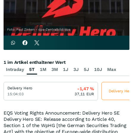
Foto: Paul Zinken - dpa-Zentralbild/dpa
1 im Artikel enthaltener Wert
Intraday
5T
1M
3M
1J
3J
5J
10J
Max
Delivery Hero
-1,47
%
Delivery Hero
15:04:03
37,11
EUR
EQS Voting Rights Announcement: Delivery Hero SE
Delivery Hero SE: Release according to Article 40,
Section 1 of the WpHG [the German Securities Trading
Act] with the objective of Europe-wide distribution