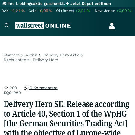
🎁 Ihre Lieblingsaktie geschenkt.
→ Jetzt Depot eröffnen
DAX
-0,24
%
Gold
-0,05
%
Öl (Brent)
+2,21
%
Dow Jones
+0,09
%
Aktien
Delivery Hero Aktie
Startseite
Nachrichten zu Delivery Hero
209
0 Kommentare
EQS-PVR
Delivery Hero SE: Release according
to Article 40, Section 1 of the WpHG
[the German Securities Trading Act]
with the objective of Europe-wide