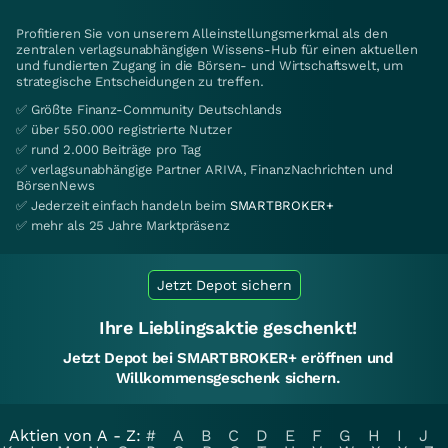
Profitieren Sie von unserem Alleinstellungsmerkmal als den
zentralen verlagsunabhängigen Wissens-Hub für einen aktuellen
und fundierten Zugang in die Börsen- und Wirtschaftswelt, um
strategische Entscheidungen zu treffen.
✅ Größte Finanz-Community Deutschlands
✅ über 550.000 registrierte Nutzer
✅ rund 2.000 Beiträge pro Tag
✅ verlagsunabhängige Partner ARIVA, FinanzNachrichten und
BörsenNews
✅ Jederzeit einfach handeln beim
SMARTBROKER+
✅ mehr als 25 Jahre Marktpräsenz
Jetzt Depot sichern
Ihre Lieblingsaktie geschenkt!
Jetzt Depot bei SMARTBROKER+ eröffnen und
Willkommensgeschenk sichern.
Aktien von A - Z:
#
A
B
C
D
E
F
G
H
I
J