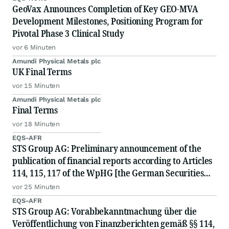
GeoVax Announces Completion of Key GEO-MVA
Development Milestones, Positioning Program for
Pivotal Phase 3 Clinical Study
vor 6 Minuten
Amundi Physical Metals plc
UK Final Terms
vor 15 Minuten
Amundi Physical Metals plc
Final Terms
vor 18 Minuten
EQS-AFR
STS Group AG: Preliminary announcement of the
publication of financial reports according to Articles
114, 115, 117 of the WpHG [the German Securities
Act]
vor 25 Minuten
EQS-AFR
STS Group AG: Vorabbekanntmachung über die
Veröffentlichung von Finanzberichten gemäß §§ 114,