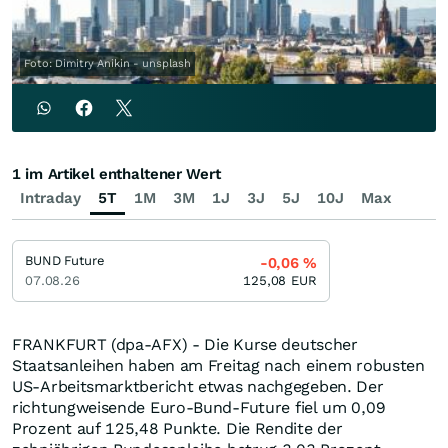
Foto: Dimitry Anikin - unsplash
1 im Artikel enthaltener Wert
Intraday
5T
1M
3M
1J
3J
5J
10J
Max
BUND Future
-0,06
%
07.08.26
125,08
EUR
FRANKFURT (dpa-AFX) - Die Kurse deutscher
Staatsanleihen haben am Freitag nach einem robusten
US-Arbeitsmarktbericht etwas nachgegeben. Der
richtungweisende Euro-Bund-Future fiel um 0,09
Prozent auf 125,48 Punkte. Die Rendite der