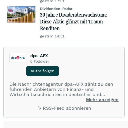
gestern 17:01
Dividenden-Radar
30 Jahre Dividendenwachstum:
Diese Aktie glänzt mit Traum-
Renditen
gestern 14:51
dpa-AFX
0
Follower
Autor folgen
Die Nachrichtenagentur dpa-AFX zählt zu den
führenden Anbietern von Finanz- und
Wirtschaftsnachrichten in deutscher und
englischer Sprache. Gestützt auf ein
Mehr anzeigen
internationales Agentur-Netzwerk berichtet
RSS-Feed abonnieren
dpa-AFX unabhängig, zuverlässig und schnell
von allen wichtigen Finanzstandorten der Welt.
Die Nutzung der Inhalte in Form eines RSS-