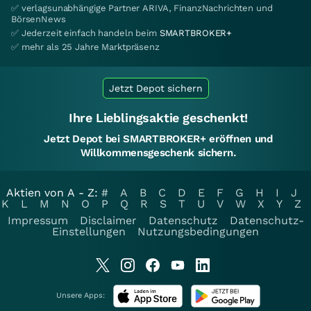
✅ verlagsunabhängige Partner ARIVA, FinanzNachrichten und
BörsenNews
✅ Jederzeit einfach handeln beim
SMARTBROKER+
✅ mehr als 25 Jahre Marktpräsenz
Jetzt Depot sichern
Ihre Lieblingsaktie geschenkt!
Jetzt Depot bei SMARTBROKER+ eröffnen und
Willkommensgeschenk sichern.
Aktien von A - Z:
#
A
B
C
D
E
F
G
H
I
J
K
L
M
N
O
P
Q
R
S
T
U
V
W
X
Y
Z
Impressum
Disclaimer
Datenschutz
Datenschutz-
Einstellungen
Nutzungsbedingungen
Unsere Apps: