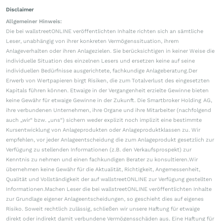
Disclaimer
Allgemeiner Hinweis:
Die bei wallstreetONLINE veröffentlichten Inhalte richten sich an sämtliche
Leser, unabhängig von ihrer konkreten Vermögenssituation, ihrem
Anlageverhalten oder ihren Anlagezielen. Sie berücksichtigen in keiner Weise die
individuelle Situation des einzelnen Lesers und ersetzen keine auf seine
individuellen Bedürfnisse ausgerichtete, fachkundige Anlageberatung.Der
Erwerb von Wertpapieren birgt Risiken, die zum Totalverlust des eingesetzten
Kapitals führen können. Etwaige in der Vergangenheit erzielte Gewinne bieten
keine Gewähr für etwaige Gewinne in der Zukunft. Die Smartbroker Holding AG,
ihre verbundenen Unternehmen, ihre Organe und ihre Mitarbeiter (nachfolgend
auch „wir“ bzw. „uns“) sichern weder explizit noch implizit eine bestimmte
Kursentwicklung von Anlageprodukten oder Anlageproduktklassen zu. Wir
empfehlen, vor jeder Anlageentscheidung die zum Anlageprodukt gesetzlich zur
Verfügung zu stellenden Informationen (z.B. den Verkaufsprospekt) zur
Kenntnis zu nehmen und einen fachkundigen Berater zu konsultieren.Wir
übernehmen keine Gewähr für die Aktualität, Richtigkeit, Angemessenheit,
Qualität und Vollständigkeit der auf wallstreetONLINE zur Verfügung gestellten
Informationen.Machen Leser die bei wallstreetONLINE veröffentlichten Inhalte
zur Grundlage eigener Anlageentscheidungen, so geschieht dies auf eigenes
Risiko. Soweit rechtlich zulässig, schließen wir unsere Haftung für etwaige
direkt oder indirekt damit verbundene Vermögensschäden aus. Eine Haftung für