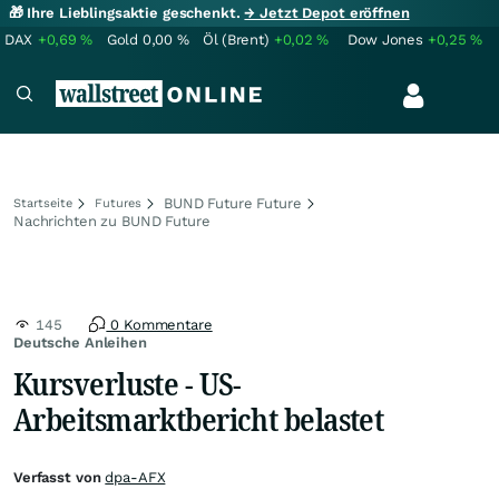
🎁 Ihre Lieblingsaktie geschenkt.
→ Jetzt Depot eröffnen
DAX
+0,69
%
Gold
0,00
%
Öl (Brent)
+0,02
%
Dow Jones
+0,25
%
BUND Future Future
Startseite
Futures
Nachrichten zu BUND Future
145
0 Kommentare
Deutsche Anleihen
Kursverluste - US-
Arbeitsmarktbericht belastet
Verfasst von
dpa-AFX