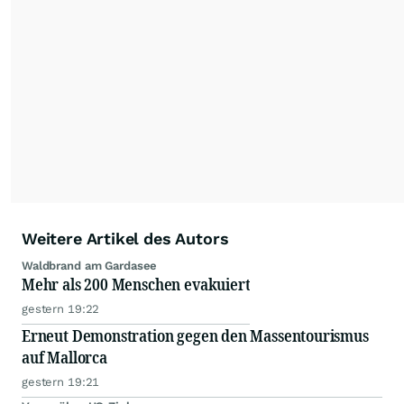
Feeds ist ausschließlich für private und nicht
kommerzielle Internetangebote zulässig. Eine
dauerhafte Archivierung der dpa-AFX-
Nachrichten auf diesen Seiten ist nicht zulässig.
Alle Rechte bleiben vorbehalten. (dpa-AFX)
Weitere Artikel des Autors
Waldbrand am Gardasee
Mehr als 200 Menschen evakuiert
gestern 19:22
Erneut Demonstration gegen den Massentourismus
auf Mallorca
gestern 19:21