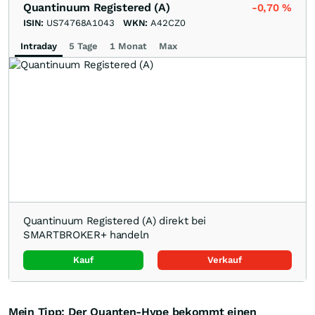
Quantinuum Registered (A)
-0,70
%
ISIN:
US74768A1043
WKN:
A42CZ0
Intraday
5 Tage
1 Monat
Max
Quantinuum Registered (A) direkt bei
SMARTBROKER+ handeln
Kauf
Verkauf
Mein Tipp: Der Quanten-Hype bekommt einen