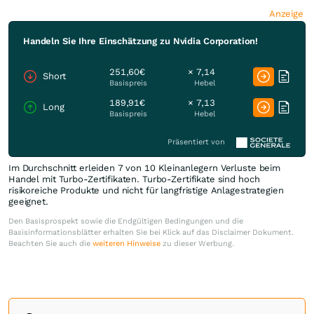
Anzeige
Handeln Sie Ihre Einschätzung zu Nvidia Corporation!
251,60€
× 7,14
Short
Basispreis
Hebel
189,91€
× 7,13
Long
Basispreis
Hebel
Präsentiert von
Im Durchschnitt erleiden 7 von 10 Kleinanlegern Verluste beim
Handel mit Turbo-Zertifikaten. Turbo-Zertifikate sind hoch
risikoreiche Produkte und nicht für langfristige Anlagestrategien
geeignet.
Den Basisprospekt sowie die Endgültigen Bedingungen und die
Basisinformationsblätter erhalten Sie bei Klick auf das Disclaimer Dokument.
Beachten Sie auch die
weiteren Hinweise
zu dieser Werbung.