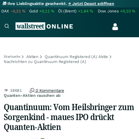
🎁 Ihre Lieblingsaktie geschenkt.
→ Jetzt Depot eröffnen
DAX
-0,21
%
Gold
+0,11
%
Öl (Brent)
+1,64
%
Dow Jones
+0,10
%
Aktien
Quantinuum Registered (A) Aktie
Startseite
Nachrichten zu Quantinuum Registered (A)
38681
0 Kommentare
Quanten-Aktien rauschen ab
Quantinuum: Vom Heilsbringer zum
Sorgenkind - maues IPO drückt
Quanten-Aktien