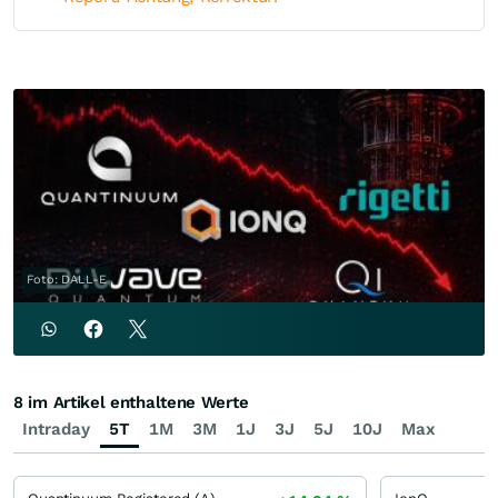
Foto: DALL-E
8 im Artikel enthaltene Werte
Intraday
5T
1M
3M
1J
3J
5J
10J
Max