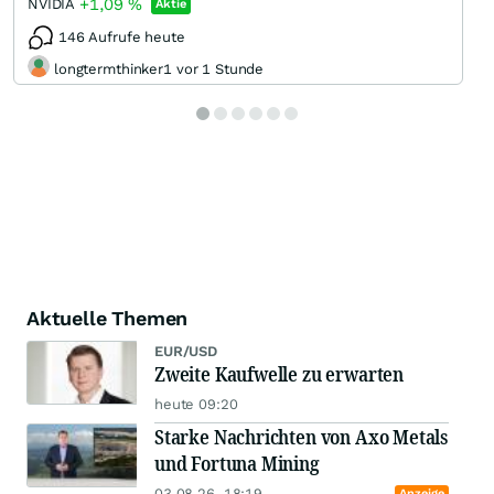
+1,09
%
NVIDIA
Aktie
146 Aufrufe heute
longtermthinker1 vor 1 Stunde
Aktuelle Themen
EUR/USD
Zweite Kaufwelle zu erwarten
heute 09:20
Starke Nachrichten von Axo Metals
und Fortuna Mining
03.08.26, 18:19
Anzeige