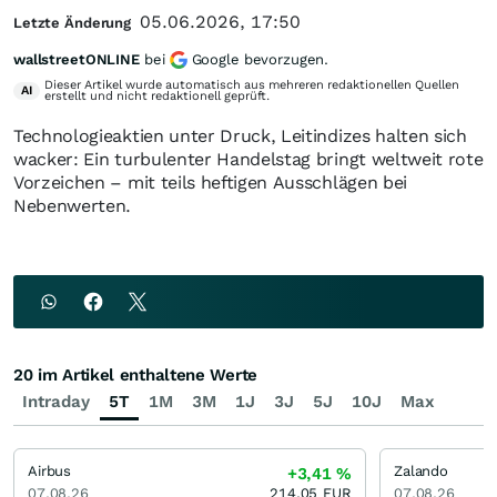
05.06.2026, 17:50
Letzte Änderung
wallstreetONLINE
bei
Google bevorzugen.
Dieser Artikel wurde automatisch aus mehreren redaktionellen Quellen
AI
erstellt und nicht redaktionell geprüft.
Technologieaktien unter Druck, Leitindizes halten sich
wacker: Ein turbulenter Handelstag bringt weltweit rote
Vorzeichen – mit teils heftigen Ausschlägen bei
Nebenwerten.
20 im Artikel enthaltene Werte
Intraday
5T
1M
3M
1J
3J
5J
10J
Max
Airbus
Zalando
+3,41
%
07.08.26
214,05
EUR
07.08.26