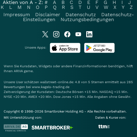
Aktien von A - Z:
#
A
B
C
D
E
F
G
H
I
J
K
L
M
N
O
P
Q
R
S
T
U
V
W
X
Y
Z
Impressum
Disclaimer
Datenschutz
Datenschutz-
Einstellungen
Nutzungsbedingungen
Unsere Apps:
Wenn Sie Kursdaten, Widgets oder andere Finanzinformationen benötigen, hilft
Ihnen
ARIVA
gerne.
Unsere User schätzen wallstreet-online.de: 4.8 von 5 Sternen ermittelt aus 285
Bewertungen bei www.kagels-trading.de
Zeitverzögerung der Kursdaten: Deutsche Börsen +15 Min. NASDAQ +15 Min.
NYSE +20 Min. AMEX +20 Min. Dow Jones +15 Min. Alle Angaben ohne Gewähr.
Copyright © 1998-2026 Smartbroker Holding AG - Alle Rechte vorbehalten.
Mit Unterstützung von:
Daten & Kurse von: