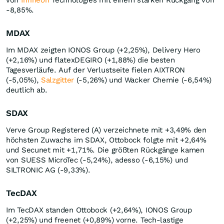
von
Infineon
Technologies mit einem starken Rückgang von
-8,85%.
MDAX
Im MDAX zeigten IONOS Group (+2,25%), Delivery Hero
(+2,16%) und flatexDEGIRO (+1,88%) die besten
Tagesverläufe. Auf der Verlustseite fielen AIXTRON
(-5,05%),
Salzgitter
(-5,26%) und Wacker Chemie (-6,54%)
deutlich ab.
SDAX
Verve Group Registered (A) verzeichnete mit +3,49% den
höchsten Zuwachs im SDAX, Ottobock folgte mit +2,64%
und Secunet mit +1,71%. Die größten Rückgänge kamen
von SUESS MicroTec (-5,24%), adesso (-6,15%) und
SILTRONIC AG (-9,33%).
TecDAX
Im TecDAX standen Ottobock (+2,64%), IONOS Group
(+2,25%) und freenet (+0,89%) vorne. Tech-lastige