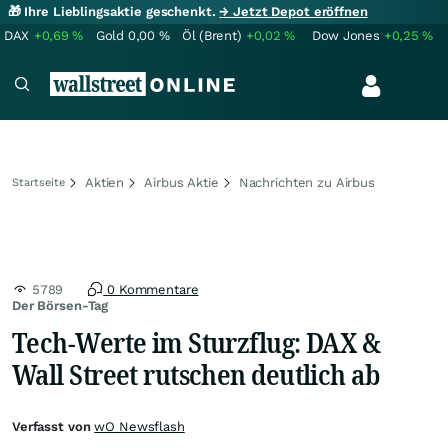
🎁 Ihre Lieblingsaktie geschenkt.
→ Jetzt Depot eröffnen
DAX
+0,69
%
Gold
0,00
%
Öl (Brent)
+0,02
%
Dow Jones
+0,25
%
Aktien
Airbus Aktie
Nachrichten zu Airbus
Startseite
5789
0 Kommentare
Der Börsen-Tag
Tech-Werte im Sturzflug: DAX &
Wall Street rutschen deutlich ab
Verfasst von
wO Newsflash