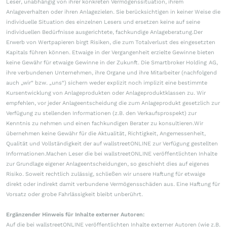
Leser, unabhängig von ihrer konkreten Vermögenssituation, ihrem
Anlageverhalten oder ihren Anlagezielen. Sie berücksichtigen in keiner Weise die
individuelle Situation des einzelnen Lesers und ersetzen keine auf seine
individuellen Bedürfnisse ausgerichtete, fachkundige Anlageberatung.Der
Erwerb von Wertpapieren birgt Risiken, die zum Totalverlust des eingesetzten
Kapitals führen können. Etwaige in der Vergangenheit erzielte Gewinne bieten
keine Gewähr für etwaige Gewinne in der Zukunft. Die Smartbroker Holding AG,
ihre verbundenen Unternehmen, ihre Organe und ihre Mitarbeiter (nachfolgend
auch „wir“ bzw. „uns“) sichern weder explizit noch implizit eine bestimmte
Kursentwicklung von Anlageprodukten oder Anlageproduktklassen zu. Wir
empfehlen, vor jeder Anlageentscheidung die zum Anlageprodukt gesetzlich zur
Verfügung zu stellenden Informationen (z.B. den Verkaufsprospekt) zur
Kenntnis zu nehmen und einen fachkundigen Berater zu konsultieren.Wir
übernehmen keine Gewähr für die Aktualität, Richtigkeit, Angemessenheit,
Qualität und Vollständigkeit der auf wallstreetONLINE zur Verfügung gestellten
Informationen.Machen Leser die bei wallstreetONLINE veröffentlichten Inhalte
zur Grundlage eigener Anlageentscheidungen, so geschieht dies auf eigenes
Risiko. Soweit rechtlich zulässig, schließen wir unsere Haftung für etwaige
direkt oder indirekt damit verbundene Vermögensschäden aus. Eine Haftung für
Vorsatz oder grobe Fahrlässigkeit bleibt unberührt.
Ergänzender Hinweis für Inhalte externer Autoren:
Auf die bei wallstreetONLINE veröffentlichten Inhalte externer Autoren (wie z.B.