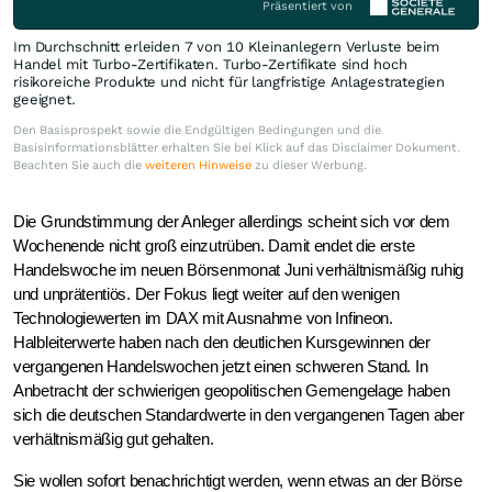
Präsentiert von
Im Durchschnitt erleiden 7 von 10 Kleinanlegern Verluste beim
Handel mit Turbo-Zertifikaten. Turbo-Zertifikate sind hoch
risikoreiche Produkte und nicht für langfristige Anlagestrategien
geeignet.
Den Basisprospekt sowie die Endgültigen Bedingungen und die
Basisinformationsblätter erhalten Sie bei Klick auf das Disclaimer Dokument.
Beachten Sie auch die
weiteren Hinweise
zu dieser Werbung.
Die Grundstimmung der Anleger allerdings scheint sich vor dem
Wochenende nicht groß einzutrüben. Damit endet die erste
Handelswoche im neuen Börsenmonat Juni verhältnismäßig ruhig
und unprätentiös. Der Fokus liegt weiter auf den wenigen
Technologiewerten im DAX mit Ausnahme von Infineon.
Halbleiterwerte haben nach den deutlichen Kursgewinnen der
vergangenen Handelswochen jetzt einen schweren Stand. In
Anbetracht der schwierigen geopolitischen Gemengelage haben
sich die deutschen Standardwerte in den vergangenen Tagen aber
verhältnismäßig gut gehalten.
Sie wollen sofort benachrichtigt werden, wenn etwas an der Börse