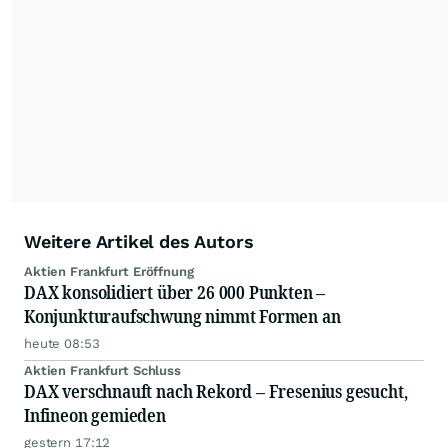
Management vermittelt der Finanzmarktexperte
praxisnahes Wissen zu Börse, Anlagestrategien
und Risikomanagement. 2024 erschien sein
erstes Buch über Finanzen mit dem Titel
„Erfolgreich strategisch anlegen: Ihr
unkomplizierter Weg zum Börsenerfolg“.
Weitere Artikel des Autors
Aktien Frankfurt Eröffnung
DAX konsolidiert über 26 000 Punkten –
Konjunkturaufschwung nimmt Formen an
heute 08:53
Aktien Frankfurt Schluss
DAX verschnauft nach Rekord – Fresenius gesucht,
Infineon gemieden
gestern 17:12