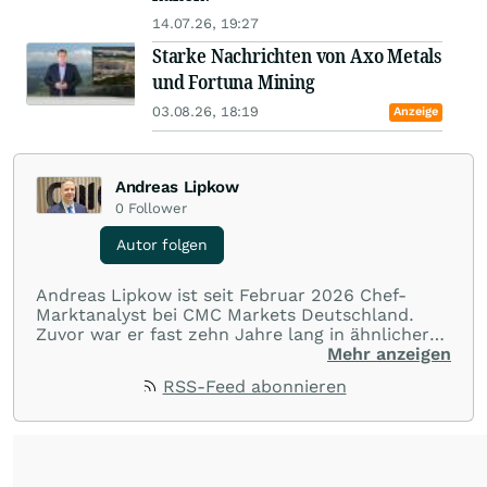
14.07.26, 19:27
Starke Nachrichten von Axo Metals
und Fortuna Mining
03.08.26, 18:19
Anzeige
Andreas Lipkow
0
Follower
Autor folgen
Andreas Lipkow ist seit Februar 2026 Chef-
Marktanalyst bei CMC Markets Deutschland.
Zuvor war er fast zehn Jahre lang in ähnlicher
Position bei der Comdirect tätig. Lipkow ist als
Mehr anzeigen
Vortragsredner und Seminarleiter für Finanz-,
RSS-Feed abonnieren
Trading- und Investmentthemen gefragt und
moderiert regelmäßig einen Börsenpodcast.
Zudem betreibt er einen YouTube-Kanal mit
Inhalten zu Geldanlage, Trading und Investing.
Als Dozent an der Frankfurt School of Finance &