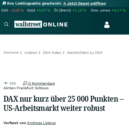
🎁 Ihre Lieblingsaktie geschenkt.
→ Jetzt Depot eröffnen
DAX
-0,05
%
Gold
+0,47
%
Öl (Brent)
+1,15
%
Dow Jones
+0,17
%
Indizes
DAX Index
Nachrichten zu DAX
Startseite
465
0 Kommentare
Aktien Frankfurt Schluss
DAX nur kurz über 25 000 Punkten –
US-Arbeitsmarkt weiter robust
Verfasst von
Andreas Lipkow