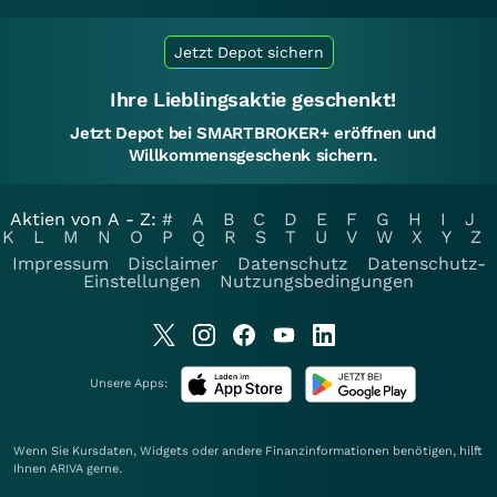
Jetzt Depot sichern
Ihre Lieblingsaktie geschenkt!
Jetzt Depot bei SMARTBROKER+ eröffnen und
Willkommensgeschenk sichern.
Aktien von A - Z:
#
A
B
C
D
E
F
G
H
I
J
K
L
M
N
O
P
Q
R
S
T
U
V
W
X
Y
Z
Impressum
Disclaimer
Datenschutz
Datenschutz-
Einstellungen
Nutzungsbedingungen
Unsere Apps:
Wenn Sie Kursdaten, Widgets oder andere Finanzinformationen benötigen, hilft
Ihnen
ARIVA
gerne.