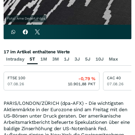
Foto: Arne Dedert - dpa
17 im Artikel enthaltene Werte
Intraday
5T
1M
3M
1J
3J
5J
10J
Max
FTSE 100
CAC 40
-0,79
%
07.08.26
10.901,88
PKT
07.08.26
PARIS/LONDON/ZÜRICH (dpa-AFX) - Die wichtigsten
Aktienmärkte in der Eurozone sind am Freitag mit den
US-Börsen unter Druck geraten. Der amerikanische
Arbeitsmarktbericht befeuerte Spekulationen über eine
baldige Zinserhöhung der US-Notenbank Fed.
Außerdem gingen in New York die Gewinnmitnahmen