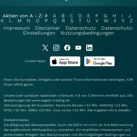
Aktien von A - Z:
#
A
B
C
D
E
F
G
H
I
J
K
L
M
N
O
P
Q
R
S
T
U
V
W
X
Y
Z
Impressum
Disclaimer
Datenschutz
Datenschutz-
Einstellungen
Nutzungsbedingungen
Unsere Apps:
Wenn Sie Kursdaten, Widgets oder andere Finanzinformationen benötigen, hilft
Ihnen
ARIVA
gerne.
Unsere User schätzen wallstreet-online.de: 4.8 von 5 Sternen ermittelt aus 285
Bewertungen bei www.kagels-trading.de
Zeitverzögerung der Kursdaten: Deutsche Börsen +15 Min. NASDAQ +15 Min.
NYSE +20 Min. AMEX +20 Min. Dow Jones +15 Min. Alle Angaben ohne Gewähr.
Werbehinweise:
Die Billigung des Basisprospekts durch die BaFin ist nicht als ihre Befürwortung
der angebotenen Wertpapiere zu verstehen. Wir empfehlen Interessenten und
potenziellen Anlegern den Basisprospekt und die Endgültigen Bedingungen zu