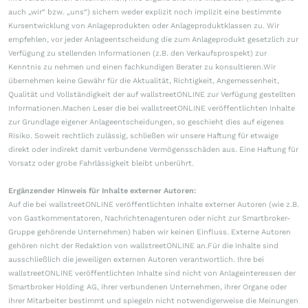
auch „wir“ bzw. „uns“) sichern weder explizit noch implizit eine bestimmte
Kursentwicklung von Anlageprodukten oder Anlageproduktklassen zu. Wir
empfehlen, vor jeder Anlageentscheidung die zum Anlageprodukt gesetzlich zur
Verfügung zu stellenden Informationen (z.B. den Verkaufsprospekt) zur
Kenntnis zu nehmen und einen fachkundigen Berater zu konsultieren.Wir
übernehmen keine Gewähr für die Aktualität, Richtigkeit, Angemessenheit,
Qualität und Vollständigkeit der auf wallstreetONLINE zur Verfügung gestellten
Informationen.Machen Leser die bei wallstreetONLINE veröffentlichten Inhalte
zur Grundlage eigener Anlageentscheidungen, so geschieht dies auf eigenes
Risiko. Soweit rechtlich zulässig, schließen wir unsere Haftung für etwaige
direkt oder indirekt damit verbundene Vermögensschäden aus. Eine Haftung für
Vorsatz oder grobe Fahrlässigkeit bleibt unberührt.
Ergänzender Hinweis für Inhalte externer Autoren:
Auf die bei wallstreetONLINE veröffentlichten Inhalte externer Autoren (wie z.B.
von Gastkommentatoren, Nachrichtenagenturen oder nicht zur Smartbroker-
Gruppe gehörende Unternehmen) haben wir keinen Einfluss. Externe Autoren
gehören nicht der Redaktion von wallstreetONLINE an.Für die Inhalte sind
ausschließlich die jeweiligen externen Autoren verantwortlich. Ihre bei
wallstreetONLINE veröffentlichten Inhalte sind nicht von Anlageinteressen der
Smartbroker Holding AG, ihrer verbundenen Unternehmen, ihrer Organe oder
ihrer Mitarbeiter bestimmt und spiegeln nicht notwendigerweise die Meinungen