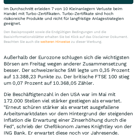
Im Durchschnitt erleiden 7 von 10 Kleinanlegern Verluste beim
Handel mit Turbo-Zertifikaten. Turbo-Zertifikate sind hoch
risikoreiche Produkte und nicht für langfristige Anlagestrategien
geeignet.
Den Basisprospekt sowie die Endgültigen Bedingungen und die
Basisinformationsblätter erhalten Sie bei Klick auf das Disclaimer Dokument.
Beachten Sie auch die
weiteren Hinweise
zu dieser Werbung.
Außerhalb der Eurozone schlugen sich die wichtigsten
Börsen am Freitag wegen anderer Zusammensetzung
besser. Der schweizerische SMI legte um 0,35 Prozent
auf 13.388,23 Punkte zu. Der britische FTSE 100 stieg
um 0,07 Prozent auf 10.368,05 Zähler.
Die Beschäftigtenzahl in den USA war im Mai mit
172.000 Stellen viel stärker gestiegen als erwartet.
"Erneut schüren stärker als erwartet ausgefallene
Arbeitsmarktdaten vor dem Hintergrund der steigenden
Inflation die Erwartung einer Zinserhöhung durch die
Fed", schrieb der Chefökonom James Knightley von der
ING Bank. Er erwartet diese noch vor Jahresende.