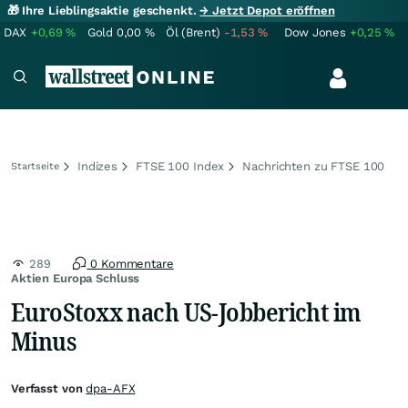
🎁 Ihre Lieblingsaktie geschenkt.
→ Jetzt Depot eröffnen
DAX
+0,69
%
Gold
0,00
%
Öl (Brent)
-1,53
%
Dow Jones
+0,25
%
Indizes
FTSE 100 Index
Nachrichten zu FTSE 100
Startseite
289
0 Kommentare
Aktien Europa Schluss
EuroStoxx nach US-Jobbericht im
Minus
Verfasst von
dpa-AFX