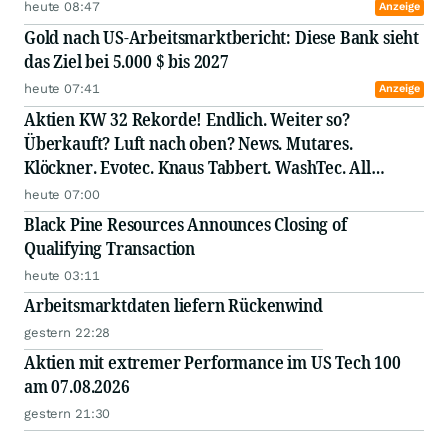
heute 08:47
Anzeige
Gold nach US-Arbeitsmarktbericht: Diese Bank sieht
das Ziel bei 5.000 $ bis 2027
heute 07:41
Anzeige
Aktien KW 32 Rekorde! Endlich. Weiter so?
Überkauft? Luft nach oben? News. Mutares.
Klöckner. Evotec. Knaus Tabbert. WashTec. All
Stabilus. ElringKlinger. Hamborner REIT. Jost. SUSS
heute 07:00
MicroTec. Rational. Elmos Semiconductor. GFT.
Black Pine Resources Announces Closing of
Bastei Lübbe. Nordex. Aurub
Qualifying Transaction
heute 03:11
Arbeitsmarktdaten liefern Rückenwind
gestern 22:28
Aktien mit extremer Performance im US Tech 100
am 07.08.2026
gestern 21:30