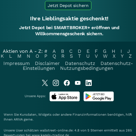
Jetzt Depot sichern
Ihre Lieblingsaktie geschenkt!
Jetzt Depot bei SMARTBROKER+ eröffnen und
Willkommensgeschenk sichern.
Aktien von A - Z:
#
A
B
C
D
E
F
G
H
I
J
K
L
M
N
O
P
Q
R
S
T
U
V
W
X
Y
Z
Impressum
Disclaimer
Datenschutz
Datenschutz-
Einstellungen
Nutzungsbedingungen
Unsere Apps:
Wenn Sie Kursdaten, Widgets oder andere Finanzinformationen benötigen, hilft
Ihnen
ARIVA
gerne.
Unsere User schätzen wallstreet-online.de: 4.8 von 5 Sternen ermittelt aus 285
Bewertungen bei www.kagels-trading.de