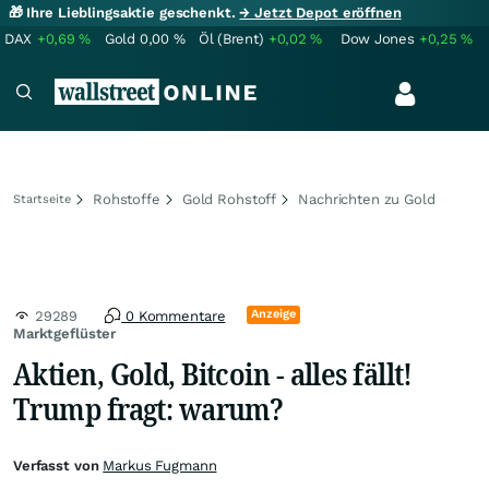
🎁 Ihre Lieblingsaktie geschenkt.
→ Jetzt Depot eröffnen
DAX
+0,69
%
Gold
0,00
%
Öl (Brent)
+0,02
%
Dow Jones
+0,25
%
Rohstoffe
Gold Rohstoff
Nachrichten zu Gold
Startseite
Anzeige
29289
0 Kommentare
Marktgeflüster
Aktien, Gold, Bitcoin - alles fällt!
Trump fragt: warum?
Verfasst von
Markus Fugmann