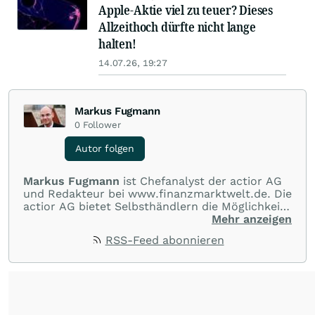
Apple-Aktie viel zu teuer? Dieses
Allzeithoch dürfte nicht lange
halten!
14.07.26, 19:27
Markus Fugmann
0
Follower
Autor folgen
Markus Fugmann
ist Chefanalyst der actior AG
und Redakteur bei www.finanzmarktwelt.de. Die
actior AG bietet Selbsthändlern die Möglichkeit,
an allen gängigen Märkten der Welt im Bereich
Mehr anzeigen
CFDs, Futures, Aktien und Devisen zu Top-
RSS-Feed abonnieren
Konditionen zu handeln. Darüber hinaus
erhalten Kunden kostenlose
Informationsabende, Seminare, One-to-One
Coaching, allgemeine Einführungen in die
Handelsplattformen und Märkte.