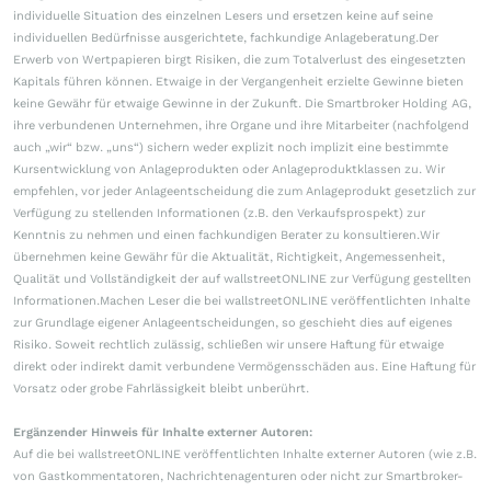
individuelle Situation des einzelnen Lesers und ersetzen keine auf seine
individuellen Bedürfnisse ausgerichtete, fachkundige Anlageberatung.Der
Erwerb von Wertpapieren birgt Risiken, die zum Totalverlust des eingesetzten
Kapitals führen können. Etwaige in der Vergangenheit erzielte Gewinne bieten
keine Gewähr für etwaige Gewinne in der Zukunft. Die Smartbroker Holding AG,
ihre verbundenen Unternehmen, ihre Organe und ihre Mitarbeiter (nachfolgend
auch „wir“ bzw. „uns“) sichern weder explizit noch implizit eine bestimmte
Kursentwicklung von Anlageprodukten oder Anlageproduktklassen zu. Wir
empfehlen, vor jeder Anlageentscheidung die zum Anlageprodukt gesetzlich zur
Verfügung zu stellenden Informationen (z.B. den Verkaufsprospekt) zur
Kenntnis zu nehmen und einen fachkundigen Berater zu konsultieren.Wir
übernehmen keine Gewähr für die Aktualität, Richtigkeit, Angemessenheit,
Qualität und Vollständigkeit der auf wallstreetONLINE zur Verfügung gestellten
Informationen.Machen Leser die bei wallstreetONLINE veröffentlichten Inhalte
zur Grundlage eigener Anlageentscheidungen, so geschieht dies auf eigenes
Risiko. Soweit rechtlich zulässig, schließen wir unsere Haftung für etwaige
direkt oder indirekt damit verbundene Vermögensschäden aus. Eine Haftung für
Vorsatz oder grobe Fahrlässigkeit bleibt unberührt.
Ergänzender Hinweis für Inhalte externer Autoren:
Auf die bei wallstreetONLINE veröffentlichten Inhalte externer Autoren (wie z.B.
von Gastkommentatoren, Nachrichtenagenturen oder nicht zur Smartbroker-