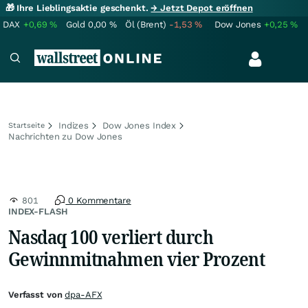
🎁 Ihre Lieblingsaktie geschenkt.
→ Jetzt Depot eröffnen
DAX
+0,69
%
Gold
0,00
%
Öl (Brent)
-1,53
%
Dow Jones
+0,25
%
Indizes
Dow Jones Index
Startseite
Nachrichten zu Dow Jones
801
0 Kommentare
INDEX-FLASH
Nasdaq 100 verliert durch
Gewinnmitnahmen vier Prozent
Verfasst von
dpa-AFX