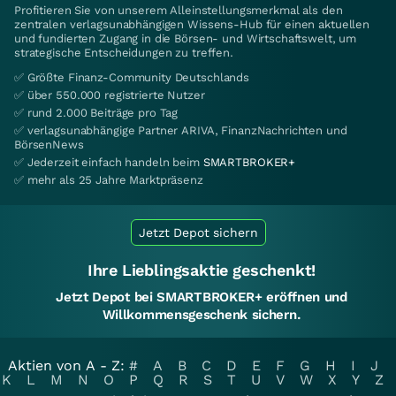
Profitieren Sie von unserem Alleinstellungsmerkmal als den
zentralen verlagsunabhängigen Wissens-Hub für einen aktuellen
und fundierten Zugang in die Börsen- und Wirtschaftswelt, um
strategische Entscheidungen zu treffen.
✅ Größte Finanz-Community Deutschlands
✅ über 550.000 registrierte Nutzer
✅ rund 2.000 Beiträge pro Tag
✅ verlagsunabhängige Partner ARIVA, FinanzNachrichten und
BörsenNews
✅ Jederzeit einfach handeln beim
SMARTBROKER+
✅ mehr als 25 Jahre Marktpräsenz
Jetzt Depot sichern
Ihre Lieblingsaktie geschenkt!
Jetzt Depot bei SMARTBROKER+ eröffnen und
Willkommensgeschenk sichern.
Aktien von A - Z:
#
A
B
C
D
E
F
G
H
I
J
K
L
M
N
O
P
Q
R
S
T
U
V
W
X
Y
Z