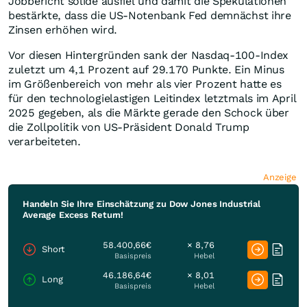
Jobbericht solide ausfiel und damit die Spekulationen
bestärkte, dass die US-Notenbank Fed demnächst ihre
Zinsen erhöhen wird.
Vor diesen Hintergründen sank der Nasdaq-100-Index
zuletzt um 4,1 Prozent auf 29.170 Punkte. Ein Minus
im Größenbereich von mehr als vier Prozent hatte es
für den technologielastigen Leitindex letztmals im April
2025 gegeben, als die Märkte gerade den Schock über
die Zollpolitik von US-Präsident Donald Trump
verarbeiteten.
Anzeige
Handeln Sie Ihre Einschätzung zu Dow Jones Industrial
Average Excess Return!
58.400,66€
× 8,76
Short
Basispreis
Hebel
46.186,64€
× 8,01
Long
Basispreis
Hebel