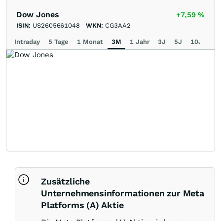
Dow Jones
+7,59
%
ISIN:
US2605661048
WKN:
CG3AA2
Intraday
5 Tage
1 Monat
3M
1 Jahr
3J
5J
10J
Ma
Zusätzliche
Unternehmensinformationen zur Meta
Platforms (A) Aktie