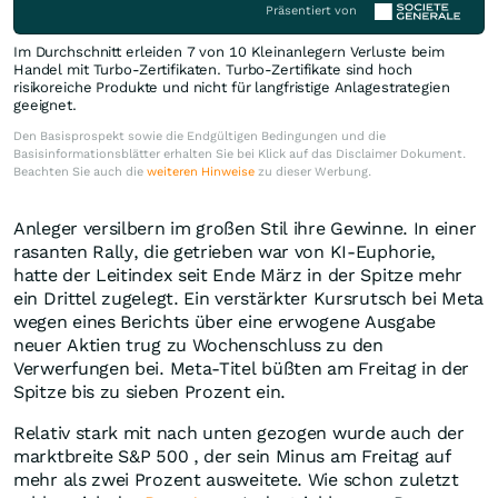
Präsentiert von
Im Durchschnitt erleiden 7 von 10 Kleinanlegern Verluste beim
Handel mit Turbo-Zertifikaten. Turbo-Zertifikate sind hoch
risikoreiche Produkte und nicht für langfristige Anlagestrategien
geeignet.
Den Basisprospekt sowie die Endgültigen Bedingungen und die
Basisinformationsblätter erhalten Sie bei Klick auf das Disclaimer Dokument.
Beachten Sie auch die
weiteren Hinweise
zu dieser Werbung.
Anleger versilbern im großen Stil ihre Gewinne. In einer
rasanten Rally, die getrieben war von KI-Euphorie,
hatte der Leitindex seit Ende März in der Spitze mehr
ein Drittel zugelegt. Ein verstärkter Kursrutsch bei Meta
wegen eines Berichts über eine erwogene Ausgabe
neuer Aktien trug zu Wochenschluss zu den
Verwerfungen bei. Meta-Titel büßten am Freitag in der
Spitze bis zu sieben Prozent ein.
Relativ stark mit nach unten gezogen wurde auch der
marktbreite S&P 500 , der sein Minus am Freitag auf
mehr als zwei Prozent ausweitete. Wie schon zuletzt