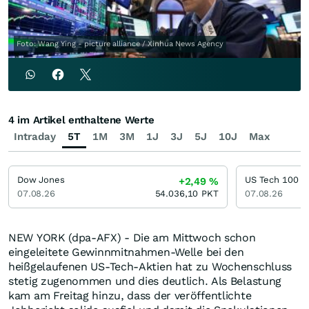
Foto: Wang Ying - picture alliance / Xinhua News Agency
4 im Artikel enthaltene Werte
Intraday
5T
1M
3M
1J
3J
5J
10J
Max
Dow Jones
US Tech 100
+2,49
%
07.08.26
54.036,10
PKT
07.08.26
NEW YORK (dpa-AFX) - Die am Mittwoch schon
eingeleitete Gewinnmitnahmen-Welle bei den
heißgelaufenen US-Tech-Aktien hat zu Wochenschluss
stetig zugenommen und dies deutlich. Als Belastung
kam am Freitag hinzu, dass der veröffentlichte