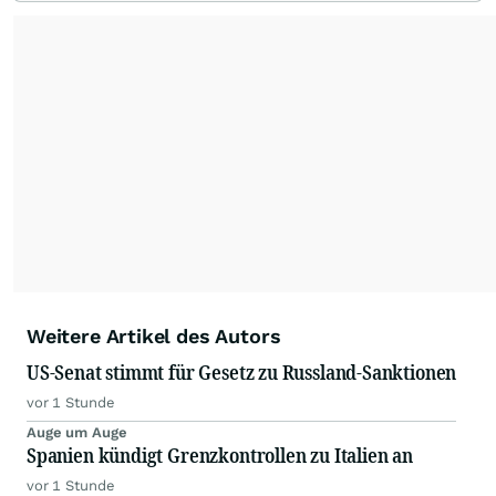
Die Nutzung der Inhalte in Form eines RSS-
Feeds ist ausschließlich für private und nicht
kommerzielle Internetangebote zulässig. Eine
dauerhafte Archivierung der dpa-AFX-
Nachrichten auf diesen Seiten ist nicht zulässig.
Alle Rechte bleiben vorbehalten. (dpa-AFX)
Weitere Artikel des Autors
US-Senat stimmt für Gesetz zu Russland-Sanktionen
vor 1 Stunde
Auge um Auge
Spanien kündigt Grenzkontrollen zu Italien an
vor 1 Stunde