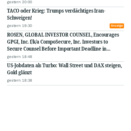
gestern 20:00
TACO oder Krieg: Trumps verdächtiges Iran-
Schweigen!
gestern 19:30
Anzeige
ROSEN, GLOBAL INVESTOR COUNSEL, Encourages
GPGI, Inc. f/k/a CompoSecure, Inc. Investors to
Secure Counsel Before Important Deadline in
Securities Class Action - GPGI, CMPO
gestern 18:48
US-Jobdaten als Turbo: Wall Street und DAX steigen,
Gold glänzt
gestern 18:38