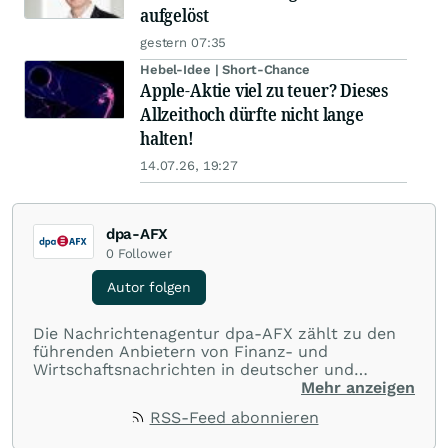
aufgelöst
gestern 07:35
Hebel-Idee | Short-Chance
Apple-Aktie viel zu teuer? Dieses
Allzeithoch dürfte nicht lange
halten!
14.07.26, 19:27
dpa-AFX
0
Follower
Autor folgen
Die Nachrichtenagentur dpa-AFX zählt zu den
führenden Anbietern von Finanz- und
Wirtschaftsnachrichten in deutscher und
englischer Sprache. Gestützt auf ein
Mehr anzeigen
internationales Agentur-Netzwerk berichtet
RSS-Feed abonnieren
dpa-AFX unabhängig, zuverlässig und schnell
von allen wichtigen Finanzstandorten der Welt.