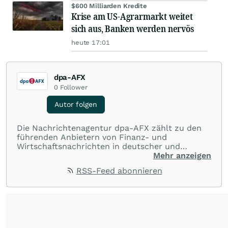
$600 Milliarden Kredite
Krise am US-Agrarmarkt weitet
sich aus, Banken werden nervös
heute 17:01
dpa-AFX
0
Follower
Autor folgen
Die Nachrichtenagentur dpa-AFX zählt zu den
führenden Anbietern von Finanz- und
Wirtschaftsnachrichten in deutscher und
englischer Sprache. Gestützt auf ein
Mehr anzeigen
internationales Agentur-Netzwerk berichtet
RSS-Feed abonnieren
dpa-AFX unabhängig, zuverlässig und schnell
von allen wichtigen Finanzstandorten der Welt.
Die Nutzung der Inhalte in Form eines RSS-
Feeds ist ausschließlich für private und nicht
kommerzielle Internetangebote zulässig. Eine