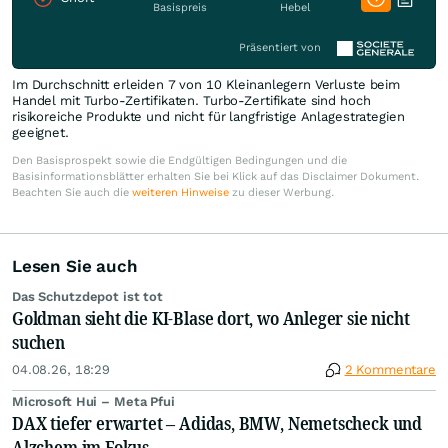
Basispreis
Hebel
Präsentiert von
Im Durchschnitt erleiden 7 von 10 Kleinanlegern Verluste beim
Handel mit Turbo-Zertifikaten. Turbo-Zertifikate sind hoch
risikoreiche Produkte und nicht für langfristige Anlagestrategien
geeignet.
Den Basisprospekt sowie die Endgültigen Bedingungen und die
Basisinformationsblätter erhalten Sie bei Klick auf das Disclaimer Dokument.
Beachten Sie auch die
weiteren Hinweise
zu dieser Werbung.
Lesen Sie auch
Das Schutzdepot ist tot
Goldman sieht die KI-Blase dort, wo Anleger sie nicht
suchen
04.08.26, 18:29
2 Kommentare
Microsoft Hui – Meta Pfui
DAX tiefer erwartet – Adidas, BMW, Nemetscheck und
Alzchem im Fokus