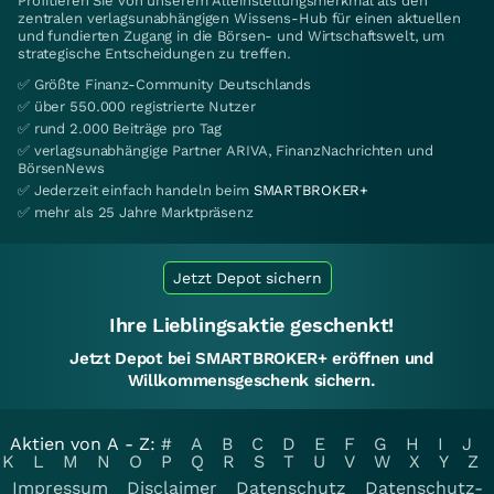
Profitieren Sie von unserem Alleinstellungsmerkmal als den
zentralen verlagsunabhängigen Wissens-Hub für einen aktuellen
und fundierten Zugang in die Börsen- und Wirtschaftswelt, um
strategische Entscheidungen zu treffen.
✅ Größte Finanz-Community Deutschlands
✅ über 550.000 registrierte Nutzer
✅ rund 2.000 Beiträge pro Tag
✅ verlagsunabhängige Partner ARIVA, FinanzNachrichten und
BörsenNews
✅ Jederzeit einfach handeln beim
SMARTBROKER+
✅ mehr als 25 Jahre Marktpräsenz
Jetzt Depot sichern
Ihre Lieblingsaktie geschenkt!
Jetzt Depot bei SMARTBROKER+ eröffnen und
Willkommensgeschenk sichern.
Aktien von A - Z:
#
A
B
C
D
E
F
G
H
I
J
K
L
M
N
O
P
Q
R
S
T
U
V
W
X
Y
Z
Impressum
Disclaimer
Datenschutz
Datenschutz-