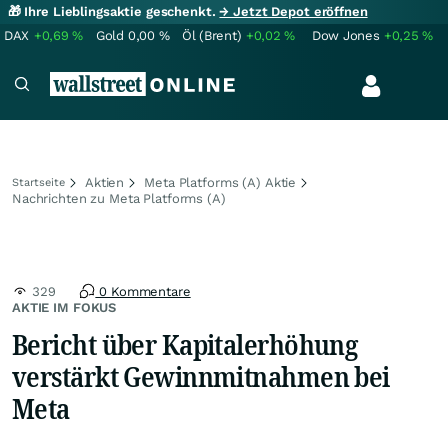
🎁 Ihre Lieblingsaktie geschenkt.
→ Jetzt Depot eröffnen
DAX
+0,69
%
Gold
0,00
%
Öl (Brent)
+0,02
%
Dow Jones
+0,25
%
Aktien
Meta Platforms (A) Aktie
Startseite
Nachrichten zu Meta Platforms (A)
329
0 Kommentare
AKTIE IM FOKUS
Bericht über Kapitalerhöhung
verstärkt Gewinnmitnahmen bei
Meta