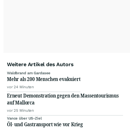
dauerhafte Archivierung der dpa-AFX-
Nachrichten auf diesen Seiten ist nicht zulässig.
Alle Rechte bleiben vorbehalten. (dpa-AFX)
Weitere Artikel des Autors
Waldbrand am Gardasee
Mehr als 200 Menschen evakuiert
vor 24 Minuten
Erneut Demonstration gegen den Massentourismus
auf Mallorca
vor 25 Minuten
Vance über US-Ziel
Öl- und Gastransport wie vor Krieg