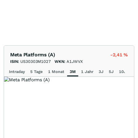
Meta Platforms (A)
-2,41
%
ISIN:
US30303M1027
WKN:
A1JWVX
Intraday
5 Tage
1 Monat
3M
1 Jahr
3J
5J
10J
Ma