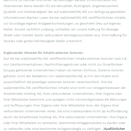
Kenntnis zu nehmen und einen fachkundigen Berater zu konsultieren.Wir
übernehmen keine Gewähr für die Aktualität, Richtigkeit, Angemessenheit,
Qualität und Vollständigkeit der auf wallstreetONLINE zur Verfügung gestellten
Informationen.Machen Leser die bei wallstreetONLINE veröffentlichten Inhalte
zur Grundlage eigener Anlageentscheidungen, so geschieht dies auf eigenes
Risiko. Soweit rechtlich zulässig, schließen wir unsere Haftung für etwaige
direkt oder indirekt damit verbundene Vermögensschäden aus. Eine Haftung für
Vorsatz oder grobe Fahrlässigkeit bleibt unberührt.
Ergänzender Hinweis für Inhalte externer Autoren:
Auf die bei wallstreetONLINE veröffentlichten Inhalte externer Autoren (wie z.B.
von Gastkommentatoren, Nachrichtenagenturen oder nicht zur Smartbroker-
Gruppe gehörende Unternehmen) haben wir keinen Einfluss. Externe Autoren
gehören nicht der Redaktion von wallstreetONLINE an.Für die Inhalte sind
ausschließlich die jeweiligen externen Autoren verantwortlich. Ihre bei
wallstreetONLINE veröffentlichten Inhalte sind nicht von Anlageinteressen der
Smartbroker Holding AG, ihrer verbundenen Unternehmen, ihrer Organe oder
ihrer Mitarbeiter bestimmt und spiegeln nicht notwendigerweise die Meinungen
und Auffassungen ihrer Organe oder ihrer Mitarbeiter bzw. der Organe ihrer
verbundenen Unternehmen wider. Sie sind insbesondere nicht als Aufforderung
durch die Smartbroker Holding AG, ihre verbundenen Unternehmen, ihre Organe
oder ihrer Mitarbeiter zu verstehen, bestimmte Anlageprodukte zu kaufen oder
zu verkaufen oder eine bestimmte Anlagestrategie zu verfolgen. (
Ausführlicher