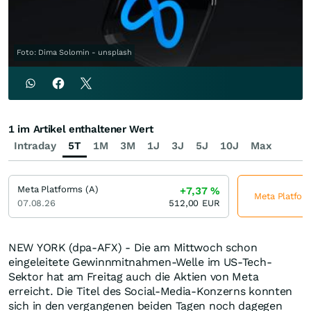
Foto: Dima Solomin - unsplash
1 im Artikel enthaltener Wert
Intraday
5T
1M
3M
1J
3J
5J
10J
Max
Meta Platforms (A)
+7,37
%
Meta Platform
07.08.26
512,00
EUR
NEW YORK (dpa-AFX) - Die am Mittwoch schon
eingeleitete Gewinnmitnahmen-Welle im US-Tech-
Sektor hat am Freitag auch die Aktien von Meta
erreicht. Die Titel des Social-Media-Konzerns konnten
sich in den vergangenen beiden Tagen noch dagegen