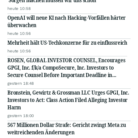
'Sorgen machen müssen wir uns schon'
heute 10:58
OpenAI will neue KI nach Hacking-Vorfällen härter
überwachen
heute 10:56
Mehrheit hält US-Techkonzerne für zu einflussreich
heute 10:56
ROSEN, GLOBAL INVESTOR COUNSEL, Encourages
GPGI, Inc. f/k/a CompoSecure, Inc. Investors to
Secure Counsel Before Important Deadline in
Securities Class Action - GPGI, CMPO
gestern 18:48
Bronstein, Gewirtz & Grossman LLC Urges GPGI, Inc.
Investors to Act: Class Action Filed Alleging Investor
Harm
gestern 18:00
567 Millionen Dollar Strafe: Gericht zwingt Meta zu
weitreichenden Änderungen