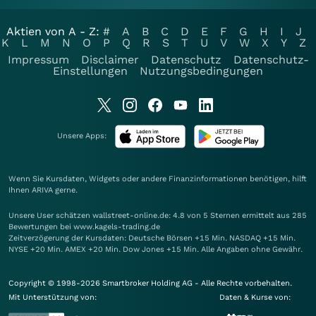
Aktien von A - Z:
#
A
B
C
D
E
F
G
H
I
J
K
L
M
N
O
P
Q
R
S
T
U
V
W
X
Y
Z
Impressum
Disclaimer
Datenschutz
Datenschutz-
Einstellungen
Nutzungsbedingungen
Unsere Apps:
Wenn Sie Kursdaten, Widgets oder andere Finanzinformationen benötigen, hilft
Ihnen
ARIVA
gerne.
Unsere User schätzen wallstreet-online.de: 4.8 von 5 Sternen ermittelt aus 285
Bewertungen bei www.kagels-trading.de
Zeitverzögerung der Kursdaten: Deutsche Börsen +15 Min. NASDAQ +15 Min.
NYSE +20 Min. AMEX +20 Min. Dow Jones +15 Min. Alle Angaben ohne Gewähr.
Copyright © 1998-2026 Smartbroker Holding AG - Alle Rechte vorbehalten.
Mit Unterstützung von:
Daten & Kurse von: