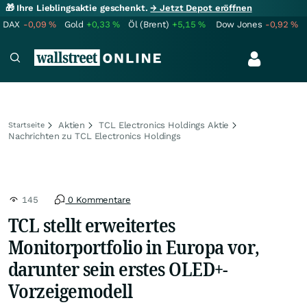
🎁 Ihre Lieblingsaktie geschenkt.
→ Jetzt Depot eröffnen
DAX
-0,09
%
Gold
+0,33
%
Öl (Brent)
+5,15
%
Dow Jones
-0,92
%
Aktien
TCL Electronics Holdings Aktie
Startseite
Nachrichten zu TCL Electronics Holdings
145
0 Kommentare
TCL stellt erweitertes
Monitorportfolio in Europa vor,
darunter sein erstes OLED+-
Vorzeigemodell