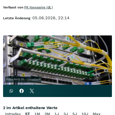
Verfasst von
PR Newswire (dt.)
05.06.2026, 22:14
Letzte Änderung
Foto: Kirill Sh - Unsplash
2 im Artikel enthaltene Werte
Intraday
5T
1M
3M
1J
3J
5J
10J
Max