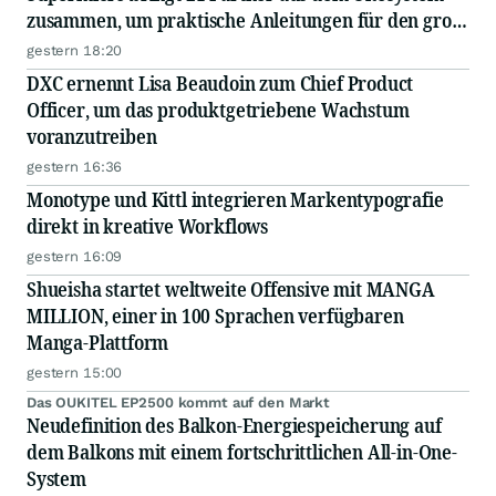
zusammen, um praktische Anleitungen für den groß
angelegten Einsatz von KI in Unternehmen
gestern 18:20
auszutauschen
DXC ernennt Lisa Beaudoin zum Chief Product
Officer, um das produktgetriebene Wachstum
voranzutreiben
gestern 16:36
Monotype und Kittl integrieren Markentypografie
direkt in kreative Workflows
gestern 16:09
Shueisha startet weltweite Offensive mit MANGA
MILLION, einer in 100 Sprachen verfügbaren
Manga-Plattform
gestern 15:00
Das OUKITEL EP2500 kommt auf den Markt
Neudefinition des Balkon-Energiespeicherung auf
dem Balkons mit einem fortschrittlichen All-in-One-
System