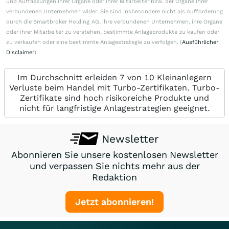
und Auffassungen ihrer Organe oder ihrer Mitarbeiter bzw. der Organe ihrer
verbundenen Unternehmen wider. Sie sind insbesondere nicht als Aufforderung
durch die Smartbroker Holding AG, ihre verbundenen Unternehmen, ihre Organe
oder ihrer Mitarbeiter zu verstehen, bestimmte Anlageprodukte zu kaufen oder
zu verkaufen oder eine bestimmte Anlagestrategie zu verfolgen. (
Ausführlicher
Disclaimer
)
Im Durchschnitt erleiden 7 von 10 Kleinanlegern
Verluste beim Handel mit Turbo-Zertifikaten. Turbo-
Zertifikate sind hoch risikoreiche Produkte und
nicht für langfristige Anlagestrategien geeignet.
Newsletter
Abonnieren Sie unsere kostenlosen Newsletter
und verpassen Sie nichts mehr aus der
Redaktion
Jetzt abonnieren!