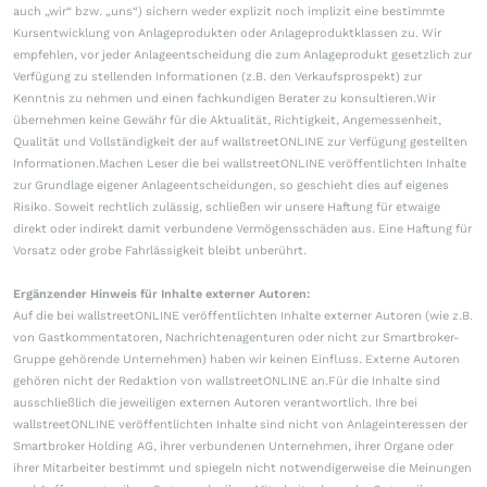
auch „wir“ bzw. „uns“) sichern weder explizit noch implizit eine bestimmte
Kursentwicklung von Anlageprodukten oder Anlageproduktklassen zu. Wir
empfehlen, vor jeder Anlageentscheidung die zum Anlageprodukt gesetzlich zur
Verfügung zu stellenden Informationen (z.B. den Verkaufsprospekt) zur
Kenntnis zu nehmen und einen fachkundigen Berater zu konsultieren.Wir
übernehmen keine Gewähr für die Aktualität, Richtigkeit, Angemessenheit,
Qualität und Vollständigkeit der auf wallstreetONLINE zur Verfügung gestellten
Informationen.Machen Leser die bei wallstreetONLINE veröffentlichten Inhalte
zur Grundlage eigener Anlageentscheidungen, so geschieht dies auf eigenes
Risiko. Soweit rechtlich zulässig, schließen wir unsere Haftung für etwaige
direkt oder indirekt damit verbundene Vermögensschäden aus. Eine Haftung für
Vorsatz oder grobe Fahrlässigkeit bleibt unberührt.
Ergänzender Hinweis für Inhalte externer Autoren:
Auf die bei wallstreetONLINE veröffentlichten Inhalte externer Autoren (wie z.B.
von Gastkommentatoren, Nachrichtenagenturen oder nicht zur Smartbroker-
Gruppe gehörende Unternehmen) haben wir keinen Einfluss. Externe Autoren
gehören nicht der Redaktion von wallstreetONLINE an.Für die Inhalte sind
ausschließlich die jeweiligen externen Autoren verantwortlich. Ihre bei
wallstreetONLINE veröffentlichten Inhalte sind nicht von Anlageinteressen der
Smartbroker Holding AG, ihrer verbundenen Unternehmen, ihrer Organe oder
ihrer Mitarbeiter bestimmt und spiegeln nicht notwendigerweise die Meinungen