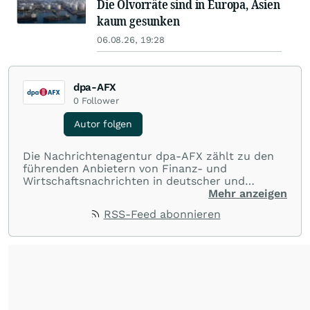
Die Ölvorräte sind in Europa, Asien
kaum gesunken
06.08.26, 19:28
dpa-AFX
0
Follower
Autor folgen
Die Nachrichtenagentur dpa-AFX zählt zu den
führenden Anbietern von Finanz- und
Wirtschaftsnachrichten in deutscher und
englischer Sprache. Gestützt auf ein
Mehr anzeigen
internationales Agentur-Netzwerk berichtet
RSS-Feed abonnieren
dpa-AFX unabhängig, zuverlässig und schnell
von allen wichtigen Finanzstandorten der Welt.
Die Nutzung der Inhalte in Form eines RSS-
Feeds ist ausschließlich für private und nicht
kommerzielle Internetangebote zulässig. Eine
dauerhafte Archivierung der dpa-AFX-
Nachrichten auf diesen Seiten ist nicht zulässig.