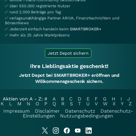
✅ über 550.000 registrierte Nutzer
✅ rund 2.000 Beiträge pro Tag
✅ verlagsunabhängige Partner ARIVA, FinanzNachrichten und
BörsenNews
✅ Jederzeit einfach handeln beim
SMARTBROKER+
✅ mehr als 25 Jahre Marktpräsenz
Jetzt Depot sichern
Ihre Lieblingsaktie geschenkt!
Jetzt Depot bei SMARTBROKER+ eröffnen und
Willkommensgeschenk sichern.
Aktien von A - Z:
#
A
B
C
D
E
F
G
H
I
J
K
L
M
N
O
P
Q
R
S
T
U
V
W
X
Y
Z
Impressum
Disclaimer
Datenschutz
Datenschutz-
Einstellungen
Nutzungsbedingungen