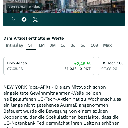
Foto: pexels - pixabay
3 im Artikel enthaltene Werte
Intraday
5T
1M
3M
1J
3J
5J
10J
Max
Dow Jones
US Tech 100
+2,49
%
07.08.26
54.036,10
PKT
07.08.26
NEW YORK (dpa-AFX) - Die am Mittwoch schon
eingeleitete Gewinnmitnahmen-Welle bei den
heißgelaufenen US-Tech-Aktien hat zu Wochenschluss
ein lange nicht gesehenes Ausmaß angenommen.
Befeuert wurde die Bewegung von einem soliden
Jobbericht, der die Spekulationen bestärkte, dass die
US-Notenbank Fed demnächst ihren Leitzins erhöhen