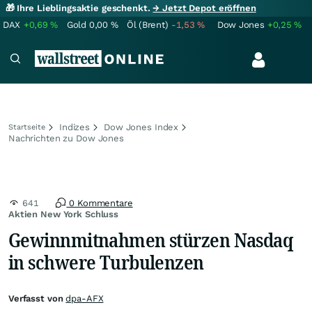
🎁 Ihre Lieblingsaktie geschenkt.
→ Jetzt Depot eröffnen
DAX
+0,69
%
Gold
0,00
%
Öl (Brent)
-1,53
%
Dow Jones
+0,25
%
Indizes
Dow Jones Index
Startseite
Nachrichten zu Dow Jones
641
0 Kommentare
Aktien New York Schluss
Gewinnmitnahmen stürzen Nasdaq
in schwere Turbulenzen
Verfasst von
dpa-AFX