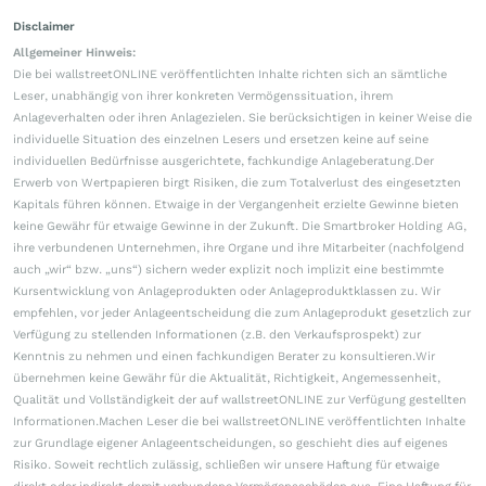
Disclaimer
Allgemeiner Hinweis:
Die bei wallstreetONLINE veröffentlichten Inhalte richten sich an sämtliche
Leser, unabhängig von ihrer konkreten Vermögenssituation, ihrem
Anlageverhalten oder ihren Anlagezielen. Sie berücksichtigen in keiner Weise die
individuelle Situation des einzelnen Lesers und ersetzen keine auf seine
individuellen Bedürfnisse ausgerichtete, fachkundige Anlageberatung.Der
Erwerb von Wertpapieren birgt Risiken, die zum Totalverlust des eingesetzten
Kapitals führen können. Etwaige in der Vergangenheit erzielte Gewinne bieten
keine Gewähr für etwaige Gewinne in der Zukunft. Die Smartbroker Holding AG,
ihre verbundenen Unternehmen, ihre Organe und ihre Mitarbeiter (nachfolgend
auch „wir“ bzw. „uns“) sichern weder explizit noch implizit eine bestimmte
Kursentwicklung von Anlageprodukten oder Anlageproduktklassen zu. Wir
empfehlen, vor jeder Anlageentscheidung die zum Anlageprodukt gesetzlich zur
Verfügung zu stellenden Informationen (z.B. den Verkaufsprospekt) zur
Kenntnis zu nehmen und einen fachkundigen Berater zu konsultieren.Wir
übernehmen keine Gewähr für die Aktualität, Richtigkeit, Angemessenheit,
Qualität und Vollständigkeit der auf wallstreetONLINE zur Verfügung gestellten
Informationen.Machen Leser die bei wallstreetONLINE veröffentlichten Inhalte
zur Grundlage eigener Anlageentscheidungen, so geschieht dies auf eigenes
Risiko. Soweit rechtlich zulässig, schließen wir unsere Haftung für etwaige