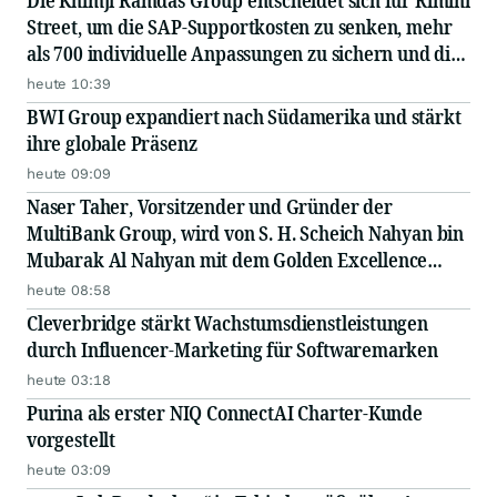
Die Khimji Ramdas Group entscheidet sich für Rimini
Street, um die SAP-Supportkosten zu senken, mehr
als 700 individuelle Anpassungen zu sichern und die
Einsparungen in Innovationen zu reinvestieren
heute 10:39
BWI Group expandiert nach Südamerika und stärkt
ihre globale Präsenz
heute 09:09
Naser Taher, Vorsitzender und Gründer der
MultiBank Group, wird von S. H. Scheich Nahyan bin
Mubarak Al Nahyan mit dem Golden Excellence
Award für herausragende Leistungen in den
heute 08:58
Bereichen FinTech, digitale Vermögenswerte und
Cleverbridge stärkt Wachstumsdienstleistungen
Blockchain ausgezeichnet
durch Influencer-Marketing für Softwaremarken
heute 03:18
Purina als erster NIQ ConnectAI Charter-Kunde
vorgestellt
heute 03:09