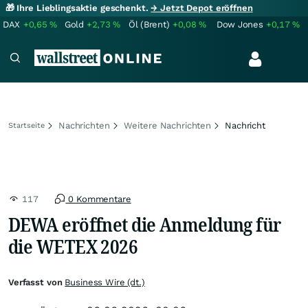
🎁 Ihre Lieblingsaktie geschenkt.
→ Jetzt Depot eröffnen
DAX
+0,65
%
Gold
+2,73
%
Öl (Brent)
+0,08
%
Dow Jones
+0,17
%
Nachrichten
Weitere Nachrichten
Nachricht
Startseite
117
0 Kommentare
DEWA eröffnet die Anmeldung für
die WETEX 2026
Verfasst von
Business Wire (dt.)