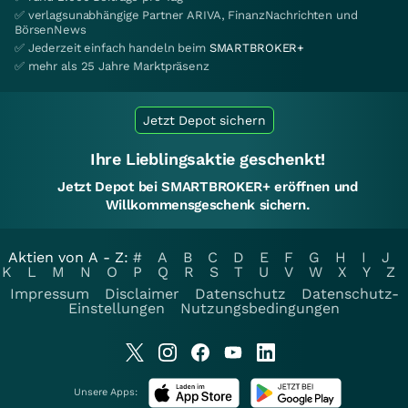
✅ verlagsunabhängige Partner ARIVA, FinanzNachrichten und
BörsenNews
✅ Jederzeit einfach handeln beim
SMARTBROKER+
✅ mehr als 25 Jahre Marktpräsenz
Jetzt Depot sichern
Ihre Lieblingsaktie geschenkt!
Jetzt Depot bei SMARTBROKER+ eröffnen und
Willkommensgeschenk sichern.
Aktien von A - Z:
#
A
B
C
D
E
F
G
H
I
J
K
L
M
N
O
P
Q
R
S
T
U
V
W
X
Y
Z
Impressum
Disclaimer
Datenschutz
Datenschutz-
Einstellungen
Nutzungsbedingungen
Unsere Apps: