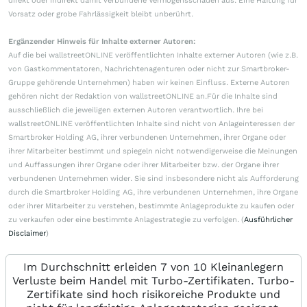
direkt oder indirekt damit verbundene Vermögensschäden aus. Eine Haftung für
Vorsatz oder grobe Fahrlässigkeit bleibt unberührt.
Ergänzender Hinweis für Inhalte externer Autoren:
Auf die bei wallstreetONLINE veröffentlichten Inhalte externer Autoren (wie z.B.
von Gastkommentatoren, Nachrichtenagenturen oder nicht zur Smartbroker-
Gruppe gehörende Unternehmen) haben wir keinen Einfluss. Externe Autoren
gehören nicht der Redaktion von wallstreetONLINE an.Für die Inhalte sind
ausschließlich die jeweiligen externen Autoren verantwortlich. Ihre bei
wallstreetONLINE veröffentlichten Inhalte sind nicht von Anlageinteressen der
Smartbroker Holding AG, ihrer verbundenen Unternehmen, ihrer Organe oder
ihrer Mitarbeiter bestimmt und spiegeln nicht notwendigerweise die Meinungen
und Auffassungen ihrer Organe oder ihrer Mitarbeiter bzw. der Organe ihrer
verbundenen Unternehmen wider. Sie sind insbesondere nicht als Aufforderung
durch die Smartbroker Holding AG, ihre verbundenen Unternehmen, ihre Organe
oder ihrer Mitarbeiter zu verstehen, bestimmte Anlageprodukte zu kaufen oder
zu verkaufen oder eine bestimmte Anlagestrategie zu verfolgen. (
Ausführlicher
Disclaimer
)
Im Durchschnitt erleiden 7 von 10 Kleinanlegern
Verluste beim Handel mit Turbo-Zertifikaten. Turbo-
Zertifikate sind hoch risikoreiche Produkte und