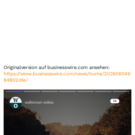
Originalversion auf businesswire.com ansehen:
https://www.businesswire.com/news/home/202606049
84802/de/
Skip