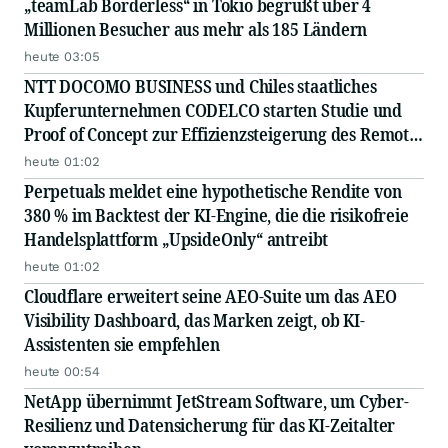
„teamLab Borderless“ in Tokio begrüßt über 4
Millionen Besucher aus mehr als 185 Ländern
heute 03:05
NTT DOCOMO BUSINESS und Chiles staatliches
Kupferunternehmen CODELCO starten Studie und
Proof of Concept zur Effizienzsteigerung des Remote-
Betriebs von Kupferminen mittels IOWN APN
heute 01:02
Perpetuals meldet eine hypothetische Rendite von
380 % im Backtest der KI-Engine, die die risikofreie
Handelsplattform „UpsideOnly“ antreibt
heute 01:02
Cloudflare erweitert seine AEO-Suite um das AEO
Visibility Dashboard, das Marken zeigt, ob KI-
Assistenten sie empfehlen
heute 00:54
NetApp übernimmt JetStream Software, um Cyber-
Resilienz und Datensicherung für das KI-Zeitalter