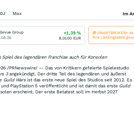
0J
Max
Im Ar
llevue Group
+1,39
%
🎁 SMARTBROKER+ Akt
Ihre Lieblingsaktie ge
.08.26
8,0100
EUR
 Spiel des legendären Franchise auch für Konsolen
026
/PRNewswire/ -- Das von Kritikern gefeierte Spielestudio
rs 3
angekündigt. Der dritte Teil des legendären und äußerst
se
Guild Wars
ist das erste neue Spiel des Studios seit 2012. Es
und PlayStation 5 veröffentlicht und ist damit das erste
Guild
solen erscheint. Der erste Betatest soll im Herbst 2027