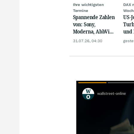
Ihre wichtigsten
DAX 
Termine
Woch
Spannende Zahlen
US-J
von: Sony,
Turb
Moderna, AbbVie,
und 
Eaton,
Gold
31.07.26, 04:30
geste
ExxonMobil, Linde
und Puma!