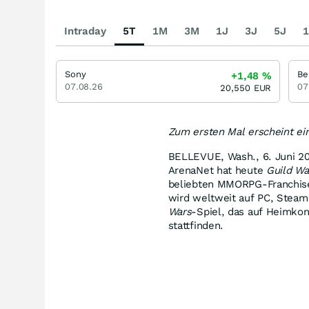
Intraday
5T
1M
3M
1J
3J
5J
1
Sony
Be
+1,48
%
07.08.26
07
20,550
EUR
Zum ersten Mal erscheint ein
BELLEVUE, Wash.
,
6. Juni 2
ArenaNet hat heute
Guild Wa
beliebten MMORPG-Franchi
wird weltweit auf PC, Steam 
Wars
-Spiel, das auf Heimkon
stattfinden.