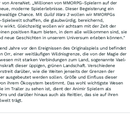
r von ArenaNet. „Millionen von MMORPG-Spielern auf der
eue, moderne Spielerlebnisse. Dieser Begeisterung ein
gewaltige Chance. Mit
Guild Wars 3
wollen wir MMORPGs
-Spielwelt schaffen, die glaubwürdig, bereichernd,
v wirkt. Gleichzeitig wollen wir achtsam mit der Zeit der
inen positiven Raum bieten, in dem alle willkommen sind, sie
d neue Geschichten in unserem Universum erleben können."
end Jahre vor den Ereignissen des Originalspiels und befindet
on Orr, einer weitläufigen Wildnisgrenze, die von der Magie der
rwesen mit starken Verbindungen zum Land, sogenannte Vael-
nskraft dieser üppigen, grünen Landschaft. Verschiedene
rstreit darüber, wie die Weiten jenseits der Grenzen der
aber ausgebeutet werden sollen. Größe und Einfluss dieser
 von ihrem Ökosystem bestimmt. Das wohl wichtigste Wesen
ie im Trailer zu sehen ist, dient der Animir Spielern als
rs und darüber hinaus auch als Reittier, das sie auf ihren
lwelt trägt.