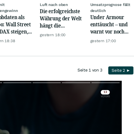
mit
Luft nach oben
Umsatzprognose fällt
Die erfolgreichste
engewinn
deutlich
obdaten als
Under Armour
Währung der Welt
o: Wall Street
enttäuscht – und
hängt die
DAX steigen,
warnt vor noch
Konkurrenz ab
gestern 18:00
 glänzt
schwächeren
rn 18:38
gestern 17:00
Geschäften
Seite 1 von 3
Seite 2 ►
Skip