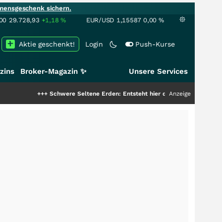
mensgeschenk sichern.
00
29.728,93
+1,18
%
EUR/USD
1,15587
0,00
%
Aktie geschenkt!
Login
Push-Kurse
zins
Broker-Magazin ✨
Unsere Services
chwere Seltene Erden: Entsteht hier die nächste Milliardenstory?
Anzeige
+++