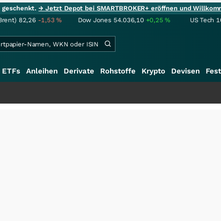
ie geschenkt.
→ Jetzt Depot bei SMARTBROKER+ eröffnen und Willkom
Brent)
82,26
-1,53
%
Dow Jones
54.036,10
+0,25
%
US Tech 1
ETFs
Anleihen
Derivate
Rohstoffe
Krypto
Devisen
Fest
+++
S