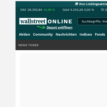
🎁 Ihre Lieblingsakt
DAX
26.355,84
+0,69
%
Gold
4.342,26
0,00
%
Öl (
Depot eröffnen
Aktien
Community
Nachrichten
Indizes
Fonds
NEWS TICKER