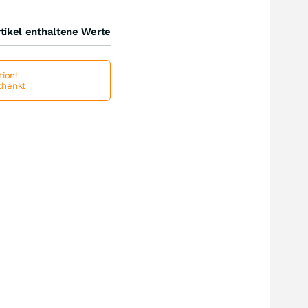
tikel enthaltene Werte
ion!
schenkt