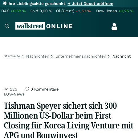
🎁 Ihre Lieblingsaktie geschenkt.
→ Jetzt Depot eröffnen
DAX
+0,69
%
Gold
0,00
%
Öl (Brent)
-1,53
%
Dow Jones
+0,25
%
Nachrichten
Unternehmensnachrichten
Nachricht
Startseite
125
0 Kommentare
EQS-News
Tishman Speyer sichert sich 300
Millionen US-Dollar beim First
Closing für Korea Living Venture mit
APG und Bouwinvest