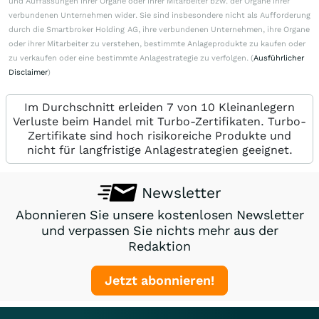
und Auffassungen ihrer Organe oder ihrer Mitarbeiter bzw. der Organe ihrer
verbundenen Unternehmen wider. Sie sind insbesondere nicht als Aufforderung
durch die Smartbroker Holding AG, ihre verbundenen Unternehmen, ihre Organe
oder ihrer Mitarbeiter zu verstehen, bestimmte Anlageprodukte zu kaufen oder
zu verkaufen oder eine bestimmte Anlagestrategie zu verfolgen. (
Ausführlicher
Disclaimer
)
Im Durchschnitt erleiden 7 von 10 Kleinanlegern
Verluste beim Handel mit Turbo-Zertifikaten. Turbo-
Zertifikate sind hoch risikoreiche Produkte und
nicht für langfristige Anlagestrategien geeignet.
Newsletter
Abonnieren Sie unsere kostenlosen Newsletter
und verpassen Sie nichts mehr aus der
Redaktion
Jetzt abonnieren!