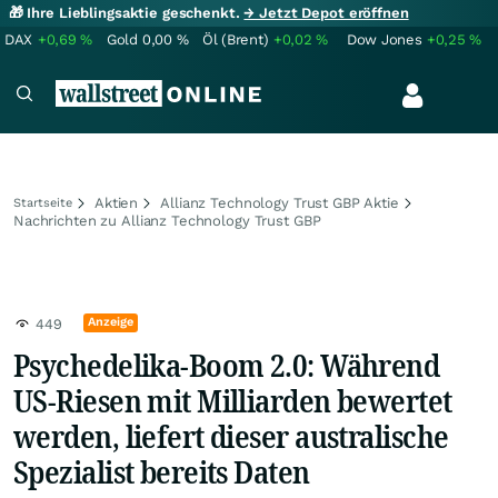
🎁 Ihre Lieblingsaktie geschenkt.
→ Jetzt Depot eröffnen
DAX
+0,69
%
Gold
0,00
%
Öl (Brent)
+0,02
%
Dow Jones
+0,25
%
Aktien
Allianz Technology Trust GBP Aktie
Startseite
Nachrichten zu Allianz Technology Trust GBP
Anzeige
449
Psychedelika-Boom 2.0: Während
US-Riesen mit Milliarden bewertet
werden, liefert dieser australische
Spezialist bereits Daten