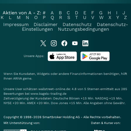
Aktien von A - Z:
#
A
B
C
D
E
F
G
H
I
J
K
L
M
N
O
P
Q
R
S
T
U
V
W
X
Y
Z
Impressum
Disclaimer
Datenschutz
Datenschutz-
Einstellungen
Nutzungsbedingungen
Unsere Apps:
Wenn Sie Kursdaten, Widgets oder andere Finanzinformationen benötigen, hilft
Ihnen
ARIVA
gerne.
Unsere User schätzen wallstreet-online.de: 4.8 von 5 Sternen ermittelt aus 285
Bewertungen bei www.kagels-trading.de
Zeitverzögerung der Kursdaten: Deutsche Börsen +15 Min. NASDAQ +15 Min.
NYSE +20 Min. AMEX +20 Min. Dow Jones +15 Min. Alle Angaben ohne Gewähr.
Copyright © 1998-2026 Smartbroker Holding AG - Alle Rechte vorbehalten.
Mit Unterstützung von:
Daten & Kurse von: