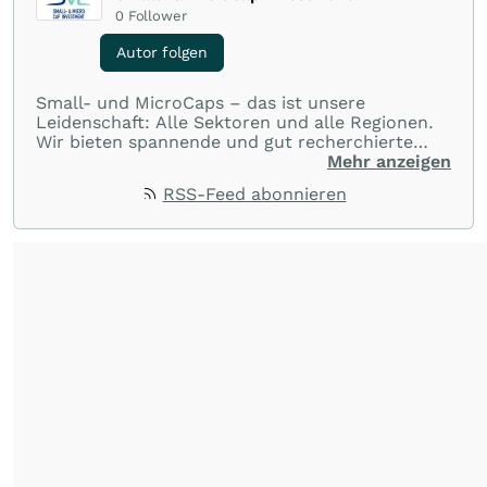
0
Follower
Autor folgen
Small- und MicroCaps – das ist unsere
Leidenschaft: Alle Sektoren und alle Regionen.
Wir bieten spannende und gut recherchierte
Einblicke in branchen- und marktbezogene
Mehr anzeigen
Nachrichten. Unsere Journalisten verfügen über
RSS-Feed abonnieren
umfangreiche Erfahrungen in der Branche und
berichten über ihre jeweiligen Sektoren, damit
Sie die neuesten Nachrichten von einigen der
besten Reporter des Landes erhalten.