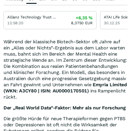
Allianz Technology Trust GBP
ATAI Life Scie
+6,35
%
12:58:20
8,3750
EUR
30.12.25
Während der klassische Biotech-Sektor oft Jahre auf
ein „Alles oder Nichts“-Ergebnis aus dem Labor warten
muss, bahnt sich im Bereich der Mental Health eine
strategische Wende an. Im Zentrum dieser Entwicklung:
Die Kombination aus realen Patientenbehandlungen
und klinischer Forschung. Ein Modell, das besonders in
Australien durch eine progressive Gesetzgebung massiv
an Fahrt gewinnt und Unternehmen wie
Emyria Limited
(WKN: A3CY80 | ISIN: AU0000170501)
ins Rampenlicht
rückt.
Der „Real World Data“-Faktor: Mehr als nur Forschung
Die größte Hürde für neue Therapieformen gegen PTBS
oder Depressionen ist oft nicht die Wirksamkeit der
Substanzen selbst, sondern die Evidenz für