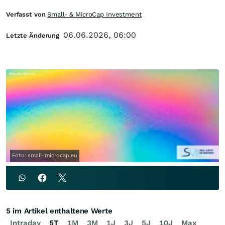
Verfasst von
Small- & MicroCap Investment
06.06.2026, 06:00
Letzte Änderung
Foto: small-microcap.eu
5 im Artikel enthaltene Werte
Intraday
5T
1M
3M
1J
3J
5J
10J
Max