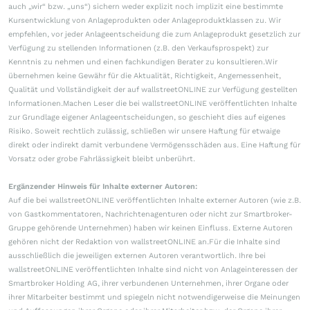
auch „wir“ bzw. „uns“) sichern weder explizit noch implizit eine bestimmte
Kursentwicklung von Anlageprodukten oder Anlageproduktklassen zu. Wir
empfehlen, vor jeder Anlageentscheidung die zum Anlageprodukt gesetzlich zur
Verfügung zu stellenden Informationen (z.B. den Verkaufsprospekt) zur
Kenntnis zu nehmen und einen fachkundigen Berater zu konsultieren.Wir
übernehmen keine Gewähr für die Aktualität, Richtigkeit, Angemessenheit,
Qualität und Vollständigkeit der auf wallstreetONLINE zur Verfügung gestellten
Informationen.Machen Leser die bei wallstreetONLINE veröffentlichten Inhalte
zur Grundlage eigener Anlageentscheidungen, so geschieht dies auf eigenes
Risiko. Soweit rechtlich zulässig, schließen wir unsere Haftung für etwaige
direkt oder indirekt damit verbundene Vermögensschäden aus. Eine Haftung für
Vorsatz oder grobe Fahrlässigkeit bleibt unberührt.
Ergänzender Hinweis für Inhalte externer Autoren:
Auf die bei wallstreetONLINE veröffentlichten Inhalte externer Autoren (wie z.B.
von Gastkommentatoren, Nachrichtenagenturen oder nicht zur Smartbroker-
Gruppe gehörende Unternehmen) haben wir keinen Einfluss. Externe Autoren
gehören nicht der Redaktion von wallstreetONLINE an.Für die Inhalte sind
ausschließlich die jeweiligen externen Autoren verantwortlich. Ihre bei
wallstreetONLINE veröffentlichten Inhalte sind nicht von Anlageinteressen der
Smartbroker Holding AG, ihrer verbundenen Unternehmen, ihrer Organe oder
ihrer Mitarbeiter bestimmt und spiegeln nicht notwendigerweise die Meinungen