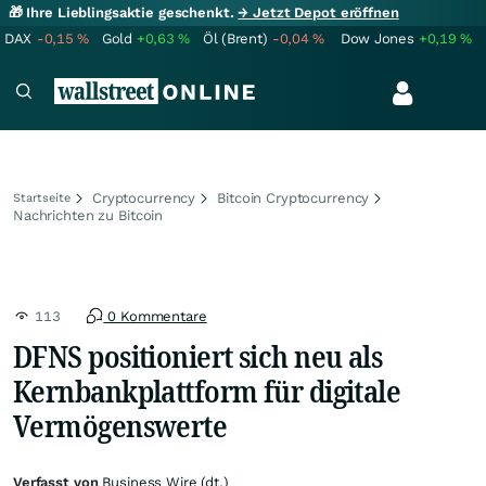
🎁 Ihre Lieblingsaktie geschenkt.
→ Jetzt Depot eröffnen
DAX
-0,15
%
Gold
+0,63
%
Öl (Brent)
-0,04
%
Dow Jones
+0,19
%
Cryptocurrency
Bitcoin Cryptocurrency
Startseite
Nachrichten zu Bitcoin
113
0 Kommentare
DFNS positioniert sich neu als
Kernbankplattform für digitale
Vermögenswerte
Verfasst von
Business Wire (dt.)