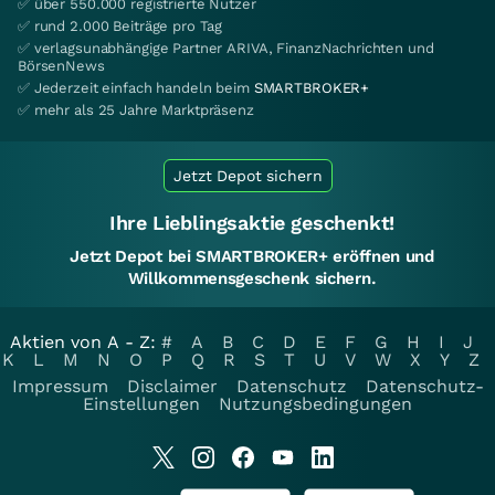
✅ über 550.000 registrierte Nutzer
✅ rund 2.000 Beiträge pro Tag
✅ verlagsunabhängige Partner ARIVA, FinanzNachrichten und
BörsenNews
✅ Jederzeit einfach handeln beim
SMARTBROKER+
✅ mehr als 25 Jahre Marktpräsenz
Jetzt Depot sichern
Ihre Lieblingsaktie geschenkt!
Jetzt Depot bei SMARTBROKER+ eröffnen und
Willkommensgeschenk sichern.
Aktien von A - Z:
#
A
B
C
D
E
F
G
H
I
J
K
L
M
N
O
P
Q
R
S
T
U
V
W
X
Y
Z
Impressum
Disclaimer
Datenschutz
Datenschutz-
Einstellungen
Nutzungsbedingungen