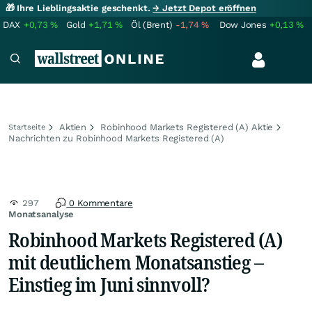
🎁 Ihre Lieblingsaktie geschenkt.
→ Jetzt Depot eröffnen
DAX
+0,73
%
Gold
+1,71
%
Öl (Brent)
-1,74
%
Dow Jones
+0,13
%
Aktien
Robinhood Markets Registered (A) Aktie
Startseite
Nachrichten zu Robinhood Markets Registered (A)
297
0 Kommentare
Monatsanalyse
Robinhood Markets Registered (A)
mit deutlichem Monatsanstieg –
Einstieg im Juni sinnvoll?