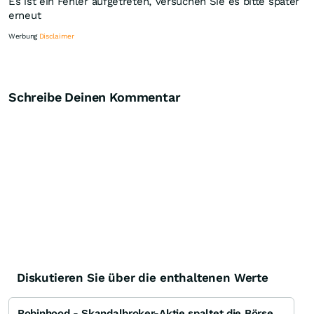
Es ist ein Fehler aufgetreten, versuchen Sie es bitte später
erneut
Werbung
Disclaimer
Schreibe Deinen Kommentar
Knock-Out-Suche
Optionsschein-Suche
Zertifikate-Suche
Diskutieren Sie über die enthaltenen Werte
Robinhood - Skandalbroker-Aktie spaltet die Börsenwelt