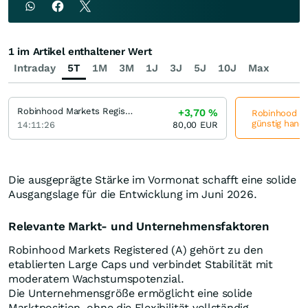
1 im Artikel enthaltener Wert
Intraday
5T
1M
3M
1J
3J
5J
10J
Max
Robinhood Markets Registered (A)
+3,70
%
Robinhood Mar
günstig hande
14:11:26
80,00
EUR
Die ausgeprägte Stärke im Vormonat schafft eine solide
Ausgangslage für die Entwicklung im Juni 2026.
Relevante Markt- und Unternehmensfaktoren
Robinhood Markets Registered (A) gehört zu den
etablierten Large Caps und verbindet Stabilität mit
moderatem Wachstumspotenzial.
Die Unternehmensgröße ermöglicht eine solide
Marktposition, ohne die Flexibilität vollständig