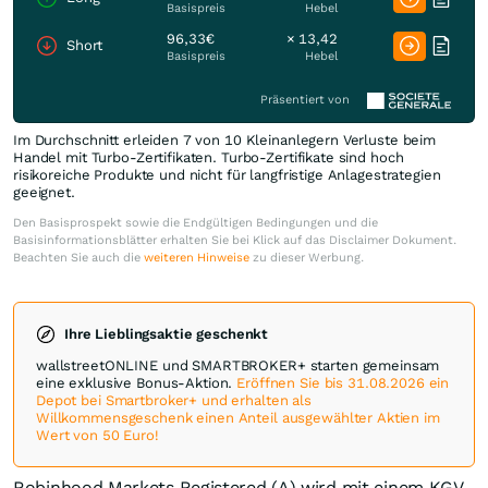
Basispreis
Hebel
96,33€
× 13,42
Short
Basispreis
Hebel
Präsentiert von
Im Durchschnitt erleiden 7 von 10 Kleinanlegern Verluste beim
Handel mit Turbo-Zertifikaten. Turbo-Zertifikate sind hoch
risikoreiche Produkte und nicht für langfristige Anlagestrategien
geeignet.
Den Basisprospekt sowie die Endgültigen Bedingungen und die
Basisinformationsblätter erhalten Sie bei Klick auf das Disclaimer Dokument.
Beachten Sie auch die
weiteren Hinweise
zu dieser Werbung.
Ihre Lieblingsaktie geschenkt
wallstreetONLINE und SMARTBROKER+ starten gemeinsam
eine exklusive Bonus-Aktion.
Eröffnen Sie bis 31.08.2026 ein
Depot bei Smartbroker+ und erhalten als
Willkommensgeschenk einen Anteil ausgewählter Aktien im
Wert von 50 Euro!
Robinhood Markets Registered (A) wird mit einem KGV