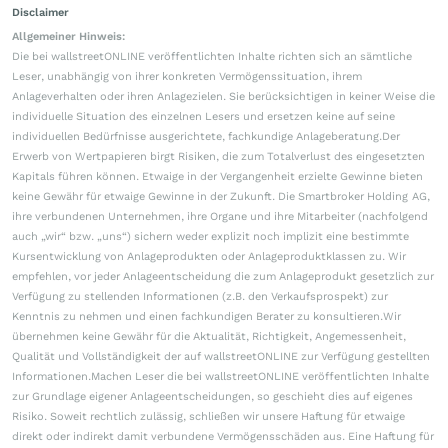
Disclaimer
Allgemeiner Hinweis:
Die bei wallstreetONLINE veröffentlichten Inhalte richten sich an sämtliche
Leser, unabhängig von ihrer konkreten Vermögenssituation, ihrem
Anlageverhalten oder ihren Anlagezielen. Sie berücksichtigen in keiner Weise die
individuelle Situation des einzelnen Lesers und ersetzen keine auf seine
individuellen Bedürfnisse ausgerichtete, fachkundige Anlageberatung.Der
Erwerb von Wertpapieren birgt Risiken, die zum Totalverlust des eingesetzten
Kapitals führen können. Etwaige in der Vergangenheit erzielte Gewinne bieten
keine Gewähr für etwaige Gewinne in der Zukunft. Die Smartbroker Holding AG,
ihre verbundenen Unternehmen, ihre Organe und ihre Mitarbeiter (nachfolgend
auch „wir“ bzw. „uns“) sichern weder explizit noch implizit eine bestimmte
Kursentwicklung von Anlageprodukten oder Anlageproduktklassen zu. Wir
empfehlen, vor jeder Anlageentscheidung die zum Anlageprodukt gesetzlich zur
Verfügung zu stellenden Informationen (z.B. den Verkaufsprospekt) zur
Kenntnis zu nehmen und einen fachkundigen Berater zu konsultieren.Wir
übernehmen keine Gewähr für die Aktualität, Richtigkeit, Angemessenheit,
Qualität und Vollständigkeit der auf wallstreetONLINE zur Verfügung gestellten
Informationen.Machen Leser die bei wallstreetONLINE veröffentlichten Inhalte
zur Grundlage eigener Anlageentscheidungen, so geschieht dies auf eigenes
Risiko. Soweit rechtlich zulässig, schließen wir unsere Haftung für etwaige
direkt oder indirekt damit verbundene Vermögensschäden aus. Eine Haftung für