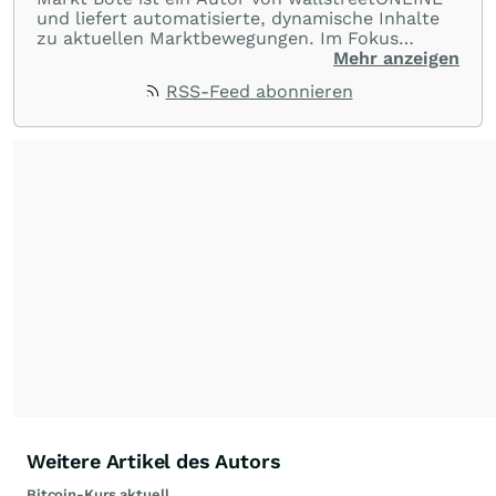
und liefert automatisierte, dynamische Inhalte
zu aktuellen Marktbewegungen. Im Fokus
stehen Tops und Flops, Branchentrends und
Mehr anzeigen
Impulse aus der Community. Ob Tech-Aktien,
RSS-Feed abonnieren
Rohstoffe oder Krypto – die Beiträge sind kurz,
prägnant und regen zur Diskussion an, sodass
Leser schnell einen Überblick gewinnen und
eigene Marktideen entwickeln können.
Weitere Artikel des Autors
Bitcoin-Kurs aktuell