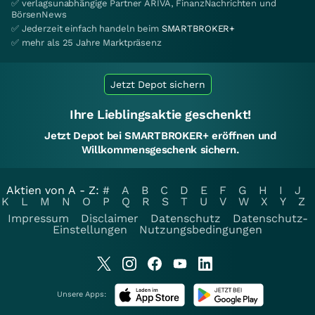
✅ verlagsunabhängige Partner ARIVA, FinanzNachrichten und
BörsenNews
✅ Jederzeit einfach handeln beim
SMARTBROKER+
✅ mehr als 25 Jahre Marktpräsenz
Jetzt Depot sichern
Ihre Lieblingsaktie geschenkt!
Jetzt Depot bei SMARTBROKER+ eröffnen und
Willkommensgeschenk sichern.
Aktien von A - Z:
#
A
B
C
D
E
F
G
H
I
J
K
L
M
N
O
P
Q
R
S
T
U
V
W
X
Y
Z
Impressum
Disclaimer
Datenschutz
Datenschutz-
Einstellungen
Nutzungsbedingungen
Unsere Apps: