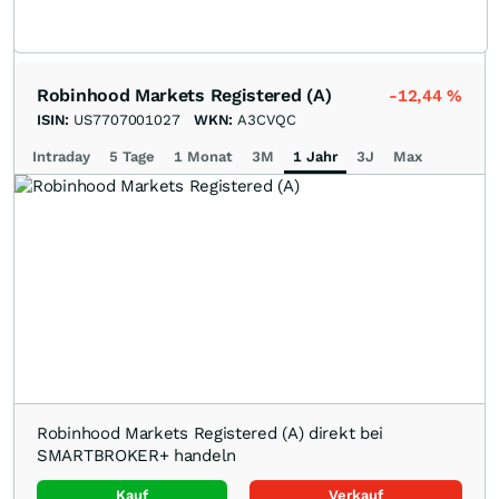
Robinhood Markets Registered (A)
-12,44
%
ISIN:
US7707001027
WKN:
A3CVQC
Intraday
5 Tage
1 Monat
3M
1 Jahr
3J
Max
Robinhood Markets Registered (A) direkt bei
SMARTBROKER+ handeln
Kauf
Verkauf