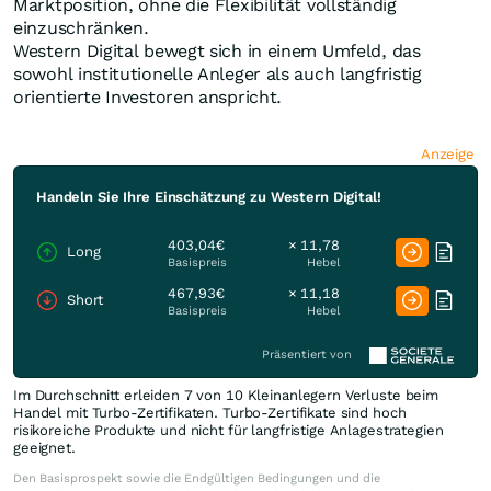
Marktposition, ohne die Flexibilität vollständig
einzuschränken.
Western Digital bewegt sich in einem Umfeld, das
sowohl institutionelle Anleger als auch langfristig
orientierte Investoren anspricht.
Anzeige
Handeln Sie Ihre Einschätzung zu Western Digital!
403,04€
× 11,78
Long
Basispreis
Hebel
467,93€
× 11,18
Short
Basispreis
Hebel
Präsentiert von
Im Durchschnitt erleiden 7 von 10 Kleinanlegern Verluste beim
Handel mit Turbo-Zertifikaten. Turbo-Zertifikate sind hoch
risikoreiche Produkte und nicht für langfristige Anlagestrategien
geeignet.
Den Basisprospekt sowie die Endgültigen Bedingungen und die