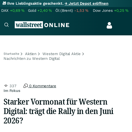
🎁 Ihre Lieblingsaktie geschenkt.
→ Jetzt Depot eröffnen
DAX
+0,69
%
Gold
+2,40
%
Öl (Brent)
-1,53
%
Dow Jones
+0,25
%
Aktien
Western Digital Aktie
Startseite
Nachrichten zu Western Digital
337
0 Kommentare
Im Fokus
Starker Vormonat für Western
Digital: trägt die Rally in den Juni
2026?