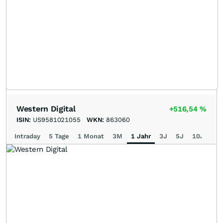
Western Digital
+516,54
%
ISIN:
US9581021055
WKN:
863060
Intraday
5 Tage
1 Monat
3M
1 Jahr
3J
5J
10J
Ma