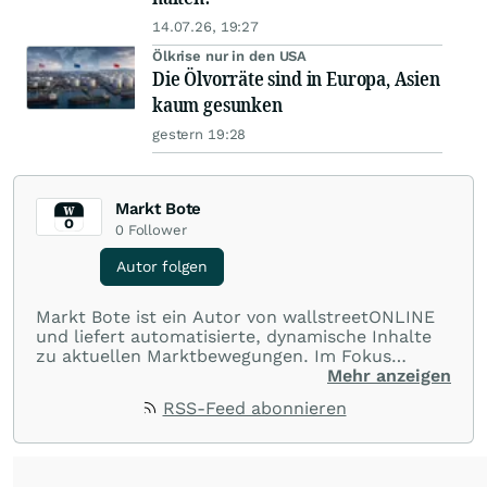
14.07.26, 19:27
Ölkrise nur in den USA
Die Ölvorräte sind in Europa, Asien
kaum gesunken
gestern 19:28
Markt Bote
0
Follower
Autor folgen
Markt Bote ist ein Autor von wallstreetONLINE
und liefert automatisierte, dynamische Inhalte
zu aktuellen Marktbewegungen. Im Fokus
stehen Tops und Flops, Branchentrends und
Mehr anzeigen
Impulse aus der Community. Ob Tech-Aktien,
RSS-Feed abonnieren
Rohstoffe oder Krypto – die Beiträge sind kurz,
prägnant und regen zur Diskussion an, sodass
Leser schnell einen Überblick gewinnen und
eigene Marktideen entwickeln können.