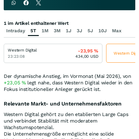
1 im Artikel enthaltener Wert
Intraday
5T
1M
3M
1J
3J
5J
10J
Max
Western Digital
-23,95
%
Western Digit
23:23:08
434,00
USD
Der dynamische Anstieg, im Vormonat (Mai 2026), von
+23,05
%
legt nahe, dass Western Digital wieder in den
Fokus institutioneller Anleger gerückt ist.
Relevante Markt- und Unternehmensfaktoren
Western Digital gehört zu den etablierten Large Caps
und verbindet Stabilität mit moderatem
Wachstumspotenzial.
Die Unternehmensgröße ermöglicht eine solide