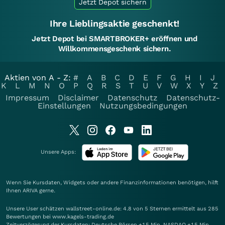
Jetzt Depot sichern
Ihre Lieblingsaktie geschenkt!
Jetzt Depot bei SMARTBROKER+ eröffnen und
Willkommensgeschenk sichern.
Aktien von A - Z:
#
A
B
C
D
E
F
G
H
I
J
K
L
M
N
O
P
Q
R
S
T
U
V
W
X
Y
Z
Impressum
Disclaimer
Datenschutz
Datenschutz-
Einstellungen
Nutzungsbedingungen
Unsere Apps:
Wenn Sie Kursdaten, Widgets oder andere Finanzinformationen benötigen, hilft
Ihnen
ARIVA
gerne.
Unsere User schätzen wallstreet-online.de: 4.8 von 5 Sternen ermittelt aus 285
Bewertungen bei www.kagels-trading.de
Zeitverzögerung der Kursdaten: Deutsche Börsen +15 Min. NASDAQ +15 Min.