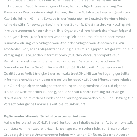
individuelle Situation des einzelnen Lesers und ersetzen keine auf seine
individuellen Bedürfnisse ausgerichtete, fachkundige Anlageberatung.Der
Erwerb von Wertpapieren birgt Risiken, die zum Totalverlust des eingesetzten
Kapitals führen können. Etwaige in der Vergangenheit erzielte Gewinne bieten
keine Gewähr für etwaige Gewinne in der Zukunft. Die Smartbroker Holding AG,
ihre verbundenen Unternehmen, ihre Organe und ihre Mitarbeiter (nachfolgend
auch „wir“ bzw. „uns“) sichern weder explizit noch implizit eine bestimmte
Kursentwicklung von Anlageprodukten oder Anlageproduktklassen zu. Wir
empfehlen, vor jeder Anlageentscheidung die zum Anlageprodukt gesetzlich zur
Verfügung zu stellenden Informationen (z.B. den Verkaufsprospekt) zur
Kenntnis zu nehmen und einen fachkundigen Berater zu konsultieren.Wir
übernehmen keine Gewähr für die Aktualität, Richtigkeit, Angemessenheit,
Qualität und Vollständigkeit der auf wallstreetONLINE zur Verfügung gestellten
Informationen.Machen Leser die bei wallstreetONLINE veröffentlichten Inhalte
zur Grundlage eigener Anlageentscheidungen, so geschieht dies auf eigenes
Risiko. Soweit rechtlich zulässig, schließen wir unsere Haftung für etwaige
direkt oder indirekt damit verbundene Vermögensschäden aus. Eine Haftung für
Vorsatz oder grobe Fahrlässigkeit bleibt unberührt.
Ergänzender Hinweis für Inhalte externer Autoren:
Auf die bei wallstreetONLINE veröffentlichten Inhalte externer Autoren (wie z.B.
von Gastkommentatoren, Nachrichtenagenturen oder nicht zur Smartbroker-
Gruppe gehörende Unternehmen) haben wir keinen Einfluss. Externe Autoren