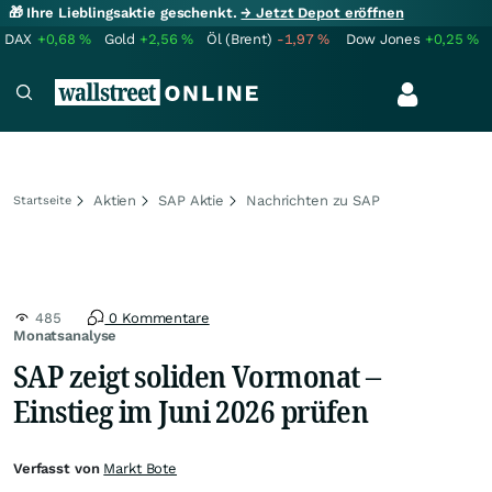
🎁 Ihre Lieblingsaktie geschenkt.
→ Jetzt Depot eröffnen
DAX
+0,68
%
Gold
+2,56
%
Öl (Brent)
-1,97
%
Dow Jones
+0,25
%
Aktien
SAP Aktie
Nachrichten zu SAP
Startseite
485
0 Kommentare
Monatsanalyse
SAP zeigt soliden Vormonat –
Einstieg im Juni 2026 prüfen
Verfasst von
Markt Bote