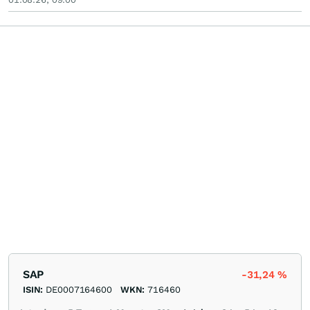
SAP
-31,24
%
ISIN:
DE0007164600
WKN:
716460