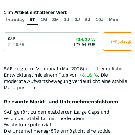
1 im Artikel enthaltener Wert
Intraday
5T
1M
3M
1J
3J
5J
10J
Max
SAP
+14,33
%
SAP jetzt gün
21:46:35
177,94
EUR
SAP zeigte im Vormonat (Mai 2026) eine freundliche
Entwicklung, mit einem Plus von
+8,16
%
. Die
moderate Aufwärtsbewegung verdeutlicht eine stabile
Marktposition.
Relevante Markt- und Unternehmensfaktoren
SAP gehört zu den etablierten Large Caps und
verbindet Stabilität mit moderatem
Wachstumspotenzial.
Die Unternehmensgröße ermöglicht eine solide