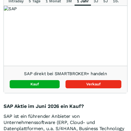
Intraday
5 Tage
1 Monat
3M
1 Jahr
3J
5J
10J
Ma
SAP direkt bei SMARTBROKER+ handeln
Kauf
Verkauf
SAP Aktie im Juni 2026 ein Kauf?
SAP ist ein führender Anbieter von
Unternehmenssoftware (ERP, Cloud- und
Datenplattformen, u.a. S/4HANA, Business Technology