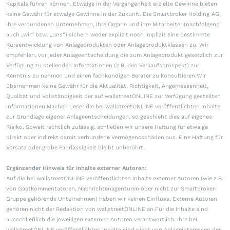
Kapitals führen können. Etwaige in der Vergangenheit erzielte Gewinne bieten
keine Gewähr für etwaige Gewinne in der Zukunft. Die Smartbroker Holding AG,
ihre verbundenen Unternehmen, ihre Organe und ihre Mitarbeiter (nachfolgend
auch „wir“ bzw. „uns“) sichern weder explizit noch implizit eine bestimmte
Kursentwicklung von Anlageprodukten oder Anlageproduktklassen zu. Wir
empfehlen, vor jeder Anlageentscheidung die zum Anlageprodukt gesetzlich zur
Verfügung zu stellenden Informationen (z.B. den Verkaufsprospekt) zur
Kenntnis zu nehmen und einen fachkundigen Berater zu konsultieren.Wir
übernehmen keine Gewähr für die Aktualität, Richtigkeit, Angemessenheit,
Qualität und Vollständigkeit der auf wallstreetONLINE zur Verfügung gestellten
Informationen.Machen Leser die bei wallstreetONLINE veröffentlichten Inhalte
zur Grundlage eigener Anlageentscheidungen, so geschieht dies auf eigenes
Risiko. Soweit rechtlich zulässig, schließen wir unsere Haftung für etwaige
direkt oder indirekt damit verbundene Vermögensschäden aus. Eine Haftung für
Vorsatz oder grobe Fahrlässigkeit bleibt unberührt.
Ergänzender Hinweis für Inhalte externer Autoren:
Auf die bei wallstreetONLINE veröffentlichten Inhalte externer Autoren (wie z.B.
von Gastkommentatoren, Nachrichtenagenturen oder nicht zur Smartbroker-
Gruppe gehörende Unternehmen) haben wir keinen Einfluss. Externe Autoren
gehören nicht der Redaktion von wallstreetONLINE an.Für die Inhalte sind
ausschließlich die jeweiligen externen Autoren verantwortlich. Ihre bei
wallstreetONLINE veröffentlichten Inhalte sind nicht von Anlageinteressen der