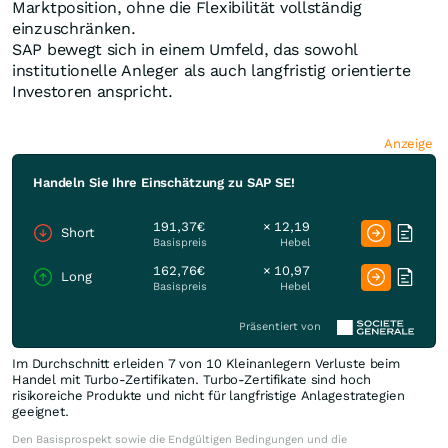
Marktposition, ohne die Flexibilität vollständig
einzuschränken.
SAP bewegt sich in einem Umfeld, das sowohl
institutionelle Anleger als auch langfristig orientierte
Investoren anspricht.
Anzeige
Handeln Sie Ihre Einschätzung zu SAP SE!
191,37€
× 12,19
Short
Basispreis
Hebel
162,76€
× 10,97
Long
Basispreis
Hebel
Präsentiert von
Im Durchschnitt erleiden 7 von 10 Kleinanlegern Verluste beim
Handel mit Turbo-Zertifikaten. Turbo-Zertifikate sind hoch
risikoreiche Produkte und nicht für langfristige Anlagestrategien
geeignet.
Den Basisprospekt sowie die Endgültigen Bedingungen und die