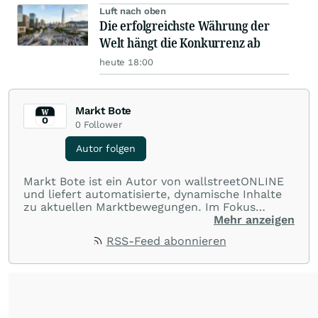
Luft nach oben
Die erfolgreichste Währung der
Welt hängt die Konkurrenz ab
heute 18:00
Markt Bote
0
Follower
Autor folgen
Markt Bote ist ein Autor von wallstreetONLINE
und liefert automatisierte, dynamische Inhalte
zu aktuellen Marktbewegungen. Im Fokus
stehen Tops und Flops, Branchentrends und
Mehr anzeigen
Impulse aus der Community. Ob Tech-Aktien,
RSS-Feed abonnieren
Rohstoffe oder Krypto – die Beiträge sind kurz,
prägnant und regen zur Diskussion an, sodass
Leser schnell einen Überblick gewinnen und
eigene Marktideen entwickeln können.