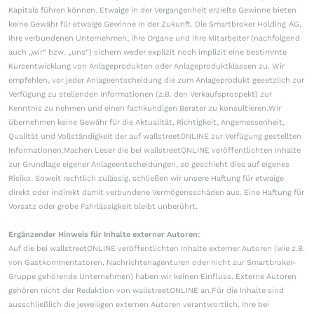
Kapitals führen können. Etwaige in der Vergangenheit erzielte Gewinne bieten
keine Gewähr für etwaige Gewinne in der Zukunft. Die Smartbroker Holding AG,
ihre verbundenen Unternehmen, ihre Organe und ihre Mitarbeiter (nachfolgend
auch „wir“ bzw. „uns“) sichern weder explizit noch implizit eine bestimmte
Kursentwicklung von Anlageprodukten oder Anlageproduktklassen zu. Wir
empfehlen, vor jeder Anlageentscheidung die zum Anlageprodukt gesetzlich zur
Verfügung zu stellenden Informationen (z.B. den Verkaufsprospekt) zur
Kenntnis zu nehmen und einen fachkundigen Berater zu konsultieren.Wir
übernehmen keine Gewähr für die Aktualität, Richtigkeit, Angemessenheit,
Qualität und Vollständigkeit der auf wallstreetONLINE zur Verfügung gestellten
Informationen.Machen Leser die bei wallstreetONLINE veröffentlichten Inhalte
zur Grundlage eigener Anlageentscheidungen, so geschieht dies auf eigenes
Risiko. Soweit rechtlich zulässig, schließen wir unsere Haftung für etwaige
direkt oder indirekt damit verbundene Vermögensschäden aus. Eine Haftung für
Vorsatz oder grobe Fahrlässigkeit bleibt unberührt.
Ergänzender Hinweis für Inhalte externer Autoren:
Auf die bei wallstreetONLINE veröffentlichten Inhalte externer Autoren (wie z.B.
von Gastkommentatoren, Nachrichtenagenturen oder nicht zur Smartbroker-
Gruppe gehörende Unternehmen) haben wir keinen Einfluss. Externe Autoren
gehören nicht der Redaktion von wallstreetONLINE an.Für die Inhalte sind
ausschließlich die jeweiligen externen Autoren verantwortlich. Ihre bei