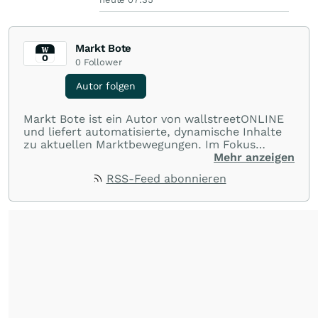
Markt Bote
0
Follower
Autor folgen
Markt Bote ist ein Autor von wallstreetONLINE
und liefert automatisierte, dynamische Inhalte
zu aktuellen Marktbewegungen. Im Fokus
stehen Tops und Flops, Branchentrends und
Mehr anzeigen
Impulse aus der Community. Ob Tech-Aktien,
RSS-Feed abonnieren
Rohstoffe oder Krypto – die Beiträge sind kurz,
prägnant und regen zur Diskussion an, sodass
Leser schnell einen Überblick gewinnen und
eigene Marktideen entwickeln können.