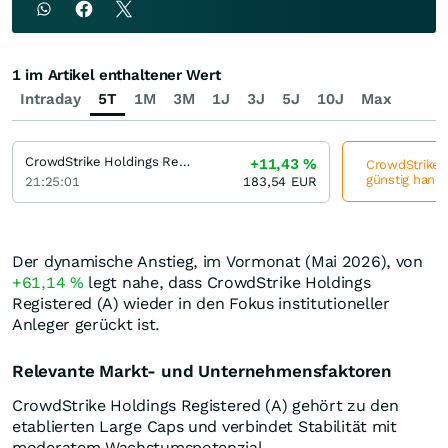
1 im Artikel enthaltener Wert
Intraday
5T
1M
3M
1J
3J
5J
10J
Max
CrowdStrike Holdings Registered (A)
+11,43
%
CrowdStrike H
günstig hande
21:25:01
183,54
EUR
Der dynamische Anstieg, im Vormonat (Mai 2026), von
+61,14
%
legt nahe, dass CrowdStrike Holdings
Registered (A) wieder in den Fokus institutioneller
Anleger gerückt ist.
Relevante Markt- und Unternehmensfaktoren
CrowdStrike Holdings Registered (A) gehört zu den
etablierten Large Caps und verbindet Stabilität mit
moderatem Wachstumspotenzial.