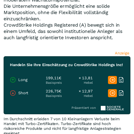
Die Unternehmensgröße ermöglicht eine solide
Marktposition, ohne die Flexibilität vollständig
einzuschränken.
CrowdStrike Holdings Registered (A) bewegt sich in
einem Umfeld, das sowohl institutionelle Anleger als
auch langfristig orientierte Investoren anspricht.
Anzeige
Handeln Sie Ihre Einschätzung zu CrowdStrike Holdings Inc!
199,11€
× 13,81
Long
Basispreis
Hebel
226,75€
× 12,97
Short
Basispreis
Hebel
Präsentiert von
Im Durchschnitt erleiden 7 von 10 Kleinanlegern Verluste beim
Handel mit Turbo-Zertifikaten. Turbo-Zertifikate sind hoch
risikoreiche Produkte und nicht für langfristige Anlagestrategien
geeignet.