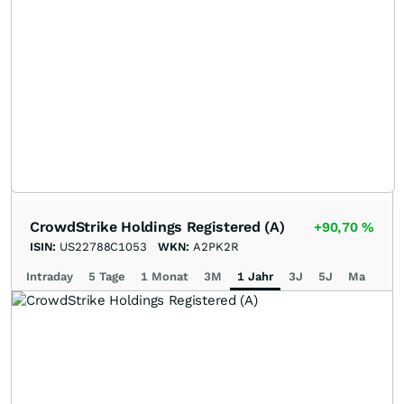
CrowdStrike Holdings Registered (A)
+90,70
%
ISIN:
US22788C1053
WKN:
A2PK2R
Intraday
5 Tage
1 Monat
3M
1 Jahr
3J
5J
Max