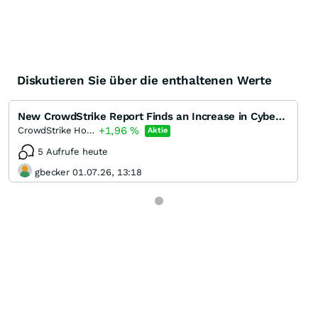
Diskutieren Sie über die enthaltenen Werte
New CrowdStrike Report Finds an Increase in Cyber Adversaries Turning to Business Disruption as Main
+1,96
%
CrowdStrike Holdings Registered (A)
Aktie
5 Aufrufe heute
gbecker 01.07.26, 13:18