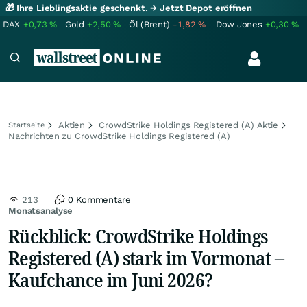
🎁 Ihre Lieblingsaktie geschenkt.
→ Jetzt Depot eröffnen
DAX
+0,73
%
Gold
+2,50
%
Öl (Brent)
-1,82
%
Dow Jones
+0,30
%
Aktien
CrowdStrike Holdings Registered (A) Aktie
Startseite
Nachrichten zu CrowdStrike Holdings Registered (A)
213
0 Kommentare
Monatsanalyse
Rückblick: CrowdStrike Holdings
Registered (A) stark im Vormonat –
Kaufchance im Juni 2026?