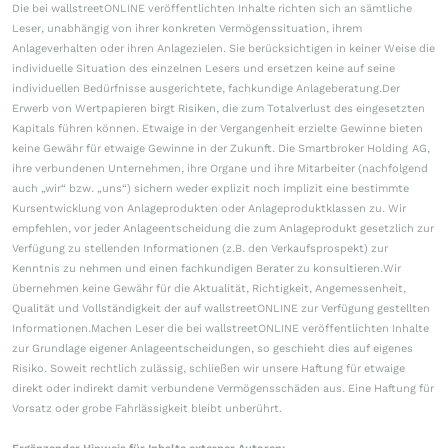
Die bei wallstreetONLINE veröffentlichten Inhalte richten sich an sämtliche
Leser, unabhängig von ihrer konkreten Vermögenssituation, ihrem
Anlageverhalten oder ihren Anlagezielen. Sie berücksichtigen in keiner Weise die
individuelle Situation des einzelnen Lesers und ersetzen keine auf seine
individuellen Bedürfnisse ausgerichtete, fachkundige Anlageberatung.Der
Erwerb von Wertpapieren birgt Risiken, die zum Totalverlust des eingesetzten
Kapitals führen können. Etwaige in der Vergangenheit erzielte Gewinne bieten
keine Gewähr für etwaige Gewinne in der Zukunft. Die Smartbroker Holding AG,
ihre verbundenen Unternehmen, ihre Organe und ihre Mitarbeiter (nachfolgend
auch „wir“ bzw. „uns“) sichern weder explizit noch implizit eine bestimmte
Kursentwicklung von Anlageprodukten oder Anlageproduktklassen zu. Wir
empfehlen, vor jeder Anlageentscheidung die zum Anlageprodukt gesetzlich zur
Verfügung zu stellenden Informationen (z.B. den Verkaufsprospekt) zur
Kenntnis zu nehmen und einen fachkundigen Berater zu konsultieren.Wir
übernehmen keine Gewähr für die Aktualität, Richtigkeit, Angemessenheit,
Qualität und Vollständigkeit der auf wallstreetONLINE zur Verfügung gestellten
Informationen.Machen Leser die bei wallstreetONLINE veröffentlichten Inhalte
zur Grundlage eigener Anlageentscheidungen, so geschieht dies auf eigenes
Risiko. Soweit rechtlich zulässig, schließen wir unsere Haftung für etwaige
direkt oder indirekt damit verbundene Vermögensschäden aus. Eine Haftung für
Vorsatz oder grobe Fahrlässigkeit bleibt unberührt.