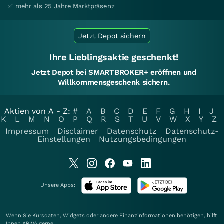
✅ mehr als 25 Jahre Marktpräsenz
Jetzt Depot sichern
Ihre Lieblingsaktie geschenkt!
Jetzt Depot bei SMARTBROKER+ eröffnen und
Willkommensgeschenk sichern.
Aktien von A - Z:
#
A
B
C
D
E
F
G
H
I
J
K
L
M
N
O
P
Q
R
S
T
U
V
W
X
Y
Z
Impressum
Disclaimer
Datenschutz
Datenschutz-
Einstellungen
Nutzungsbedingungen
Unsere Apps:
Wenn Sie Kursdaten, Widgets oder andere Finanzinformationen benötigen, hilft
Ihnen
ARIVA
gerne.