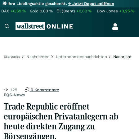
🎁 Ihre Lieblingsaktie geschenkt.
→ Jetzt Depot eröffnen
DAX
+0,69
%
Gold
0,00
%
Öl (Brent)
+0,02
%
Dow Jones
+0,25
%
Nachrichten
Unternehmensnachrichten
Nachricht
Startseite
129
0 Kommentare
EQS-News
Trade Republic eröffnet
europäischen Privatanlegern ab
heute direkten Zugang zu
Börsengängen.